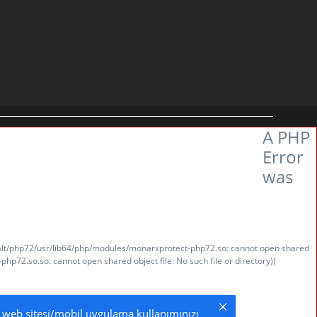
A PHP
Error
was
t/alt/php72/usr/lib64/php/modules/monarxprotect-php72.so: cannot open shared
hp72.so.so: cannot open shared object file: No such file or directory))
ek, web sitesi/mobil uygulama kullanımınızı