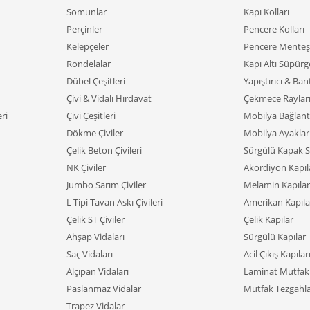
Somunlar
Kapı Kolları
Perçinler
Pencere Kolları
Kelepçeler
Pencere Menteşe
Rondelalar
Kapı Altı Süpürge
Dübel Çeşitleri
Yapıştırıcı & Ban
Çivi & Vidalı Hırdavat
Çekmece Raylar
ri
Çivi Çeşitleri
Mobilya Bağlant
Dökme Çiviler
Mobilya Ayaklar
Çelik Beton Çivileri
Sürgülü Kapak S
NK Çiviler
Akordiyon Kapıl
Jumbo Sarım Çiviler
Melamin Kapılar
L Tipi Tavan Askı Çivileri
Amerikan Kapıla
Çelik ST Çiviler
Çelik Kapılar
Ahşap Vidaları
Sürgülü Kapılar
Saç Vidaları
Acil Çıkış Kapılar
Alçıpan Vidaları
Laminat Mutfak 
Paslanmaz Vidalar
Mutfak Tezgahla
Trapez Vidalar