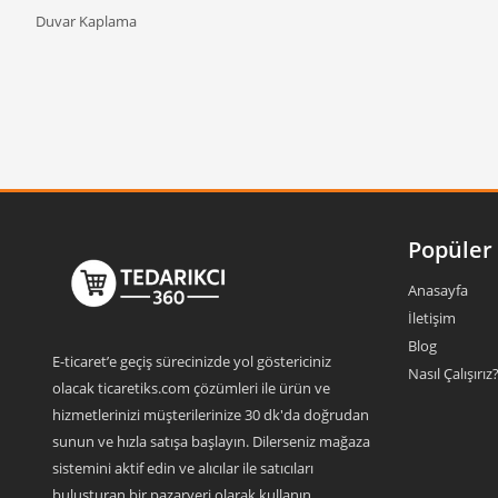
Duvar Kaplama
Popüler 
Anasayfa
İletişim
Blog
E-ticaret’e geçiş sürecinizde yol göstericiniz
Nasıl Çalışırız
olacak ticaretiks.com çözümleri ile ürün ve
hizmetlerinizi müşterilerinize 30 dk'da doğrudan
sunun ve hızla satışa başlayın. Dilerseniz mağaza
sistemini aktif edin ve alıcılar ile satıcıları
buluşturan bir pazaryeri olarak kullanın.