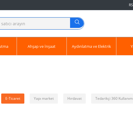
RS
ğutma
Ahşap ve İnşaat
Aydınlatma ve Elektrik
Y
E-Ticaret
Yapı market
Hırdavat
Tedarikçi 360 Kullanım