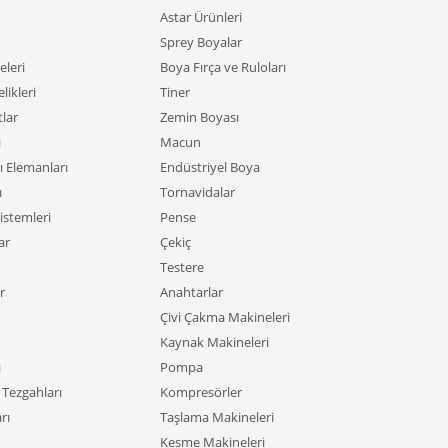
Astar Ürünleri
Sprey Boyalar
leri
Boya Fırça ve Ruloları
likleri
Tiner
tlar
Zemin Boyası
ı
Macun
ı Elemanları
Endüstriyel Boya
ı
Tornavidalar
istemleri
Pense
ar
Çekiç
Testere
r
Anahtarlar
Çivi Çakma Makineleri
Kaynak Makineleri
ı
Pompa
Tezgahları
Kompresörler
rı
Taşlama Makineleri
Kesme Makineleri