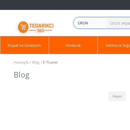
ÜRÜN
İnşaat ve İzolasyon
Hırdavat
Isıtma ve So
Anasayfa
Blog
E-Ticaret
Blog
Hepsi