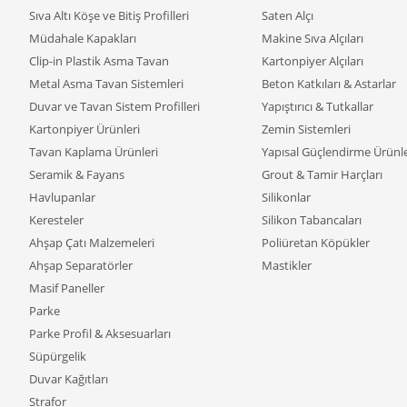
Sıva Altı Köşe ve Bitiş Profilleri
Saten Alçı
Müdahale Kapakları
Makine Sıva Alçıları
Clip-in Plastik Asma Tavan
Kartonpiyer Alçıları
Metal Asma Tavan Sistemleri
Beton Katkıları & Astarlar
Duvar ve Tavan Sistem Profilleri
Yapıştırıcı & Tutkallar
Kartonpiyer Ürünleri
Zemin Sistemleri
Tavan Kaplama Ürünleri
Yapısal Güçlendirme Ürünle
Seramik & Fayans
Grout & Tamir Harçları
Havlupanlar
Silikonlar
Keresteler
Silikon Tabancaları
Ahşap Çatı Malzemeleri
Poliüretan Köpükler
Ahşap Separatörler
Mastikler
Masif Paneller
Parke
Parke Profil & Aksesuarları
Süpürgelik
Duvar Kağıtları
Strafor