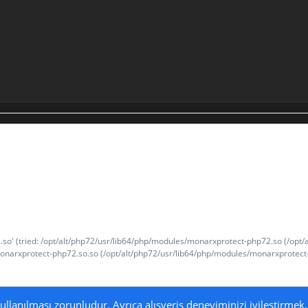
.so' (tried: /opt/alt/php72/usr/lib64/php/modules/monarxprotect-php72.so (/op
s/monarxprotect-php72.so.so (/opt/alt/php72/usr/lib64/php/modules/monarxprotect-p
n kullanılması zorunludur. Ayrıca alışveriş deneyiminizi iyileştirm