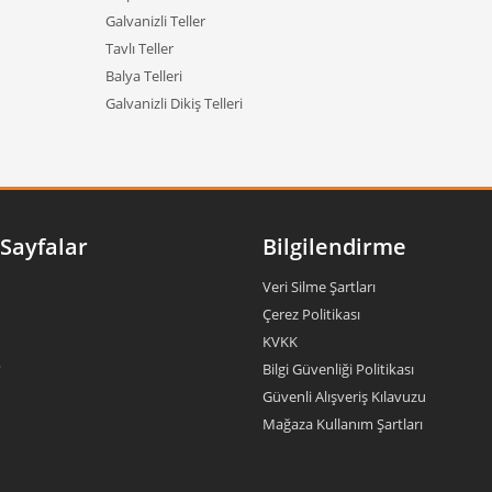
Galvanizli Teller
Tavlı Teller
Balya Telleri
Galvanizli Dikiş Telleri
Sayfalar
Bilgilendirme
Veri Silme Şartları
Çerez Politikası
KVKK
?
Bilgi Güvenliği Politikası
Güvenli Alışveriş Kılavuzu
Mağaza Kullanım Şartları