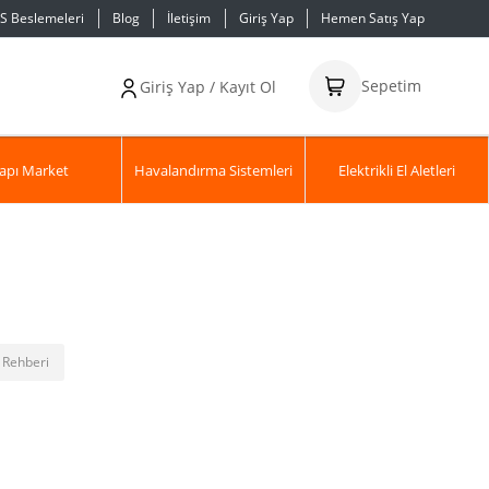
S Beslemeleri
Blog
İletişim
Giriş Yap
Hemen Satış Yap
Sepetim
Giriş Yap / Kayıt Ol
apı Market
Havalandırma Sistemleri
Elektrikli El Aletleri
 Rehberi