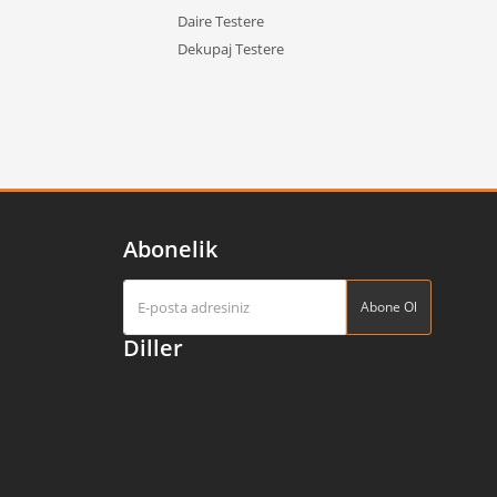
Daire Testere
Dekupaj Testere
Abonelik
Abone Ol
Diller