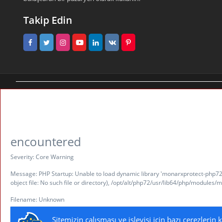
Takip Edin
Tedarikçi 360 | Türkiye'nin Pazaryeri
encountered
Severity: Core Warning
Message: PHP Startup: Unable to load dynamic library 'monarxprotect-php72
object file: No such file or directory), /opt/alt/php72/usr/lib64/php/module
Filename: Unknown
Line Number: 0
Sitemizin çalışması ve işleyişi için bazı çerezleri