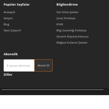
Popüler Sayfalar
Bilgilendirme
Anasayfa
Veri Silme Şartları
İletişim
Çerez Politikası
Blog
KVKK
Nasıl Çalışırız?
Bilgi Güvenliği Politikası
Güvenli Alışveriş Kılavuzu
Mağaza Kullanım Şartları
Abonelik
Abone Ol
Diller
Tedarikçi 360 | Türkiye'nin Pazaryeri