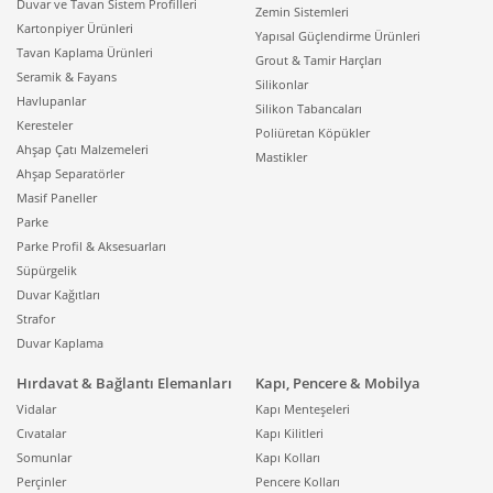
Duvar ve Tavan Sistem Profilleri
Zemin Sistemleri
Kartonpiyer Ürünleri
Yapısal Güçlendirme Ürünleri
Tavan Kaplama Ürünleri
Grout & Tamir Harçları
Seramik & Fayans
Silikonlar
Havlupanlar
Silikon Tabancaları
Keresteler
Poliüretan Köpükler
Ahşap Çatı Malzemeleri
Mastikler
Ahşap Separatörler
Masif Paneller
Parke
Parke Profil & Aksesuarları
Süpürgelik
Duvar Kağıtları
Strafor
Duvar Kaplama
Hırdavat & Bağlantı Elemanları
Kapı, Pencere & Mobilya
Vidalar
Kapı Menteşeleri
Cıvatalar
Kapı Kilitleri
Somunlar
Kapı Kolları
Perçinler
Pencere Kolları