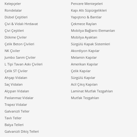
Kelepçeler
Pencere Menteşeleri
Rondelalar
Kapı Altı Süpürgelikleri
Dübel Çeşitleri
Yapıştırıcı & Bantlar
Çivi & Vidalı Hırdavat
Çekmece Rayları
Çivi Çeşitleri
Mobilya Bağlantı Elemanları
Dökme Çiviler
Mobilya Ayakları
Çelik Beton Çivileri
Sürgülü Kapak Sistemleri
NK Çiviler
Akordiyon Kapılar
Jumbo Sarım Çiviler
Melamin Kapılar
L Tipi Tavan Askı Çivileri
Amerikan Kapılar
Çelik ST Çiviler
Çelik Kapılar
Ahşap Vidaları
Sürgülü Kapılar
Saç Vidaları
Acil Çıkış Kapıları
Alçıpan Vidaları
Laminat Mutfak Tezgahları
Paslanmaz Vidalar
Mutfak Tezgahları
Trapez Vidalar
Galvanizli Teller
Tavlı Teller
Balya Telleri
Galvanizli Dikiş Telleri