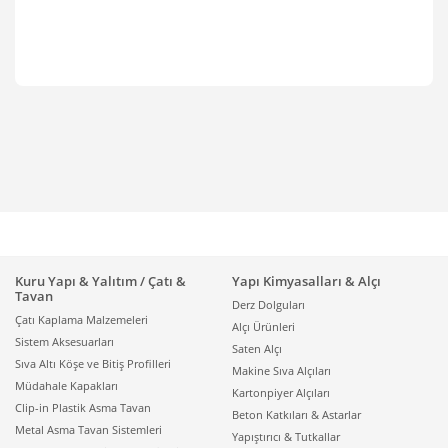
Kuru Yapı & Yalıtım / Çatı &
Yapı Kimyasalları & Alçı
Tavan
Derz Dolguları
Çatı Kaplama Malzemeleri
Alçı Ürünleri
Sistem Aksesuarları
Saten Alçı
Sıva Altı Köşe ve Bitiş Profilleri
Makine Sıva Alçıları
Müdahale Kapakları
Kartonpiyer Alçıları
Clip-in Plastik Asma Tavan
Beton Katkıları & Astarlar
Metal Asma Tavan Sistemleri
Yapıştırıcı & Tutkallar