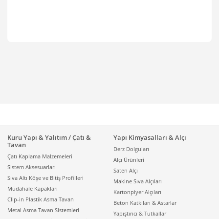
Kuru Yapı & Yalıtım / Çatı &
Yapı Kimyasalları & Alçı
Tavan
Derz Dolguları
Çatı Kaplama Malzemeleri
Alçı Ürünleri
Sistem Aksesuarları
Saten Alçı
Sıva Altı Köşe ve Bitiş Profilleri
Makine Sıva Alçıları
Müdahale Kapakları
Kartonpiyer Alçıları
Clip-in Plastik Asma Tavan
Beton Katkıları & Astarlar
Metal Asma Tavan Sistemleri
Yapıştırıcı & Tutkallar