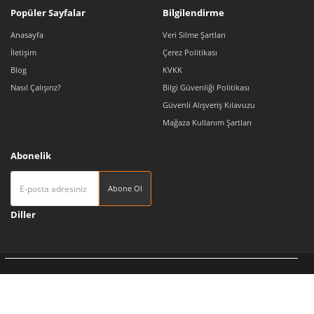
Popüler Sayfalar
Bilgilendirme
Anasayfa
Veri Silme Şartları
İletişim
Çerez Politikası
Blog
KVKK
Nasıl Çalışırız?
Bilgi Güvenliği Politikası
Güvenli Alışveriş Kılavuzu
Mağaza Kullanım Şartları
Abonelik
Abone Ol
Diller
Tedarikçi 360 | Türkiye'nin Pazaryeri