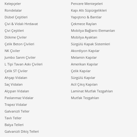
Kelepçeler
Pencere Menteşeleri
Rondelalar
Kapı Altı Süpürgelikleri
Dübel Çeşitleri
Yapıştırıcı & Bantlar
Çivi & Vidalı Hırdavat
Çekmece Rayları
Çivi Çeşitleri
Mobilya Bağlantı Elemanları
Dökme Çiviler
Mobilya Ayakları
Çelik Beton Çivileri
Sürgülü Kapak Sistemleri
NK Çiviler
Akordiyon Kapılar
Jumbo Sarım Çiviler
Melamin Kapılar
L Tipi Tavan Askı Çivileri
Amerikan Kapılar
Çelik ST Çiviler
Çelik Kapılar
Ahşap Vidaları
Sürgülü Kapılar
Saç Vidaları
Acil Çıkış Kapıları
Alçıpan Vidaları
Laminat Mutfak Tezgahları
Paslanmaz Vidalar
Mutfak Tezgahları
Trapez Vidalar
Galvanizli Teller
Tavlı Teller
Balya Telleri
Galvanizli Dikiş Telleri