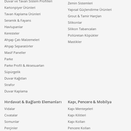
Duvar ve Tavan Sistem Profilleri
Zemin Sistemleri
Kartonpiyer Ürünleri
Yapısal Güçlendirme Ürünleri
Tavan Kaplama Ürünleri
Grout & Tamir Harçları
Seramik & Fayans
Silikonlar
Havlupanlar
Silikon Tabancaları
Keresteler
Poliüretan Köpükler
Ahşap Çatı Malzemeleri
Mastikler
Ahşap Separatörler
Masif Paneller
Parke
Parke Profil & Aksesuarları
Süpürgelik
Duvar Kağıtları
Strafor
Duvar Kaplama
Hırdavat & Bağlantı Elemanları
Kapı, Pencere & Mobilya
Vidalar
Kapı Menteşeleri
Cıvatalar
Kapı Kilitleri
Somunlar
Kapı Kolları
Perçinler
Pencere Kolları