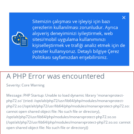
Sitemizin çalışması ve işleyişi için bazı
çerezlerin kullanılması zorunludur. Ayrıca
alışveriş deneyiminizi iyileştirmek, web
sitesi/mobil uygulama kullanımınızı
kişiselleştirmek ve trafiği analiz etmek için de
çerezler kullanıyoruz. Detaylı bilgiye Çerez
Politikası sayfamızdan erişebilirsiniz.
A PHP Error was encountered
Severity: Core Warning
Message: PHP Startup: Unable to load dynamic library 'monarxprotect-
php72.so' (tried: /opt/alt/php72/usr/lib64/php/modules/monarxprotect-
php72.so (/opt/alt/php72/usr/lib64/php/modules/monarxprotect-php72.so:
cannot open shared object file: No such file or directory),
/opt/alt/php72/usr/lib64/php/modules/monarxprotect-php72.so.so
(/opt/alt/php72/usr/lib64/php/modules/monarxprotect-php72.so.so: cannot
open shared object file: No such file or directory))