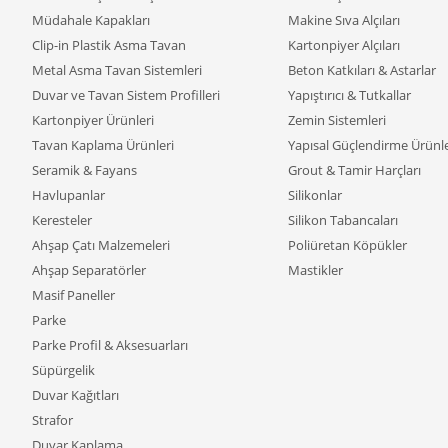
Müdahale Kapakları
Makine Sıva Alçıları
Clip-in Plastik Asma Tavan
Kartonpiyer Alçıları
Metal Asma Tavan Sistemleri
Beton Katkıları & Astarlar
Duvar ve Tavan Sistem Profilleri
Yapıştırıcı & Tutkallar
Kartonpiyer Ürünleri
Zemin Sistemleri
Tavan Kaplama Ürünleri
Yapısal Güçlendirme Ürünle
Seramik & Fayans
Grout & Tamir Harçları
Havlupanlar
Silikonlar
Keresteler
Silikon Tabancaları
Ahşap Çatı Malzemeleri
Poliüretan Köpükler
Ahşap Separatörler
Mastikler
Masif Paneller
Parke
Parke Profil & Aksesuarları
Süpürgelik
Duvar Kağıtları
Strafor
Duvar Kaplama