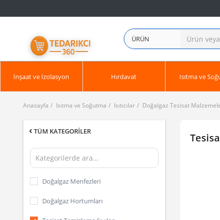
ÜRÜN
İnşaat ve İzolasyon
Hırdavat
Isıtma ve So
Anasayfa
Isıtma ve Soğutma
Isıtıcılar
Doğalgaz Tesisat Malzemele
TÜM KATEGORILER
Tesisa
Doğalgaz Menfezleri
Doğalgaz Hortumları