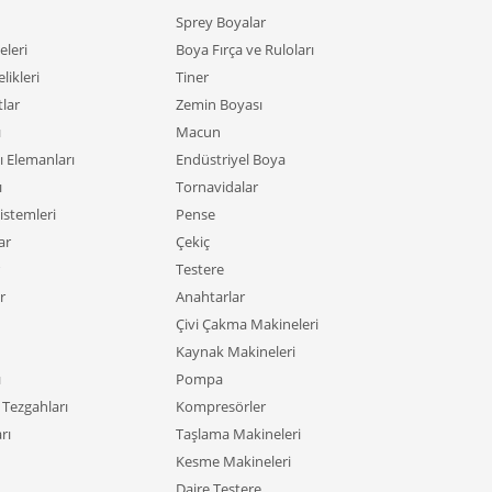
Sprey Boyalar
leri
Boya Fırça ve Ruloları
likleri
Tiner
tlar
Zemin Boyası
ı
Macun
ı Elemanları
Endüstriyel Boya
ı
Tornavidalar
istemleri
Pense
ar
Çekiç
Testere
r
Anahtarlar
Çivi Çakma Makineleri
Kaynak Makineleri
ı
Pompa
Tezgahları
Kompresörler
rı
Taşlama Makineleri
Kesme Makineleri
Daire Testere