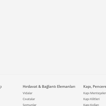
çı
Hırdavat & Bağlantı Elemanları
Kapı, Pencer
Vidalar
Kapı Menteşeler
Cıvatalar
Kapı Kilitleri
Somunlar
Kapı Kolları