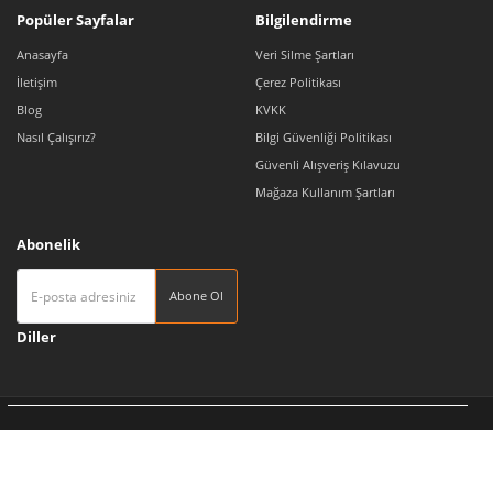
Popüler Sayfalar
Bilgilendirme
Anasayfa
Veri Silme Şartları
İletişim
Çerez Politikası
Blog
KVKK
Nasıl Çalışırız?
Bilgi Güvenliği Politikası
Güvenli Alışveriş Kılavuzu
Mağaza Kullanım Şartları
Abonelik
Abone Ol
Diller
Tedarikçi 360 | Türkiye'nin Pazaryeri