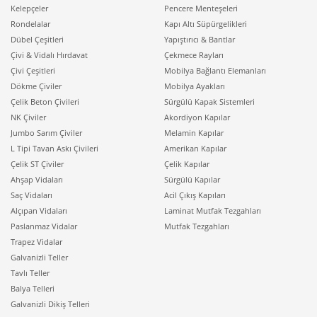
Kelepçeler
Pencere Menteşeleri
Rondelalar
Kapı Altı Süpürgelikleri
Dübel Çeşitleri
Yapıştırıcı & Bantlar
Çivi & Vidalı Hırdavat
Çekmece Rayları
Çivi Çeşitleri
Mobilya Bağlantı Elemanları
Dökme Çiviler
Mobilya Ayakları
Çelik Beton Çivileri
Sürgülü Kapak Sistemleri
NK Çiviler
Akordiyon Kapılar
Jumbo Sarım Çiviler
Melamin Kapılar
L Tipi Tavan Askı Çivileri
Amerikan Kapılar
Çelik ST Çiviler
Çelik Kapılar
Ahşap Vidaları
Sürgülü Kapılar
Saç Vidaları
Acil Çıkış Kapıları
Alçıpan Vidaları
Laminat Mutfak Tezgahları
Paslanmaz Vidalar
Mutfak Tezgahları
Trapez Vidalar
Galvanizli Teller
Tavlı Teller
Balya Telleri
Galvanizli Dikiş Telleri