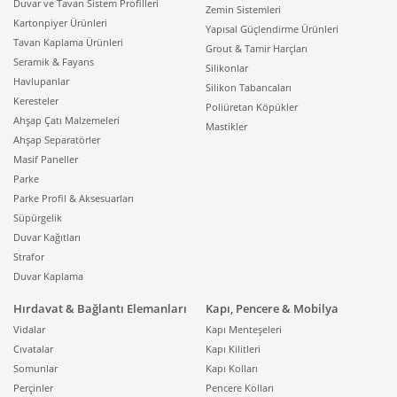
Duvar ve Tavan Sistem Profilleri
Zemin Sistemleri
Kartonpiyer Ürünleri
Yapısal Güçlendirme Ürünleri
Tavan Kaplama Ürünleri
Grout & Tamir Harçları
Seramik & Fayans
Silikonlar
Havlupanlar
Silikon Tabancaları
Keresteler
Poliüretan Köpükler
Ahşap Çatı Malzemeleri
Mastikler
Ahşap Separatörler
Masif Paneller
Parke
Parke Profil & Aksesuarları
Süpürgelik
Duvar Kağıtları
Strafor
Duvar Kaplama
Hırdavat & Bağlantı Elemanları
Kapı, Pencere & Mobilya
Vidalar
Kapı Menteşeleri
Cıvatalar
Kapı Kilitleri
Somunlar
Kapı Kolları
Perçinler
Pencere Kolları