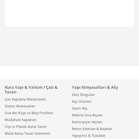
Kuru Yapı & Yalıtım / Çatı &
Yapı Kimyasalları & Alçı
Tavan
Derz Dolguları
Çatı Kaplama Malzemeleri
Alçı Ürünleri
Sistem Aksesuarları
Saten Alçı
Sıva Altı Köşe ve Bitiş Profilleri
Makine Sıva Alçıları
Müdahale Kapakları
Kartonpiyer Alçıları
Clip-in Plastik Asma Tavan
Beton Katkıları & Astarlar
Metal Asma Tavan Sistemleri
Yapıştırıcı & Tutkallar