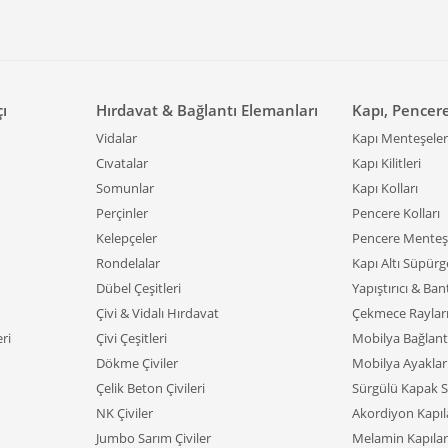
çı
Hırdavat & Bağlantı Elemanları
Kapı, Pencer
Vidalar
Kapı Menteşeler
Cıvatalar
Kapı Kilitleri
Somunlar
Kapı Kolları
Perçinler
Pencere Kolları
Kelepçeler
Pencere Menteşe
Rondelalar
Kapı Altı Süpürge
Dübel Çeşitleri
Yapıştırıcı & Ban
Çivi & Vidalı Hırdavat
Çekmece Raylar
ri
Çivi Çeşitleri
Mobilya Bağlant
Dökme Çiviler
Mobilya Ayaklar
Çelik Beton Çivileri
Sürgülü Kapak S
NK Çiviler
Akordiyon Kapıl
Jumbo Sarım Çiviler
Melamin Kapılar