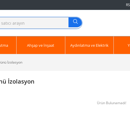
RS
ğutma
Ahşap ve İnşaat
Aydınlatma ve Elektrik
Y
ünü İzolasyon
nü İzolasyon
Ürün Bulunamadı!