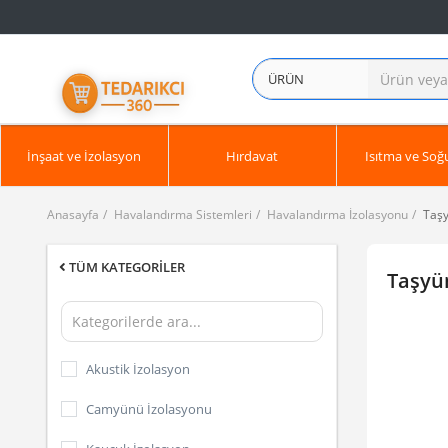
ÜRÜN
İnşaat ve İzolasyon
Hırdavat
Isıtma ve So
Anasayfa
Havalandırma Sistemleri
Havalandırma İzolasyonu
Taşy
TÜM KATEGORILER
Taşyü
Akustik İzolasyon
Camyünü İzolasyonu