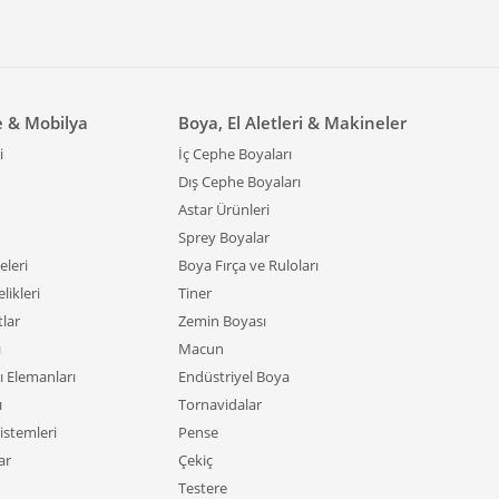
e & Mobilya
Boya, El Aletleri & Makineler
i
İç Cephe Boyaları
Dış Cephe Boyaları
Astar Ürünleri
Sprey Boyalar
leri
Boya Fırça ve Ruloları
likleri
Tiner
tlar
Zemin Boyası
ı
Macun
ı Elemanları
Endüstriyel Boya
ı
Tornavidalar
istemleri
Pense
ar
Çekiç
Testere