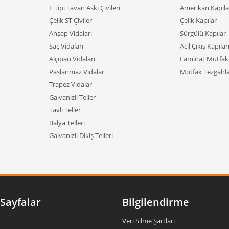
L Tipi Tavan Askı Çivileri
Amerikan Kapıla
Çelik ST Çiviler
Çelik Kapılar
Ahşap Vidaları
Sürgülü Kapılar
Saç Vidaları
Acil Çıkış Kapılar
Alçıpan Vidaları
Laminat Mutfak 
Paslanmaz Vidalar
Mutfak Tezgahla
Trapez Vidalar
Galvanizli Teller
Tavlı Teller
Balya Telleri
Galvanizli Dikiş Telleri
Sayfalar
Bilgilendirme
Veri Silme Şartları