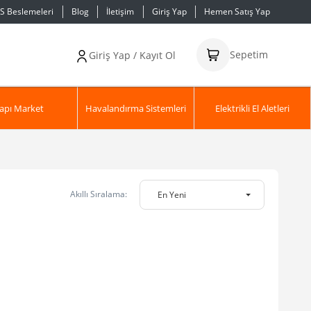
S Beslemeleri
Blog
İletişim
Giriş Yap
Hemen Satış Yap
Sepetim
Giriş Yap / Kayıt Ol
apı Market
Havalandırma Sistemleri
Elektrikli El Aletleri
Akıllı Sıralama:
En Yeni