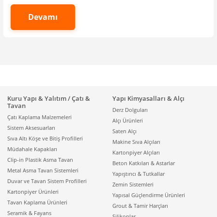
ısınmanıza da yardımcı olabilir. Bu yönüyle klimalar,
Devamı
dört mevsim boyunca hem konfor hem de iç ortam
kalitesi açısından hayatı kolaylaştıran cihazlar arasında
yer alır.
Günümüzde farklı ihtiyaçlara hitap eden pek çok
klima
modelleri
bulunur. Evde tek bir odayı iklimlendirmek
isteyenler ile mağaza, spor salonu veya ofis gibi geniş
alanları kontrol etmek isteyenler için seçenekler
Kuru Yapı & Yalıtım / Çatı &
Yapı Kimyasalları & Alçı
farklılaşır. Bu nedenle klima seçimi yaparken “en
Tavan
Derz Dolguları
pahalı olan en iyisidir” yaklaşımı yerine, kullanım
Çatı Kaplama Malzemeleri
Alçı Ürünleri
alanınıza uygun kapasite, verimlilik ve fonksiyonları
Sistem Aksesuarları
Saten Alçı
birlikte değerlendirmek daha doğru olur.
Sıva Altı Köşe ve Bitiş Profilleri
Makine Sıva Alçıları
Müdahale Kapakları
Elbette her mevsim tercih edilen bu cihaz, bakımı
Kartonpiyer Alçıları
Clip-in Plastik Asma Tavan
yapılmadığında yıpranabilir veya bozulabilir. Bu
Beton Katkıları & Astarlar
Metal Asma Tavan Sistemleri
yüzden makinelerin bakımını düzenli yaptırmak çok
Yapıştırıcı & Tutkallar
Duvar ve Tavan Sistem Profilleri
önemlidir. Bakımı yapılmayan cihazlar bozulmasa bile
Zemin Sistemleri
Kartonpiyer Ürünleri
havayı kirletebilir ve ev sakinlerinin sağlığını kötü
Yapısal Güçlendirme Ürünleri
Tavan Kaplama Ürünleri
yönde etkileyebilir. Filtreleri kirli kalan veya iç
Grout & Tamir Harçları
Seramik & Fayans
aksamında nem biriken klimalar, zaman içinde koku
Silikonlar