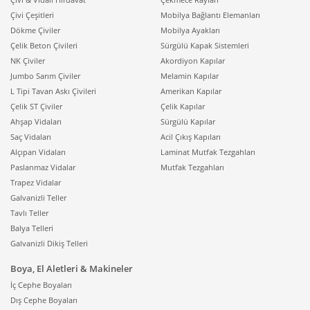
açılıp kapanmaması, ortamın ısı kaybını azaltacağı için
Çivi Çeşitleri
Mobilya Bağlantı Elemanları
konforu artırabilir.
Dökme Çiviler
Mobilya Ayakları
Klimaları nem alma modunda da çalıştırabilirsiniz.
Çelik Beton Çivileri
Sürgülü Kapak Sistemleri
Nemli iklimlerdeki bunaltıcı havaya sadece odayı
NK Çiviler
Akordiyon Kapılar
soğutarak çözüm sağlayamazsınız fakat kumandadan
Jumbo Sarım Çiviler
Melamin Kapılar
"Dry" moduna seçerek nemi dengeleyebilirsiniz. Bu
L Tipi Tavan Askı Çivileri
Amerikan Kapılar
modda çalıştırıldığında havadaki fazla nemi çeker ve
Çelik ST Çiviler
Çelik Kapılar
evaporatör bobini tarafından nem emilir. Bu sırada fan
Ahşap Vidaları
Sürgülü Kapılar
düşük hızda çalışır. Dry modu ayrıca odadaki rutubeti
Saç Vidaları
Acil Çıkış Kapıları
önler ve duvarlardaki küflenmenin önüne geçer.
Alçıpan Vidaları
Laminat Mutfak Tezgahları
Özellikle yaz aylarında “serin ama ağır” hissedilen
Paslanmaz Vidalar
Mutfak Tezgahları
günlerde, doğru ayarda nem alma modu daha ferah
Trapez Vidalar
bir ortam sağlayabilir.
Galvanizli Teller
Tavlı Teller
Klimayı Çalıştırırken
Balya Telleri
Galvanizli Dikiş Telleri
Dikkat Edilmesi
Boya, El Aletleri & Makineler
Gerekenler
İç Cephe Boyaları
Dış Cephe Boyaları
Bilinçsiz kullanım klimaya, çevredeki cihazlara ve hatta