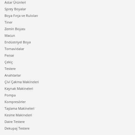
Astar Ürünleri
sağlığınıza zarar verebilir. Kendinizi ve eşyalarınızı
Sprey Boyalar
korumak için belirli konularda dikkat etmeniz gerekir:
Boya Fırça ve Ruloları
Tiner
Klima çalışırken kapağını açmayın. Bakım gibi
Zemin Boyası
işlemler cihaz kapalıyken, hatta mümkünse
Macun
bulunduğu odanın şarteli inik olduğu zaman
Endüstriyel Boya
yapılmalıdır. Bu elektrik çarpması tehlikesinin
Tornavidalar
önüne geçer.
Pense
Klima altında elektrikli cihaz bulundurmanız
Çekiç
önerilmez. Cihaz içerisinde çalışırken yoğuşma
Testere
oluşabilir ve bazen bu su damlacıkları dışarı
Anahtarlar
akabilir. Klimanın altında yer alan elektrikli
Çivi Çakma Makineleri
cihazlar akan su yüzünden bozulabilir.
Kaynak Makineleri
Odanın çok soğuk olması için klimayı yazın 20
Pompa
derecenin altına ayarlamamalısınız. Bu cihazı
Kompresörler
son güçte çalıştırıp yıpratabilir. Ayrıca havanın
Taşlama Makineleri
gereğinden soğuk olması sırt, bel veya boyun
Kesme Makineleri
tutulmalarına sebep olabilir.
Daire Testere
Klimanın direkt hava üflediği alanda uzun süre
Dekupaj Testere
oturmanız da sağlığınız açısından önerilmez.