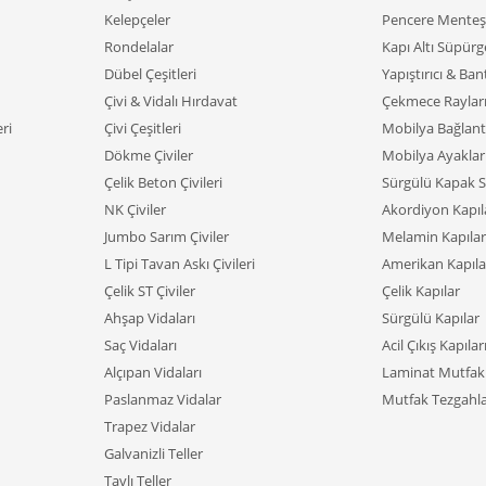
Kelepçeler
Pencere Menteşe
Rondelalar
Kapı Altı Süpürge
Dübel Çeşitleri
Yapıştırıcı & Ban
Çivi & Vidalı Hırdavat
Çekmece Raylar
ri
Çivi Çeşitleri
Mobilya Bağlant
Dökme Çiviler
Mobilya Ayaklar
Çelik Beton Çivileri
Sürgülü Kapak S
NK Çiviler
Akordiyon Kapıl
Jumbo Sarım Çiviler
Melamin Kapılar
L Tipi Tavan Askı Çivileri
Amerikan Kapıla
Çelik ST Çiviler
Çelik Kapılar
Ahşap Vidaları
Sürgülü Kapılar
Saç Vidaları
Acil Çıkış Kapılar
Alçıpan Vidaları
Laminat Mutfak 
Paslanmaz Vidalar
Mutfak Tezgahla
Trapez Vidalar
Galvanizli Teller
Tavlı Teller