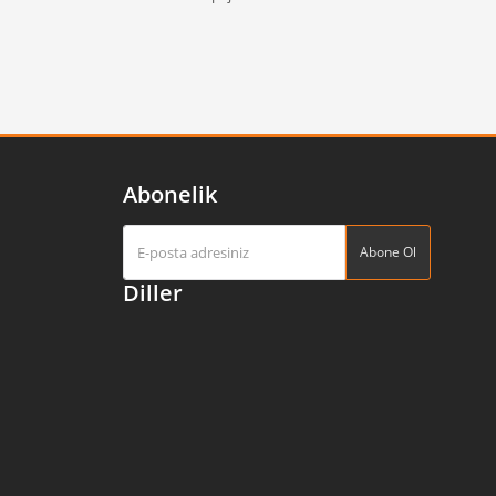
Abonelik
Abone Ol
Diller