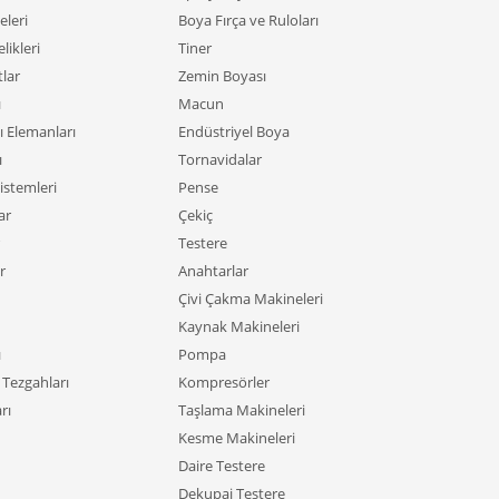
leri
Boya Fırça ve Ruloları
likleri
Tiner
tlar
Zemin Boyası
ı
Macun
ı Elemanları
Endüstriyel Boya
ı
Tornavidalar
istemleri
Pense
ar
Çekiç
Testere
r
Anahtarlar
Çivi Çakma Makineleri
Kaynak Makineleri
ı
Pompa
Tezgahları
Kompresörler
rı
Taşlama Makineleri
Kesme Makineleri
Daire Testere
Dekupaj Testere