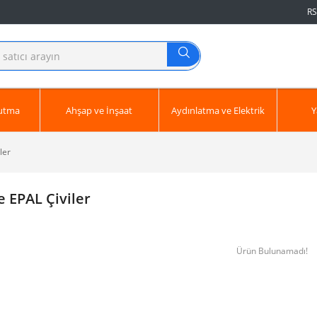
RS
ğutma
Ahşap ve İnşaat
Aydınlatma ve Elektrik
Y
ler
 EPAL Çiviler
Ürün Bulunamadı!