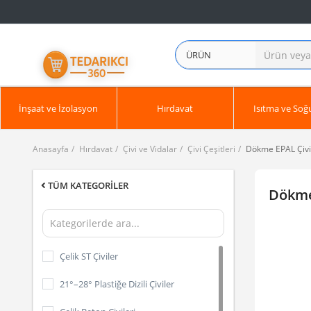
ÜRÜN
İnşaat ve İzolasyon
Hırdavat
Isıtma ve So
Anasayfa
Hırdavat
Çivi ve Vidalar
Çivi Çeşitleri
Dökme EPAL Çivi
TÜM KATEGORILER
Dökme
Çelik ST Çiviler
21°–28° Plastiğe Dizili Çiviler