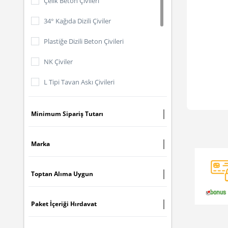
Çelik Beton Çivileri
34° Kağıda Dizili Çiviler
Plastiğe Dizili Beton Çivileri
NK Çiviler
L Tipi Tavan Askı Çivileri
Lambri Beton Çivileri
Minimum Sipariş Tutarı
Brad Çiviler
Dökme Çiviler
Marka
Dökme Spike Çiviler
Toptan Alıma Uygun
Dökme EPAL Çiviler
Paket İçeriği Hırdavat
Jumbo Sarım Çiviler