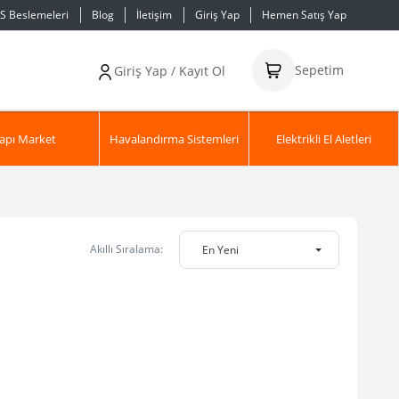
S Beslemeleri
Blog
İletişim
Giriş Yap
Hemen Satış Yap
Sepetim
Giriş Yap / Kayıt Ol
apı Market
Havalandırma Sistemleri
Elektrikli El Aletleri
Akıllı Sıralama:
En Yeni