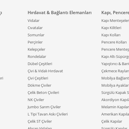
tilebilir.
ır panel seçenekleri:
Kurulumla uğraşmak istemeyenler için tek p
çı
Hırdavat & Bağlantı Elemanları
Kapı, Pencer
ay temizlik:
Ahşap yüzeyler, alçı duvarlara kıyasla daha dayanıklı v
Vidalar
Kapı Menteşeler
nek düzenleme:
Taşınabilir oldukları için alan düzenini değiştirm
Cıvatalar
Kapı Kilitleri
ukça kolaydır.
Somunlar
Kapı Kolları
lay bakım ve tamir:
Hasar gören parçalar rahatlıkla yenisiyle değişt
Perçinler
Pencere Kolları
oratif etki:
Farklı ağaç türleri, renkler, kalınlıklar ve desenler s
eratör modelleri ile mekânın atmosferi zenginleştirilebilir.
Kelepçeler
Pencere Menteşe
Rondelalar
Kapı Altı Süpürge
ap Seperatörün Farklı Alanlard
Dübel Çeşitleri
Yapıştırıcı & Ban
Çivi & Vidalı Hırdavat
Çekmece Raylar
r denince akla önce iç mekânlar gelse de, günümüzde ahşap seperat
ri
Çivi Çeşitleri
Mobilya Bağlant
llanımları, her tarza uygun tasarımları ve ulaşılabilir fiyatları,
ahşap
Dökme Çiviler
Mobilya Ayaklar
 Ahşap Seperatör Kullanımı
Çelik Beton Çivileri
Sürgülü Kapak S
NK Çiviler
Akordiyon Kapıl
eperatörlerin kullanıldığı pek çok farklı alan ve senaryo vardır:
Jumbo Sarım Çiviler
Melamin Kapılar
iş antreler:
Giriş holü ile salon arasına yerleştirilen seperatörler,
L Tipi Tavan Askı Çivileri
Amerikan Kapıla
lon bölümlendirme:
Oturma alanı ile yemek köşesini ayırmak, okuma
Çelik ST Çiviler
Çelik Kapılar
arımlar, tek cepheden gelen ışığın odanın tamamına yayılmasına ya
Ahşap Vidaları
Sürgülü Kapılar