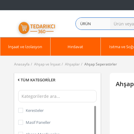
ÜRÜN
İnşaat ve İzolasyon
Hırdavat
Isıtma ve So
Anasayfa
Ahşap ve İnşaat
Ahşaplar
Ahşap Seperatörler
TÜM KATEGORILER
Ahşap
Keresteler
Masif Paneller