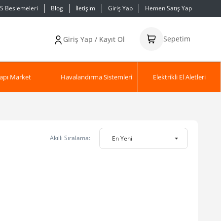
S Beslemeleri
Blog
İletişim
Giriş Yap
Hemen Satış Yap
Sepetim
Giriş Yap / Kayıt Ol
apı Market
Havalandırma Sistemleri
Elektrikli El Aletleri
Akıllı Sıralama:
En Yeni