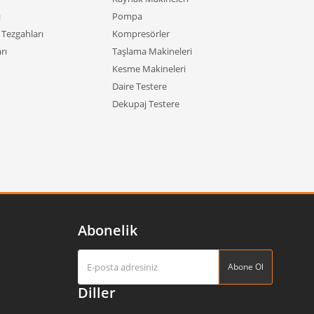
için kullanılabilir; odanın daha düzenli görünmesini
ı
Pompa
Tezgahları
Kompresörler
 ahşap seperatör kullanmak hem estetik hem pratiktir.
rı
Taşlama Makineleri
Kesme Makineleri
Daire Testere
zümdür:
Dekupaj Testere
rmadan bölümlendirmeye yardımcı olur.
e oldukça avantajlıdır.
 yeniden düzenlemeye imkân tanır.
nel seperatörler tercih edilebilir.
da kolayca tanımlanabilir.
atörler; hastanelerde, okullarda, stüdyolarda ve fuar
Abonelik
Abone Ol
ve fonksiyonel çözümler sunar:
Diller
uşturmak veya komşu alanlarla sınır belirlemek için