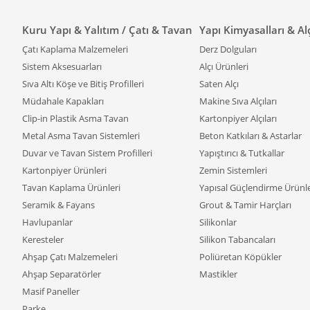
üre
Haz
Kuru Yapı & Yalıtım / Çatı & Tavan
Yapı Kimyasalları & Al
Kol
Çatı Kaplama Malzemeleri
Derz Dolguları
Es
Sistem Aksesuarları
Alçı Ürünleri
old
Sıva Altı Köşe ve Bitiş Profilleri
Saten Alçı
Ko
Müdahale Kapakları
Makine Sıva Alçıları
Dek
Clip-in Plastik Asma Tavan
Kartonpiyer Alçıları
sep
Metal Asma Tavan Sistemleri
Beton Katkıları & Astarlar
Ahş
Duvar ve Tavan Sistem Profilleri
Yapıştırıcı & Tutkallar
Kartonpiyer Ürünleri
Zemin Sistemleri
Seperatö
Tavan Kaplama Ürünleri
Yapısal Güçlendirme Ürünle
Pratik ku
Seramik & Fayans
Grout & Tamir Harçları
Evde
Havlupanlar
Silikonlar
Keresteler
Silikon Tabancaları
Evlerde s
Ahşap Çatı Malzemeleri
Poliüretan Köpükler
Gen
Ahşap Separatörler
Mastikler
Sa
Masif Paneller
tas
Parke