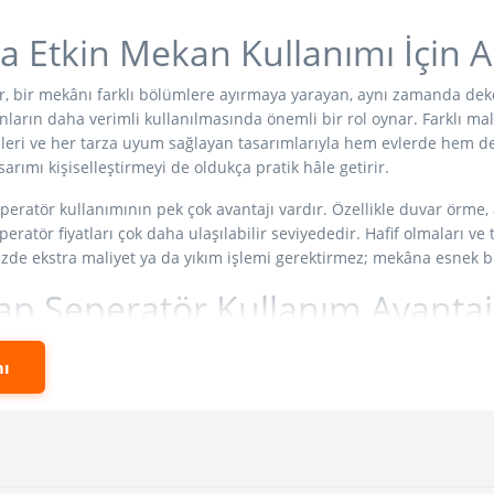
a Etkin Mekan Kullanımı İçin 
, bir mekânı farklı bölümlere ayırmaya yarayan, aynı zamanda dekor
nların daha verimli kullanılmasında önemli bir rol oynar. Farklı ma
eri ve her tarza uyum sağlayan tasarımlarıyla hem evlerde hem de o
asarımı kişiselleştirmeyi de oldukça pratik hâle getirir.
eratör kullanımının pek çok avantajı vardır. Özellikle duvar örme, 
eratör fiyatları çok daha ulaşılabilir seviyededir. Hafif olmaları ve
izde ekstra maliyet ya da yıkım işlemi gerektirmez; mekâna esnek b
ap Seperatör Kullanım Avantajl
eratörler, hem işlevsel hem de dekoratif amaçlarla tercih edilir. Te
ı
 oluşturmaktır. Alçı duvarlar, sabit cam paneller ve metal ayırıcılar
:
onomik çözüm:
Ahşap seperatör fiyatları, kalıcı duvar ve cam böl
lay kurulum:
Hafif ve demonte yapıları sayesinde montajı pratiktir; 
ü esnekliği:
Modüler parçalar sayesinde ihtiyaca göre ekleme-çıkar