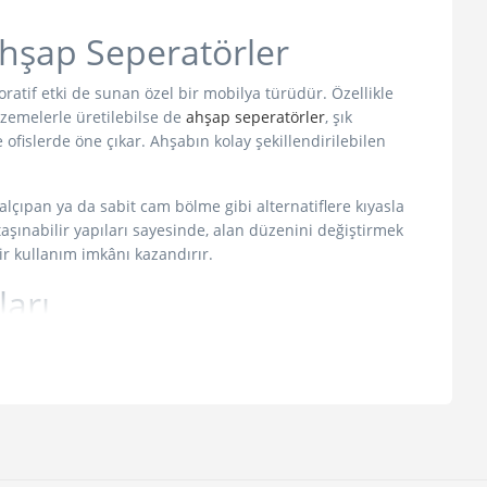
Ahşap Seperatörler
atif etki de sunan özel bir mobilya türüdür. Özellikle
lzemelerle üretilebilse de
ahşap seperatörler
, şık
fislerde öne çıkar. Ahşabın kolay şekillendirilebilen
alçıpan ya da sabit cam bölme gibi alternatiflere kıyasla
 taşınabilir yapıları sayesinde, alan düzenini değiştirmek
ir kullanım imkânı kazandırır.
arı
mel görevleri, tek bir alan içinde farklı kullanım
 gibi alternatiflere göre sunduğu başlıca avantajlar
me sistemlerine göre daha uygundur.
parçalar kullanım alanında kısa sürede birleştirilebilir.
ma yaparak farklı yükseklik ve genişliklerde çözümler