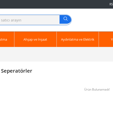
RS
ğutma
Ahşap ve İnşaat
Aydınlatma ve Elektrik
Y
 Seperatörler
Ürün Bulunamadı!