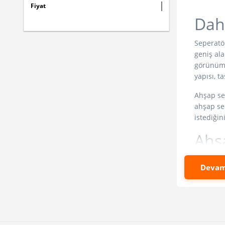
Fiyat
Dah
Seperatör
geniş ala
görünüml
yapısı, t
Ahşap sep
ahşap sep
istediğin
Ahş
Ahşap sep
Devam
bölgeleri
şunlardır
Ek
Ko
Ölç