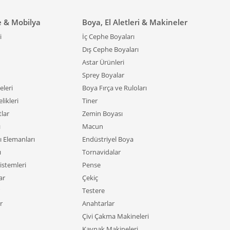
arça panel formunda modeller de mevcuttur.
e & Mobilya
Boya, El Aletleri & Makineler
e temizlemesi rahattır.
i
İç Cephe Boyaları
ek, farklı senaryolara göre mekânı yeniden kurgulamak
Dış Cephe Boyaları
Astar Ürünleri
irilebilir; bakım maliyeti düşüktür.
Sprey Boyalar
ayesinde pek çok dekorasyon stiline uyum sağlayan ahşap
leri
Boya Fırça ve Ruloları
likleri
Tiner
a Kullanımı
tlar
Zemin Boyası
ı
Macun
örler dış alanlarda da yaygın şekilde kullanılmaktadır.
ı Elemanları
Endüstriyel Boya
 seperatörleri
öne çıkaran temel faktörlerdir.
ı
Tornavidalar
istemleri
Pense
ar
Çekiç
Testere
 içeriye davetkâr ama kontrollü bir görünüm kazandırır.
r
Anahtarlar
 veya çalışma alanı oluşturmak için idealdir. Delikli
Çivi Çakma Makineleri
rdımcı olur.
Kaynak Makineleri