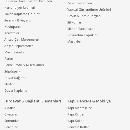
Duvar ve Tavan Sistem Profilleri
Zemin Sistemleri
Kartonpiyer Ürünleri
Yapısal Güçlendirme Ürünleri
Tavan Kaplama Ürünleri
Grout & Tamir Harçları
Seramik & Fayans
Silikonlar
Havlupanlar
Silikon Tabancaları
Keresteler
Poliüretan Köpükler
Ahşap Çatı Malzemeleri
Mastikler
Ahşap Separatörler
Masif Paneller
Parke
Parke Profil & Aksesuarları
Süpürgelik
Duvar Kağıtları
Strafor
Duvar Kaplama
Hırdavat & Bağlantı Elemanları
Kapı, Pencere & Mobilya
Vidalar
Kapı Menteşeleri
Cıvatalar
Kapı Kilitleri
Somunlar
Kapı Kolları
Perçinler
Pencere Kolları