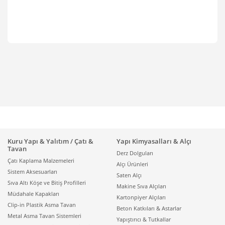
Kuru Yapı & Yalıtım / Çatı &
Yapı Kimyasalları & Alçı
Tavan
Derz Dolguları
Çatı Kaplama Malzemeleri
Alçı Ürünleri
Sistem Aksesuarları
Saten Alçı
Sıva Altı Köşe ve Bitiş Profilleri
Makine Sıva Alçıları
Müdahale Kapakları
Kartonpiyer Alçıları
Clip-in Plastik Asma Tavan
Beton Katkıları & Astarlar
Metal Asma Tavan Sistemleri
Yapıştırıcı & Tutkallar