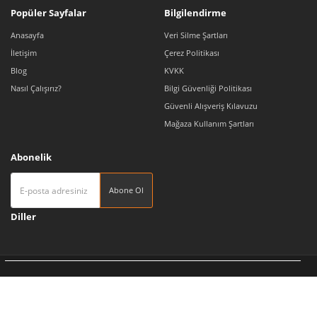
Popüler Sayfalar
Bilgilendirme
Anasayfa
Veri Silme Şartları
İletişim
Çerez Politikası
Blog
KVKK
Nasıl Çalışırız?
Bilgi Güvenliği Politikası
Güvenli Alışveriş Kılavuzu
Mağaza Kullanım Şartları
Abonelik
Abone Ol
Diller
Tedarikçi 360 | Türkiye'nin Pazaryeri