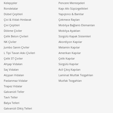
Kelepçeler
Pencere Menteşeleri
Rondelalar
Kapı Altı Süpürgelikleri
Dübel Çeşitleri
Yapıştırıcı & Bantlar
Çivi & Vidalı Hırdavat
Çekmece Rayları
Çivi Çeşitleri
Mobilya Bağlantı Elemanları
Dökme Çiviler
Mobilya Ayakları
Çelik Beton Çivileri
Sürgülü Kapak Sistemleri
NK Çiviler
Akordiyon Kapılar
Jumbo Sarım Çiviler
Melamin Kapılar
L Tipi Tavan Askı Çivileri
Amerikan Kapılar
Çelik ST Çiviler
Çelik Kapılar
Ahşap Vidaları
Sürgülü Kapılar
Saç Vidaları
Acil Çıkış Kapıları
Alçıpan Vidaları
Laminat Mutfak Tezgahları
Paslanmaz Vidalar
Mutfak Tezgahları
Trapez Vidalar
Galvanizli Teller
Tavlı Teller
Balya Telleri
Galvanizli Dikiş Telleri