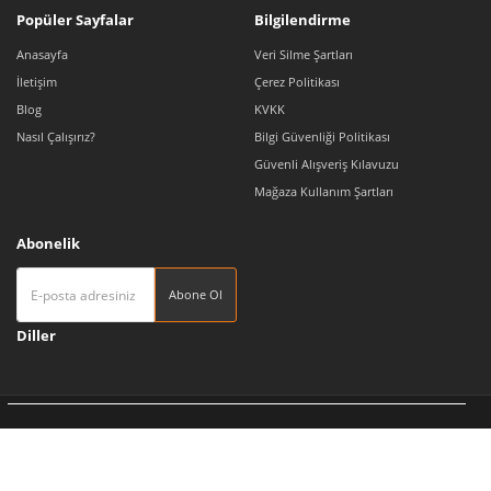
Popüler Sayfalar
Bilgilendirme
Anasayfa
Veri Silme Şartları
İletişim
Çerez Politikası
Blog
KVKK
Nasıl Çalışırız?
Bilgi Güvenliği Politikası
Güvenli Alışveriş Kılavuzu
Mağaza Kullanım Şartları
Abonelik
Abone Ol
Diller
Tedarikçi 360 | Türkiye'nin Pazaryeri