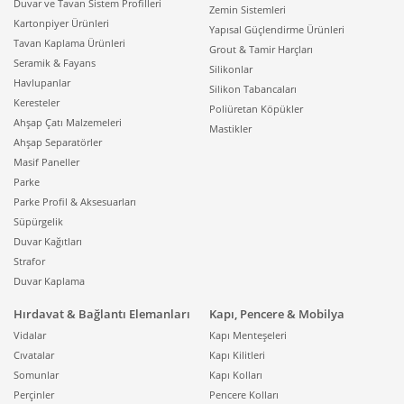
Duvar ve Tavan Sistem Profilleri
Zemin Sistemleri
Kartonpiyer Ürünleri
Yapısal Güçlendirme Ürünleri
Tavan Kaplama Ürünleri
Grout & Tamir Harçları
Seramik & Fayans
Silikonlar
Havlupanlar
Silikon Tabancaları
Keresteler
Poliüretan Köpükler
Ahşap Çatı Malzemeleri
Mastikler
Ahşap Separatörler
Masif Paneller
Parke
Parke Profil & Aksesuarları
Süpürgelik
Duvar Kağıtları
Strafor
Duvar Kaplama
Hırdavat & Bağlantı Elemanları
Kapı, Pencere & Mobilya
Vidalar
Kapı Menteşeleri
Cıvatalar
Kapı Kilitleri
Somunlar
Kapı Kolları
Perçinler
Pencere Kolları