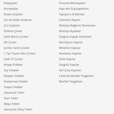
Kelepçeler
Pencere Menteşeleri
Rondelalar
Kapı Altı Süpürgelikleri
Dübel Çeşitleri
Yapıştırıcı & Bantlar
Çivi & Vidalı Hırdavat
Çekmece Rayları
Çivi Çeşitleri
Mobilya Bağlantı Elemanları
Dökme Çiviler
Mobilya Ayakları
Çelik Beton Çivileri
Sürgülü Kapak Sistemleri
NK Çiviler
Akordiyon Kapılar
Jumbo Sarım Çiviler
Melamin Kapılar
L Tipi Tavan Askı Çivileri
Amerikan Kapılar
Çelik ST Çiviler
Çelik Kapılar
Ahşap Vidaları
Sürgülü Kapılar
Saç Vidaları
Acil Çıkış Kapıları
Alçıpan Vidaları
Laminat Mutfak Tezgahları
Paslanmaz Vidalar
Mutfak Tezgahları
Trapez Vidalar
Galvanizli Teller
Tavlı Teller
Balya Telleri
Galvanizli Dikiş Telleri