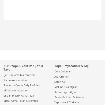
Kuru Yapı & Yalıtım / Çatı &
Yapı Kimyasalları & Alçı
Tavan
Derz Dolguları
Çatı Kaplama Malzemeleri
Alçı Ürünleri
Sistem Aksesuarları
Saten Alçı
Sıva Altı Köşe ve Bitiş Profilleri
Makine Sıva Alçıları
Müdahale Kapakları
Kartonpiyer Alçıları
Clip-in Plastik Asma Tavan
Beton Katkıları & Astarlar
Metal Asma Tavan Sistemleri
Yapıştırıcı & Tutkallar