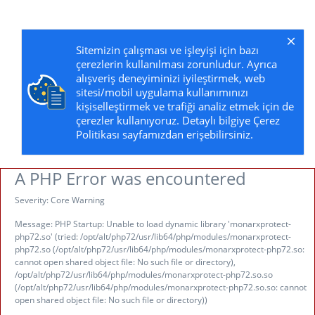
Sitemizin çalışması ve işleyişi için bazı
çerezlerin kullanılması zorunludur. Ayrıca
alışveriş deneyiminizi iyileştirmek, web
sitesi/mobil uygulama kullanımınızı
kişiselleştirmek ve trafiği analiz etmek için de
çerezler kullanıyoruz. Detaylı bilgiye Çerez
Politikası sayfamızdan erişebilirsiniz.
A PHP Error was encountered
Severity: Core Warning
Message: PHP Startup: Unable to load dynamic library 'monarxprotect-
php72.so' (tried: /opt/alt/php72/usr/lib64/php/modules/monarxprotect-
php72.so (/opt/alt/php72/usr/lib64/php/modules/monarxprotect-php72.so:
cannot open shared object file: No such file or directory),
/opt/alt/php72/usr/lib64/php/modules/monarxprotect-php72.so.so
(/opt/alt/php72/usr/lib64/php/modules/monarxprotect-php72.so.so: cannot
open shared object file: No such file or directory))