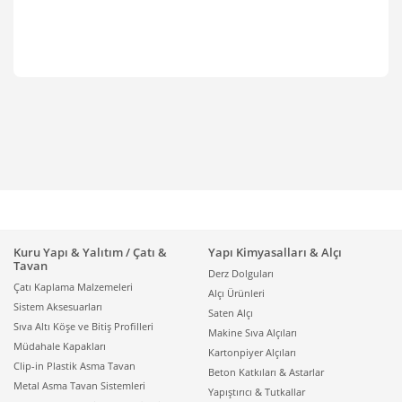
Kuru Yapı & Yalıtım / Çatı &
Yapı Kimyasalları & Alçı
Tavan
Derz Dolguları
Çatı Kaplama Malzemeleri
Alçı Ürünleri
Sistem Aksesuarları
Saten Alçı
Sıva Altı Köşe ve Bitiş Profilleri
Makine Sıva Alçıları
Müdahale Kapakları
Kartonpiyer Alçıları
Clip-in Plastik Asma Tavan
Beton Katkıları & Astarlar
Metal Asma Tavan Sistemleri
Yapıştırıcı & Tutkallar