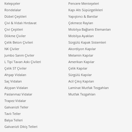
Kelepçeler
Pencere Menteşeleri
Rondelalar
Kapı Altı Süpürgelikleri
Dübel Çeşitleri
Yapıştırıcı & Bantlar
Çivi & Vidalı Hırdavat
Çekmece Rayları
Çivi Çeşitleri
Mobilya Bağlantı Elemanları
Dökme Çiviler
Mobilya Ayakları
Çelik Beton Çivileri
Sürgülü Kapak Sistemleri
NK Çiviler
Akordiyon Kapılar
Jumbo Sarım Çiviler
Melamin Kapılar
L Tipi Tavan Askı Çivileri
Amerikan Kapılar
Çelik ST Çiviler
Çelik Kapılar
Ahşap Vidaları
Sürgülü Kapılar
Saç Vidaları
Acil Çıkış Kapıları
Alçıpan Vidaları
Laminat Mutfak Tezgahları
Paslanmaz Vidalar
Mutfak Tezgahları
Trapez Vidalar
Galvanizli Teller
Tavlı Teller
Balya Telleri
Galvanizli Dikiş Telleri