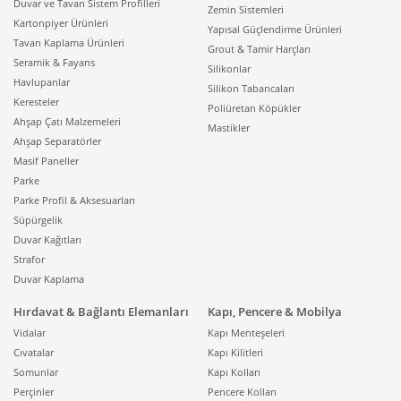
Duvar ve Tavan Sistem Profilleri
Zemin Sistemleri
Kartonpiyer Ürünleri
Yapısal Güçlendirme Ürünleri
Tavan Kaplama Ürünleri
Grout & Tamir Harçları
Seramik & Fayans
Silikonlar
Havlupanlar
Silikon Tabancaları
Keresteler
Poliüretan Köpükler
Ahşap Çatı Malzemeleri
Mastikler
Ahşap Separatörler
Masif Paneller
Parke
Parke Profil & Aksesuarları
Süpürgelik
Duvar Kağıtları
Strafor
Duvar Kaplama
Hırdavat & Bağlantı Elemanları
Kapı, Pencere & Mobilya
Vidalar
Kapı Menteşeleri
Cıvatalar
Kapı Kilitleri
Somunlar
Kapı Kolları
Perçinler
Pencere Kolları