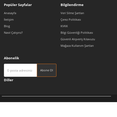
Popüler Sayfalar
Bilgilendirme
Anasayfa
Veri Silme Şartları
İletişim
Çerez Politikası
Blog
KVKK
Nasıl Çalışırız?
Bilgi Güvenliği Politikası
Güvenli Alışveriş Kılavuzu
Mağaza Kullanım Şartları
Abonelik
Abone Ol
Diller
Tedarikçi 360 | Türkiye'nin Pazaryeri