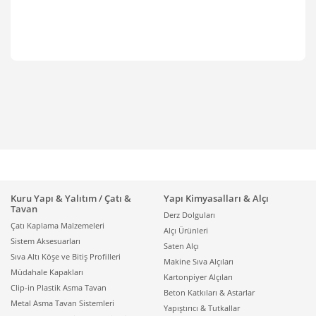
Kuru Yapı & Yalıtım / Çatı &
Yapı Kimyasalları & Alçı
Tavan
Derz Dolguları
Çatı Kaplama Malzemeleri
Alçı Ürünleri
Sistem Aksesuarları
Saten Alçı
Sıva Altı Köşe ve Bitiş Profilleri
Makine Sıva Alçıları
Müdahale Kapakları
Kartonpiyer Alçıları
Clip-in Plastik Asma Tavan
Beton Katkıları & Astarlar
Metal Asma Tavan Sistemleri
Yapıştırıcı & Tutkallar