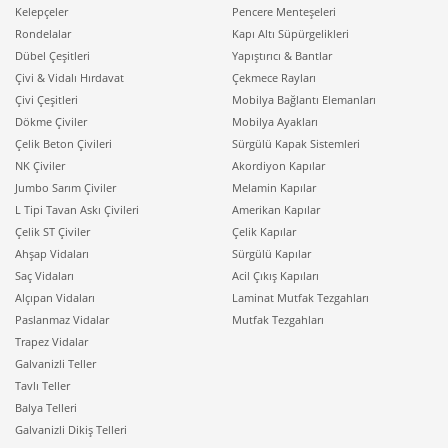
Kelepçeler
Pencere Menteşeleri
Rondelalar
Kapı Altı Süpürgelikleri
Dübel Çeşitleri
Yapıştırıcı & Bantlar
Çivi & Vidalı Hırdavat
Çekmece Rayları
Çivi Çeşitleri
Mobilya Bağlantı Elemanları
Dökme Çiviler
Mobilya Ayakları
Çelik Beton Çivileri
Sürgülü Kapak Sistemleri
NK Çiviler
Akordiyon Kapılar
Jumbo Sarım Çiviler
Melamin Kapılar
L Tipi Tavan Askı Çivileri
Amerikan Kapılar
Çelik ST Çiviler
Çelik Kapılar
Ahşap Vidaları
Sürgülü Kapılar
Saç Vidaları
Acil Çıkış Kapıları
Alçıpan Vidaları
Laminat Mutfak Tezgahları
Paslanmaz Vidalar
Mutfak Tezgahları
Trapez Vidalar
Galvanizli Teller
Tavlı Teller
Balya Telleri
Galvanizli Dikiş Telleri