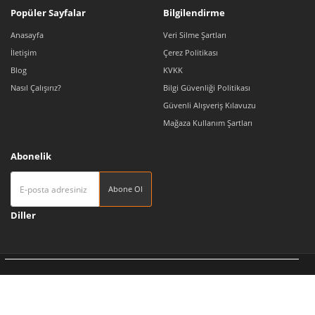
Popüler Sayfalar
Bilgilendirme
Anasayfa
Veri Silme Şartları
İletişim
Çerez Politikası
Blog
KVKK
Nasıl Çalışırız?
Bilgi Güvenliği Politikası
Güvenli Alışveriş Kılavuzu
Mağaza Kullanım Şartları
Abonelik
Abone Ol
Diller
Tedarikçi 360 | Türkiye'nin Pazaryeri