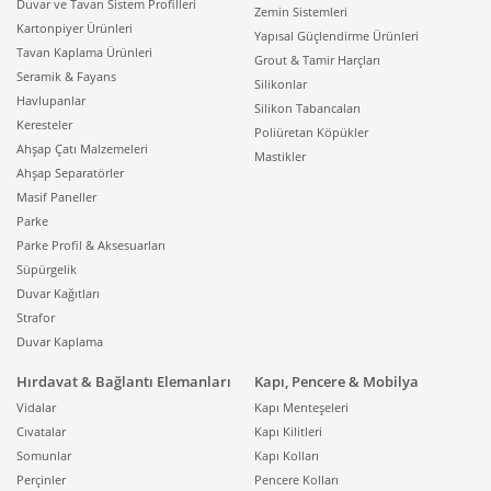
Duvar ve Tavan Sistem Profilleri
Zemin Sistemleri
Kartonpiyer Ürünleri
Yapısal Güçlendirme Ürünleri
Tavan Kaplama Ürünleri
Grout & Tamir Harçları
Seramik & Fayans
Silikonlar
Havlupanlar
Silikon Tabancaları
Keresteler
Poliüretan Köpükler
Ahşap Çatı Malzemeleri
Mastikler
Ahşap Separatörler
Masif Paneller
Parke
Parke Profil & Aksesuarları
Süpürgelik
Duvar Kağıtları
Strafor
Duvar Kaplama
Hırdavat & Bağlantı Elemanları
Kapı, Pencere & Mobilya
Vidalar
Kapı Menteşeleri
Cıvatalar
Kapı Kilitleri
Somunlar
Kapı Kolları
Perçinler
Pencere Kolları