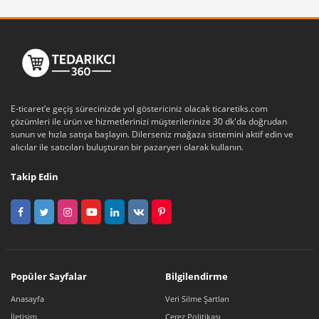
bakım sırasında ekiplerin daha hızlı çalışmasına
yardımcı olur.
Bazı projelerde metal asma tavan, farklı tavan
çözümleriyle birlikte kullanılabilir. Örneğin daha teknik
ve yarı geçirgen bir tavan dili hedeflenen alanlarda
mesh tavan sistemleri
baffle tavan sistemlerilineer
E-ticaret’e geçiş sürecinizde yol göstericiniz olacak ticaretiks.com
asma tavan
çözümleri ile ürün ve hizmetlerinizi müşterilerinize 30 dk'da doğrudan
sunun ve hızla satışa başlayın. Dilerseniz mağaza sistemini aktif edin ve
Detay Çözümleri: Kenar
alıcılar ile satıcıları buluşturan bir pazaryeri olarak kullanın.
Bitişleri, Köşe Dönüşleri
Takip Edin
ve Temiz Hatlar
Metal asma tavan uygulamalarında kenar bitişleri ve
köşe dönüşleri, tavanın profesyonel görünümünü
belirleyen kritik noktalardır. Modüler metal paneller
veya metal yüzeyler ne kadar kaliteli olursa olsun,
Popüler Sayfalar
Bilgilendirme
tavanın duvarla birleştiği çevre hatlarında düzgün bir
Anasayfa
Veri Silme Şartları
bitiş sağlanmadığında sistem “tamamlanmamış”
İletişim
Çerez Politikası