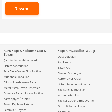
alanlarda, kurumsal yapılarda ve hijyen beklentisi
yüksek mekânlarda metal tavan uygulamaları; uzun
Devamı
ömürlü performansı ve formunu koruyan yapısıyla öne
çıkar. Ofisler, hastaneler, okullar, kamu binaları,
alışveriş merkezleri, havaalanları, oteller ve üretim
tesisleri gibi farklı projelerde metal asma tavan, hem
estetik hem teknik ihtiyaçları birlikte karşılar. Tavan
boşluğunda kalan elektrik, havalandırma ve yangın
tesisatı gibi altyapılar metal asma tavan ile daha
Kuru Yapı & Yalıtım / Çatı &
düzenli yönetilebilir; modüler yapı sayesinde bakım
Yapı Kimyasalları & Alçı
Tavan
gereken noktalara kontrollü erişim sağlanabilir. Sistem
Derz Dolguları
Çatı Kaplama Malzemeleri
seçeneklerini incelemek için
Metal Asma Tavan
Alçı Ürünleri
Sistem Aksesuarları
Sistemleri
kategorisi üzerinden ilerleyebilirsiniz.
Saten Alçı
Sıva Altı Köşe ve Bitiş Profilleri
Makine Sıva Alçıları
Metal asma tavanın en önemli avantajlarından biri,
Müdahale Kapakları
Kartonpiyer Alçıları
stabil bir yüzey oluşturmasıdır. Nem, sıcaklık değişimi
Clip-in Plastik Asma Tavan
Beton Katkıları & Astarlar
ve yoğun kullanım gibi koşullarda formunu
Metal Asma Tavan Sistemleri
Yapıştırıcı & Tutkallar
koruyabilmesi; metal sistemleri özellikle uzun vadeli
Duvar ve Tavan Sistem Profilleri
Zemin Sistemleri
işletme planı olan projeler için güçlü bir seçenek
Kartonpiyer Ürünleri
Yapısal Güçlendirme Ürünleri
haline getirir. Bazı tavan malzemeleri zamanla esneme
Tavan Kaplama Ürünleri
Grout & Tamir Harçları
veya dalgalanma gösterebilirken, metal tavan
Seramik & Fayans
Silikonlar