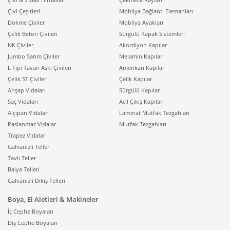
ticari alanlarda, taşıyıcı kurguda yapılan küçük bir hata
Çivi Çeşitleri
Mobilya Bağlantı Elemanları
bile yüzeyde dalgalanma, modül kayması veya titreşim
Dökme Çiviler
Mobilya Ayakları
kaynaklı ses oluşumu olarak kendini gösterebilir. Bu
Çelik Beton Çivileri
Sürgülü Kapak Sistemleri
nedenle montaj aşamasında kullanılan bağlantı
NK Çiviler
Akordiyon Kapılar
elemanlarının kalitesi önemlidir. Projeye uygun montaj
Jumbo Sarım Çiviler
Melamin Kapılar
ve sabitleme parçalarını seçmek için
Sistem
L Tipi Tavan Askı Çivileri
Amerikan Kapılar
Aksesuarları
kategorisi, metal tavan kurulumlarında
Çelik ST Çiviler
Çelik Kapılar
önemli bir tamamlayıcı kaynaktır.
Ahşap Vidaları
Sürgülü Kapılar
Saç Vidaları
Acil Çıkış Kapıları
Metal tavan sistemleri çoğu zaman tavan içinde yoğun
Alçıpan Vidaları
Laminat Mutfak Tezgahları
teknik altyapı barındırır. Havalandırma kanalları,
Paslanmaz Vidalar
Mutfak Tezgahları
yangın tesisatı, aydınlatma hatları, sensörler ve kablo
Trapez Vidalar
taşıma sistemleri, asma tavan boşluğunda konumlanır.
Galvanizli Teller
Bu altyapıların düzenli şekilde planlanması, hem
Tavlı Teller
tavanın “temiz” görünmesini sağlar hem de servis ve
Balya Telleri
bakım süreçlerini kolaylaştırır. Metal asma tavanın
Galvanizli Dikiş Telleri
modüler yapısı, doğru planlandığında bakım avantajı
sunar; ancak her projede bazı noktalara doğrudan
Boya, El Aletleri & Makineler
erişim gerekebilir. Bu tür durumlarda sistemin
İç Cephe Boyaları
bozulmadan müdahale edilebilmesi için
müdahale
Dış Cephe Boyaları
kapakları