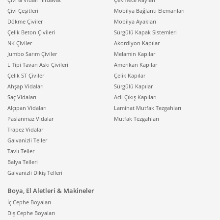
Çivi Çeşitleri
Mobilya Bağlantı Elemanları
Ahşap tavan sistemleri, asma tavan yaklaşımıyla
Dökme Çiviler
Mobilya Ayakları
birlikte kullanıldığında hem teknik hem de görsel
Çelik Beton Çivileri
Sürgülü Kapak Sistemleri
avantajlar sağlar. Asma tavan boşluğu; elektrik tesisatı,
NK Çiviler
Akordiyon Kapılar
aydınlatma hatları, havalandırma kanalları veya yangın
Jumbo Sarım Çiviler
Melamin Kapılar
sistemleri gibi altyapıların düzenli şekilde taşınmasına
L Tipi Tavan Askı Çivileri
Amerikan Kapılar
imkân verir. Ahşap yüzey, bu teknik katmanı saklayarak
Çelik ST Çiviler
Çelik Kapılar
mekâna daha sade bir görünüm kazandırır. Aynı
Ahşap Vidaları
Sürgülü Kapılar
zamanda aydınlatma tasarımında esneklik sağlar;
Saç Vidaları
Acil Çıkış Kapıları
spotlar, lineer aydınlatmalar veya gizli LED
Alçıpan Vidaları
Laminat Mutfak Tezgahları
uygulamaları tavan kurgusuna entegre edilebilir. Bu
Paslanmaz Vidalar
Mutfak Tezgahları
tür uygulamalarda servis ve bakım erişiminin
Trapez Vidalar
planlanması önemlidir; tavan içinde kalan ekipmanlara
Galvanizli Teller
gerektiğinde ulaşabilmek için
müdahale kapakları
gibi
Tavlı Teller
çözümlerle sistem sürdürülebilir hale getirilebilir.
Balya Telleri
Böylece estetik yüzey korunurken, bakım süreçleri de
Galvanizli Dikiş Telleri
pratik şekilde yönetilir.
Boya, El Aletleri & Makineler
Ahşap tavan sistemleri, farklı tavan tipleriyle birlikte de
İç Cephe Boyaları
kurgulanabilir. Örneğin çizgisel tasarımı seven
Dış Cephe Boyaları
projelerde ahşap yüzey, ritmik bir düzenle tasarlanarak