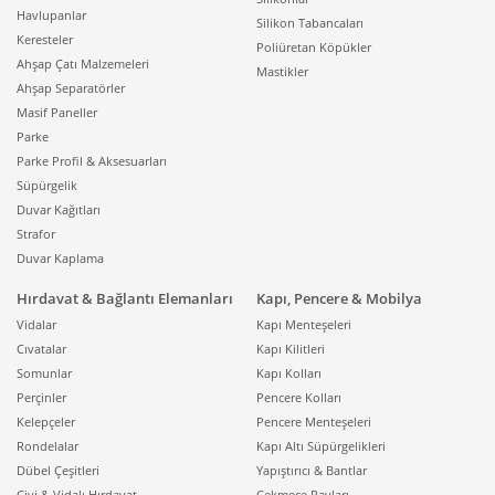
alanlarında yüzey dayanımı ve temizlenebilirlik öne
Havlupanlar
Silikon Tabancaları
çıkarken, konut projelerinde doku ve renk uyumu daha
Keresteler
Poliüretan Köpükler
baskın bir kriter olabilir. Nemli hacimlerde ahşap
Ahşap Çatı Malzemeleri
Mastikler
uygulaması yapılacaksa, malzeme seçimi ve
Ahşap Separatörler
havalandırma planı daha hassas kurgulanmalıdır.
Masif Paneller
Ayrıca sistemin uzun ömürlü olması için taşıyıcı altyapı,
Parke
montaj elemanları ve bitiş detaylarının birbiriyle
Parke Profil & Aksesuarları
uyumlu olması gerekir. Yüzey ne kadar kaliteli olursa
Süpürgelik
olsun, alt konstrüksiyon doğru kurgulanmadığında
Duvar Kağıtları
zamanla sehim, açıklık veya birleşim hataları
Strafor
görülebilir. Bu nedenle ahşap tavan ve duvar
Duvar Kaplama
sistemleri, “kaplama” olarak değil, taşıyıcı kurgusu olan
Hırdavat & Bağlantı Elemanları
Kapı, Pencere & Mobilya
bir sistem çözümü olarak ele alınmalıdır.
Vidalar
Kapı Menteşeleri
Ahşap Tavan Sistemleri
Cıvatalar
Kapı Kilitleri
Somunlar
Kapı Kolları
ile Asma Tavan Kurgusu
Perçinler
Pencere Kolları
Kelepçeler
Pencere Menteşeleri
ve Aydınlatma
Rondelalar
Kapı Altı Süpürgelikleri
Uyumunun Gücü
Dübel Çeşitleri
Yapıştırıcı & Bantlar
Çivi & Vidalı Hırdavat
Çekmece Rayları