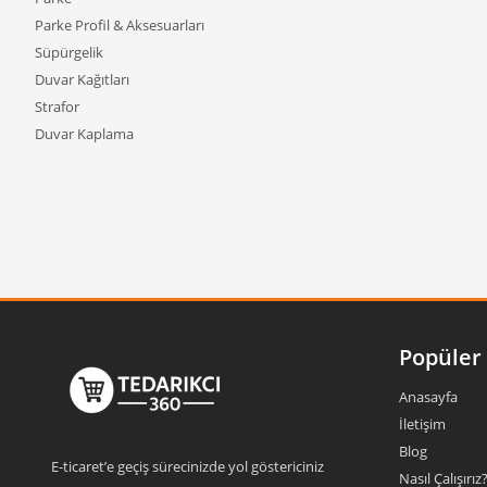
birlikte 
Parke Profil & Aksesuarları
sistemler
Süpürgelik
Duvar Kağıtları
Akustik 
birleşim
Strafor
nedenle b
Duvar Kaplama
Kuma
Kumaş kap
projelerd
Örneğin 
Geniş hac
Uygu
Popüler 
Kola
Anasayfa
İletişim
Akustik s
Blog
E-ticaret’e geçiş sürecinizde yol göstericiniz
zamanla o
Nasıl Çalışırız