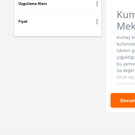
Uygulama Alanı
Müdahale Kapakları (Asma Tavan)
Kuma
Clip-In Plastik Asma Tavan
Fiyat
Mek
Baffle Tavan Sistemleri
Kumaş kap
Mesh Tavan Sistemleri
kullanıla
lobileri 
Metal Asma Tavan Sistemleri
çoğaldığı
bu yansım
Duvar ve Tavan Sistem Profilleri
da değerl
Ürün seç
ilerleyebi
Akustik i
Devam
yaratırk
sesinin a
olmaktan
kullanıld
yapılacak
seçimini 