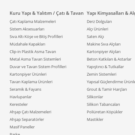
Kuma
Kuru Yapı & Yalıtım / Çatı & Tavan
Yapı Kimyasalları & Al
Çatı Kaplama Malzemeleri
Derz Dolguları
Aku
Sistem Aksesuarları
Alçı Ürünleri
Sıva Altı Köşe ve Bitiş Profilleri
Saten Alçı
Kumaş ka
yansımala
Müdahale Kapakları
Makine Sıva Alçıları
sağlar. T
Clip-in Plastik Asma Tavan
Kartonpiyer Alçıları
artırır 
Metal Asma Tavan Sistemleri
Beton Katkıları & Astarlar
içeriyors
Duvar ve Tavan Sistem Profilleri
Yapıştırıcı & Tutkallar
aksesuar
Kartonpiyer Ürünleri
Zemin Sistemleri
Tavan iç
Tavan Kaplama Ürünleri
Yapısal Güçlendirme Ürünle
kurgusu p
Seramik & Fayans
Grout & Tamir Harçları
Havlupanlar
Silikonlar
Aku
Keresteler
Silikon Tabancaları
Ahşap Çatı Malzemeleri
Poliüretan Köpükler
Kumaş kap
Ahşap Separatörler
Mastikler
seçenekle
doğal bir
Masif Paneller
Akustik i
Parke