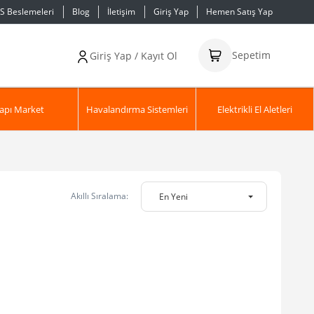
S Beslemeleri
Blog
İletişim
Giriş Yap
Hemen Satış Yap
Sepetim
Giriş Yap / Kayıt Ol
apı Market
Havalandırma Sistemleri
Elektrikli El Aletleri
Akıllı Sıralama:
En Yeni