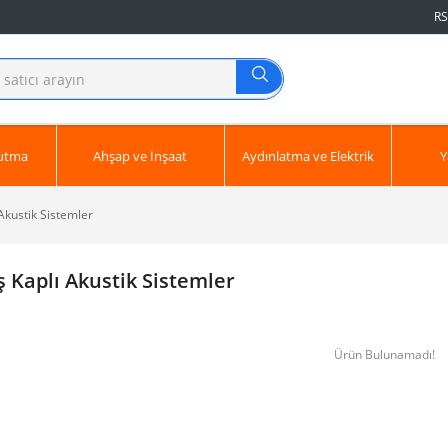
RS
ğutma
Ahşap ve İnşaat
Aydınlatma ve Elektrik
Y
Akustik Sistemler
 Kaplı Akustik Sistemler
Ürün Bulunamadı!