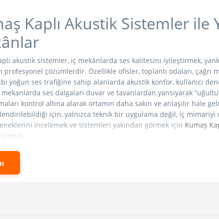
ş Kaplı Akustik Sistemler ile 
ânlar
lı akustik sistemler, iç mekânlarda ses kalitesini iyileştirmek, yank
n profesyonel çözümlerdir. Özellikle ofisler, toplantı odaları, çağrı 
gibi yoğun ses trafiğine sahip alanlarda akustik konfor, kullanıcı de
 mekanlarda ses dalgaları duvar ve tavanlardan yansıyarak “uğultu”
aları kontrol altına alarak ortamın daha sakin ve anlaşılır hale ge
endirilebildiği için, yalnızca teknik bir uygulama değil, iç mimariy
eneklerini incelemek ve sistemleri yakından görmek için
Kumaş Kapl
lirsiniz.
htiyaç, her mekânda aynı şekilde ortaya çıkmaz. Açık ofislerde konuş
ı
en, restoranlarda yüksek ortam gürültüsü müşteri deneyimini olumsu
rka sıralarda anlaşılmasını zorlaştırabilir. Bu yüzden kumaş kaplı 
 çok, mekânın kullanım amacına hizmet eden bir performans çözü
ığında, sesin mekân içinde daha dengeli dağılmasına ve rahatsız ed
 alanın hacmi, tavan yüksekliği, yüzey sertlikleri ve kullanım yoğu
doğrudan etkiler.