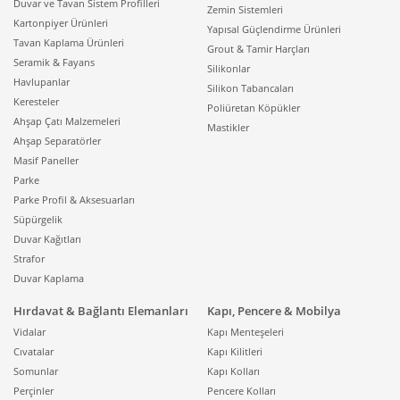
Duvar ve Tavan Sistem Profilleri
Zemin Sistemleri
Kartonpiyer Ürünleri
Yapısal Güçlendirme Ürünleri
Tavan Kaplama Ürünleri
Grout & Tamir Harçları
Seramik & Fayans
Silikonlar
Havlupanlar
Silikon Tabancaları
Keresteler
Poliüretan Köpükler
Ahşap Çatı Malzemeleri
Mastikler
Ahşap Separatörler
Masif Paneller
Parke
Parke Profil & Aksesuarları
Süpürgelik
Duvar Kağıtları
Strafor
Duvar Kaplama
Hırdavat & Bağlantı Elemanları
Kapı, Pencere & Mobilya
Vidalar
Kapı Menteşeleri
Cıvatalar
Kapı Kilitleri
Somunlar
Kapı Kolları
Perçinler
Pencere Kolları