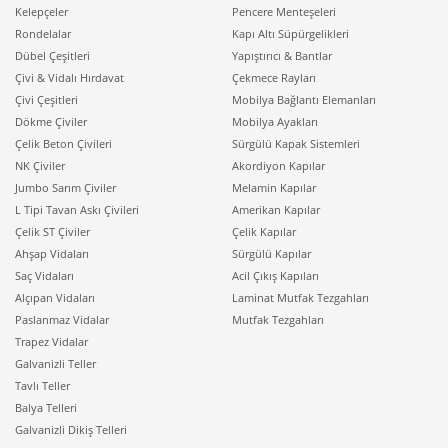
Kelepçeler
Pencere Menteşeleri
Rondelalar
Kapı Altı Süpürgelikleri
Dübel Çeşitleri
Yapıştırıcı & Bantlar
Çivi & Vidalı Hırdavat
Çekmece Rayları
Çivi Çeşitleri
Mobilya Bağlantı Elemanları
Dökme Çiviler
Mobilya Ayakları
Çelik Beton Çivileri
Sürgülü Kapak Sistemleri
NK Çiviler
Akordiyon Kapılar
Jumbo Sarım Çiviler
Melamin Kapılar
L Tipi Tavan Askı Çivileri
Amerikan Kapılar
Çelik ST Çiviler
Çelik Kapılar
Ahşap Vidaları
Sürgülü Kapılar
Saç Vidaları
Acil Çıkış Kapıları
Alçıpan Vidaları
Laminat Mutfak Tezgahları
Paslanmaz Vidalar
Mutfak Tezgahları
Trapez Vidalar
Galvanizli Teller
Tavlı Teller
Balya Telleri
Galvanizli Dikiş Telleri