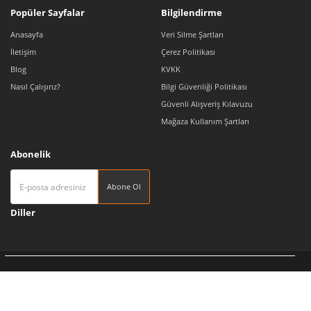
Popüler Sayfalar
Bilgilendirme
Anasayfa
Veri Silme Şartları
İletişim
Çerez Politikası
Blog
KVKK
Nasıl Çalışırız?
Bilgi Güvenliği Politikası
Güvenli Alışveriş Kılavuzu
Mağaza Kullanım Şartları
Abonelik
Abone Ol
Diller
Tedarikçi 360 | Türkiye'nin Pazaryeri