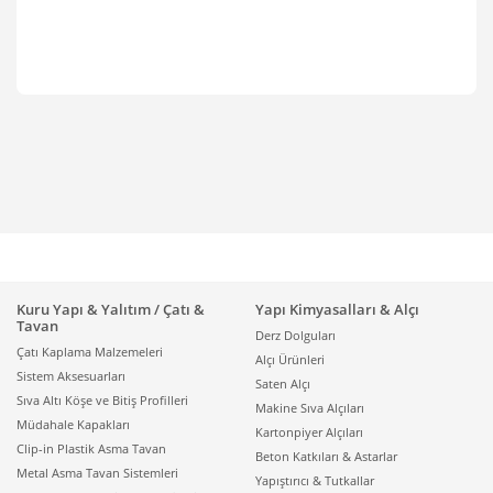
Kuru Yapı & Yalıtım / Çatı &
Yapı Kimyasalları & Alçı
Tavan
Derz Dolguları
Çatı Kaplama Malzemeleri
Alçı Ürünleri
Sistem Aksesuarları
Saten Alçı
Sıva Altı Köşe ve Bitiş Profilleri
Makine Sıva Alçıları
Müdahale Kapakları
Kartonpiyer Alçıları
Clip-in Plastik Asma Tavan
Beton Katkıları & Astarlar
Metal Asma Tavan Sistemleri
Yapıştırıcı & Tutkallar