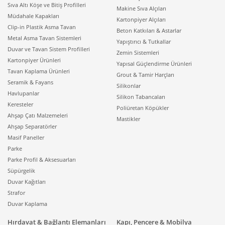
Sıva Altı Köşe ve Bitiş Profilleri
Makine Sıva Alçıları
Müdahale Kapakları
Isıtma sektöründe sunulan çeşitlilik, her kullanıcının
Kartonpiyer Alçıları
Clip-in Plastik Asma Tavan
özel şartlarına göre optimize edilmiştir. Örneğin, hızlı
Beton Katkıları & Astarlar
Metal Asma Tavan Sistemleri
bir şekilde lokal sıcaklık artışı isteyenler fanlı veya
Yapıştırıcı & Tutkallar
Duvar ve Tavan Sistem Profilleri
infrared modelleri tercih ederken, daha kalıcı ve
Zemin Sistemleri
Kartonpiyer Ürünleri
homojen bir ısı dağılımı hedefleyenler panel tipi
Yapısal Güçlendirme Ürünleri
Tavan Kaplama Ürünleri
sistemlere yönelmektedir. Bu geniş ürün ekosistemini
Grout & Tamir Harçları
Seramik & Fayans
temsil eden
isiticilar
grubu, taşınabilir ünitelerden
Silikonlar
Havlupanlar
sabit montajlı cihazlara kadar pek çok alternatifi bir
Silikon Tabancaları
Keresteler
arada sunar. Merkezi sistemlerin temelini oluşturan
Poliüretan Köpükler
Ahşap Çatı Malzemeleri
kombiler
gibi cihazlar tüm evi ısıtmak için
Mastikler
Ahşap Separatörler
tasarlanmışken, elektrikli modeller bölgesel konforun
Masif Paneller
anahtarıdır. Özellikle mevsim geçişlerinde, merkezi
Parke
sistemin henüz devreye alınmadığı günlerde elektrikli
Parke Profil & Aksesuarları
sistemlerin sunduğu anlık ısınma imkanı, kullanıcılar
Süpürgelik
için büyük bir operasyonel kolaylık ve ekonomik
Duvar Kağıtları
esneklik sağlamaktadır.
Strafor
İç Mekanlarda Elektrikli
Duvar Kaplama
Radyatör ve Yağlı Isıtıcı
Hırdavat & Bağlantı Elemanları
Kapı, Pencere & Mobilya