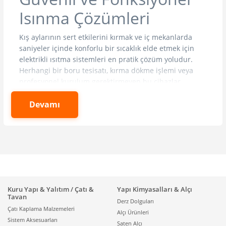
Isınma Çözümleri
Kış aylarının sert etkilerini kırmak ve iç mekanlarda
saniyeler içinde konforlu bir sıcaklık elde etmek için
elektrikli ısıtma sistemleri en pratik çözüm yoludur.
Herhangi bir boru tesisatı, kırma dökme işlemi veya
profesyonel kurulum gerektirmeyen bu cihazlar,
sadece bir prize takılarak çalışmaya hazır hale gelir.
Modern teknolojiyle donatılmış elektrikli ısıtıcılar, enerji
Devamı
verimliliği odaklı termostatları sayesinde ortam
istenilen sıcaklığa ulaştığında güç tüketimini minimize
eder. Yaşam alanlarının havasını bozmadan, sessiz ve
etkili bir performans sunan bu donanımlar, hem ana
ısıtma kaynağı olmayan yerlerde hem de merkezi
sistemlere destekleyici olarak geniş bir kullanım
alanına sahiptir. Evinizden ofisinize, kış bahçenizden
Kuru Yapı & Yalıtım / Çatı &
Yapı Kimyasalları & Alçı
endüstriyel atölyelere kadar her türlü mekanda ihtiyaç
Tavan
Derz Dolguları
duyduğunuz iklimlendirme konforuna
isitma ve
Çatı Kaplama Malzemeleri
Alçı Ürünleri
sogutma
kategorimiz üzerinden ulaşabilir, bütçenize
Sistem Aksesuarları
Saten Alçı
ve ihtiyacınıza en uygun modelleri inceleyebilirsiniz.