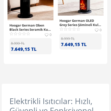
Hoogar German OLED
Grey Series Şömineli Kule
Hoogar German Oben
Tipi Seramik Isıtıcı
Black Series Seramik Kule
0
Tipi Fanlı Isıtıcı Dijital
0
Ekran Şömine Efektli
8.999
TL
Uzaktan Kumandalı
8.999
TL
7.649,15
TL
7.649,15
TL
Elektrikli Isıtıcılar: Hızlı,
Güvenli ve Fonksiyonel