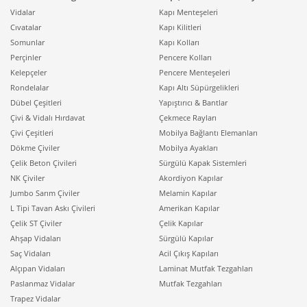
Vidalar
Avantajları
Kapı Menteşeleri
Cıvatalar
Kapı Kilitleri
Somunlar
Kapı Kolları
Elektrikli ısıtma çözümleri arasında en sağlıklı ve
Perçinler
Pencere Kolları
sürdürülebilir ısınmayı sağlayan modellerden biri,
Kelepçeler
Pencere Menteşeleri
geleneksel ısıtma mantığını teknolojiyle birleştiren
Rondelalar
Kapı Altı Süpürgelikleri
yagli radyatorler
olarak öne çıkar. Bu cihazlar,
Dübel Çeşitleri
Yapıştırıcı & Bantlar
içlerindeki özel yağın rezistans yardımıyla ısınmasıyla
Çivi & Vidalı Hırdavat
Çekmece Rayları
çalışır ve yağın yüksek ısı tutma kapasitesi sayesinde
Çivi Çeşitleri
Mobilya Bağlantı Elemanları
cihaz kapandıktan sonra bile uzun süre sıcaklık
Dökme Çiviler
Mobilya Ayakları
yaymaya devam eder. Havanın nemini kurutmayan ve
Çelik Beton Çivileri
Sürgülü Kapak Sistemleri
toz sirkülasyonu yapmayan bu radyatörler, özellikle
NK Çiviler
Akordiyon Kapılar
çocuk odaları ve yatak odaları için ideal birer
Jumbo Sarım Çiviler
Melamin Kapılar
seçenektir. Daha ince tasarımlı ve duvar tipi montaja
L Tipi Tavan Askı Çivileri
Amerikan Kapılar
uygun bir çözüm arayanlar için ise
elektrikli
Çelik ST Çiviler
Çelik Kapılar
radyatorler
mükemmel birer alternatiftir. Dijital
Ahşap Vidaları
Sürgülü Kapılar
göstergeleri ve programlanabilir zamanlayıcıları
Saç Vidaları
Acil Çıkış Kapıları
sayesinde bu cihazlar, siz mekana girmeden önce
Alçıpan Vidaları
Laminat Mutfak Tezgahları
ortamı ısıtarak akıllı bir iklimlendirme yönetimi sunar.
Paslanmaz Vidalar
Mutfak Tezgahları
Sabit su tesisatlı
radyatorler
ile benzer bir estetik
Trapez Vidalar
görünüm sunan bu elektrikli paneller, kentsel