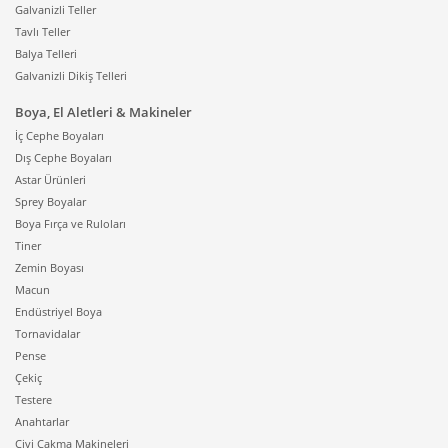
Galvanizli Teller
dönüşüm veya yenileme projelerinde tesisat
Tavlı Teller
maliyetinden tasarruf etmek isteyenlerin bir numaralı
Balya Telleri
tercihidir.
Galvanizli Dikiş Telleri
Banyo ve mutfak gibi alanlarda hem alan tasarrufu
Boya, El Aletleri & Makineler
hem de kurutma fonksiyonu arandığında
havlupanlar-
İç Cephe Boyaları
1075
modelleri devreye girer. Bu şık tasarımlar
Dış Cephe Boyaları
banyoların sadece ısınmasını sağlamakla kalmaz, aynı
Astar Ürünleri
zamanda havluların hijyenik kalmasına yardımcı olur.
Sprey Boyalar
Elektrikli havlupan seçenekleri, merkezi sistemden
Boya Fırça ve Ruloları
bağımsız olarak yaz-kış çalıştırılabildiği için yılın her
Tiner
günü banyoda konforu garanti altına alır. Tedarikçi360
Zemin Boyası
olarak sunduğumuz tüm elektrikli ısıtma ürünlerinde,
Macun
aşırı ısınma koruması, devrilme emniyeti ve çocuk kilidi
Endüstriyel Boya
gibi güvenlik donanımları standart olarak yer
Tornavidalar
almaktadır. Bu sayede, cihazlarınızı gece boyunca veya
Pense
çocukların bulunduğu ortamlarda gönül rahatlığıyla
Çekiç
kullanabilirsiniz. Kaliteli bir elektrikli ısıtıcı yatırımı,
Testere
sadece bugün ısınmanızı sağlamakla kalmaz, aynı
Anahtarlar
zamanda yüksek verimliliği sayesinde elektrik
Çivi Çakma Makineleri
faturalarınızda beklenmedik artışların önüne geçer.