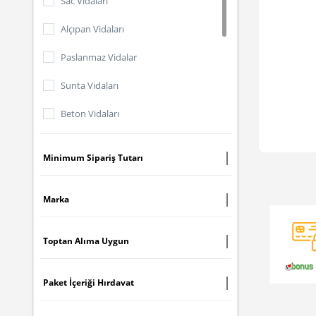
Sac Vidaları
Alçıpan Vidaları
Paslanmaz Vidalar
Sunta Vidaları
Beton Vidaları
Trapez Vidalar
Minimum Sipariş Tutarı
YHB Matkap Uç Vidalı
MDF Vidaları
Marka
YSB Matkap Uç Vidalı
Toptan Alıma Uygun
Buldeks Vidalar
Paket İçeriği Hırdavat
Matkap Uçlu Vidalar