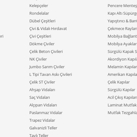
Kelepçeler
Pencere Menteşe
Rondelalar
Kapı Altı Süpürge
Dübel Çeşitleri
Yapıştırıcı & Ban
Çivi & Vidalı Hırdavat
Çekmece Raylar
ri
Çivi Çeşitleri
Mobilya Bağlant
Dökme Çiviler
Mobilya Ayaklar
Çelik Beton Çivileri
Sürgülü Kapak S
NK Çiviler
Akordiyon Kapıl
Jumbo Sarım Çiviler
Melamin Kapılar
L Tipi Tavan Askı Çivileri
Amerikan Kapıla
Çelik ST Çiviler
Çelik Kapılar
Ahşap Vidaları
Sürgülü Kapılar
Saç Vidaları
Acil Çıkış Kapılar
Alçıpan Vidaları
Laminat Mutfak 
Paslanmaz Vidalar
Mutfak Tezgahla
Trapez Vidalar
Galvanizli Teller
Tavlı Teller