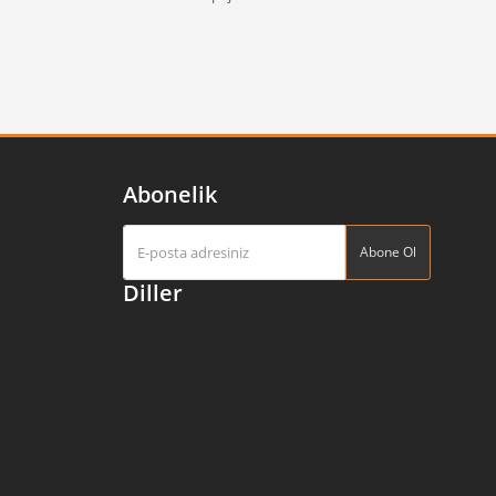
Abonelik
Abone Ol
Diller