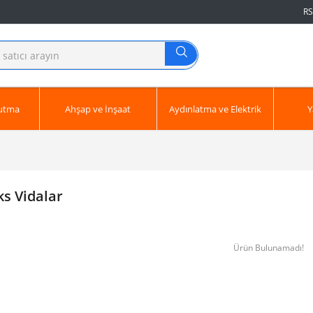
RS
ğutma
Ahşap ve İnşaat
Aydınlatma ve Elektrik
Y
s Vidalar
Ürün Bulunamadı!