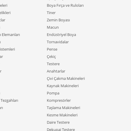
leri
Boya Fırça ve Ruloları
likleri
Tiner
tlar
Zemin Boyası
ı
Macun
ı Elemanları
Endüstriyel Boya
ı
Tornavidalar
istemleri
Pense
ar
Çekiç
Testere
r
Anahtarlar
Çivi Çakma Makineleri
Kaynak Makineleri
ı
Pompa
Tezgahları
Kompresörler
rı
Taşlama Makineleri
Kesme Makineleri
Daire Testere
Dekupaj Testere