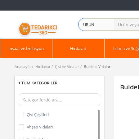
ÜRÜN
İnşaat ve İzolasyon
Hırdavat
Isıtma ve So
Anasayfa
Hırdavat
Çivi ve Vidalar
Buldeks Vidalar
TÜM KATEGORILER
Buldek
Çivi Çeşitleri
Ahşap Vidaları