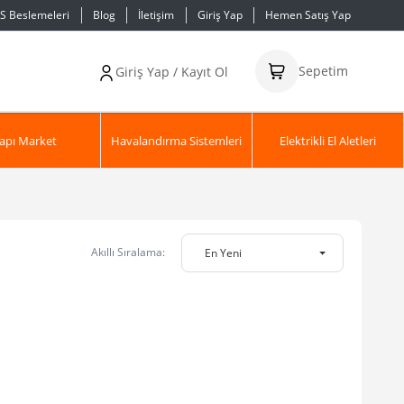
S Beslemeleri
Blog
İletişim
Giriş Yap
Hemen Satış Yap
Sepetim
Giriş Yap / Kayıt Ol
apı Market
Havalandırma Sistemleri
Elektrikli El Aletleri
Akıllı Sıralama:
En Yeni