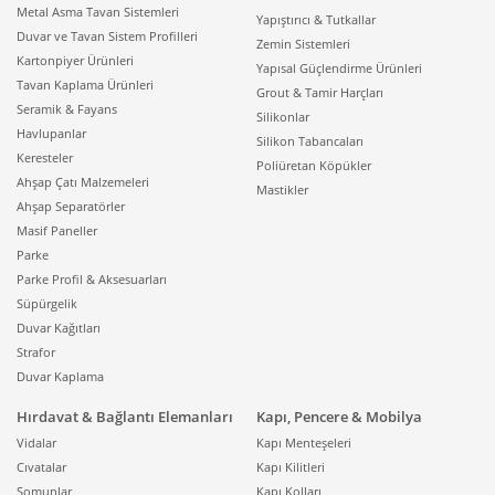
Metal Asma Tavan Sistemleri
Yapıştırıcı & Tutkallar
Duvar ve Tavan Sistem Profilleri
Zemin Sistemleri
Kartonpiyer Ürünleri
Yapısal Güçlendirme Ürünleri
Tavan Kaplama Ürünleri
Grout & Tamir Harçları
Seramik & Fayans
Silikonlar
Havlupanlar
Silikon Tabancaları
Keresteler
Poliüretan Köpükler
Ahşap Çatı Malzemeleri
Mastikler
Ahşap Separatörler
Masif Paneller
Parke
Parke Profil & Aksesuarları
Süpürgelik
Duvar Kağıtları
Strafor
Duvar Kaplama
Hırdavat & Bağlantı Elemanları
Kapı, Pencere & Mobilya
Vidalar
Kapı Menteşeleri
Cıvatalar
Kapı Kilitleri
Somunlar
Kapı Kolları