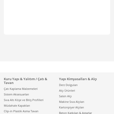
Kuru Yapı & Yalıtım / Çatı &
Yapı Kimyasalları & Alçı
Tavan
Derz Dolguları
Çatı Kaplama Malzemeleri
Alçı Ürünleri
Sistem Aksesuarları
Saten Alçı
Sıva Altı Köşe ve Bitiş Profilleri
Makine Sıva Alçıları
Müdahale Kapakları
Kartonpiyer Alçıları
Clip-in Plastik Asma Tavan
Beton Katkıları & Astarlar