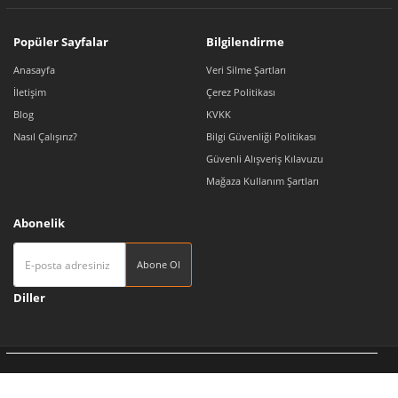
Popüler Sayfalar
Bilgilendirme
Anasayfa
Veri Silme Şartları
İletişim
Çerez Politikası
Blog
KVKK
Nasıl Çalışırız?
Bilgi Güvenliği Politikası
Güvenli Alışveriş Kılavuzu
Mağaza Kullanım Şartları
Abonelik
Abone Ol
Diller
Tedarikçi 360 | Türkiye'nin Pazaryeri