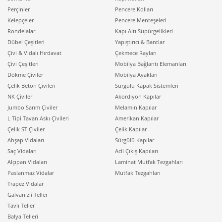
Perçinler
Pencere Kolları
Kelepçeler
Pencere Menteşeleri
Rondelalar
Kapı Altı Süpürgelikleri
Dübel Çeşitleri
Yapıştırıcı & Bantlar
Çivi & Vidalı Hırdavat
Çekmece Rayları
Çivi Çeşitleri
Mobilya Bağlantı Elemanları
Dökme Çiviler
Mobilya Ayakları
Çelik Beton Çivileri
Sürgülü Kapak Sistemleri
NK Çiviler
Akordiyon Kapılar
Jumbo Sarım Çiviler
Melamin Kapılar
L Tipi Tavan Askı Çivileri
Amerikan Kapılar
Çelik ST Çiviler
Çelik Kapılar
Ahşap Vidaları
Sürgülü Kapılar
Saç Vidaları
Acil Çıkış Kapıları
Alçıpan Vidaları
Laminat Mutfak Tezgahları
Paslanmaz Vidalar
Mutfak Tezgahları
Trapez Vidalar
Galvanizli Teller
Tavlı Teller
Balya Telleri