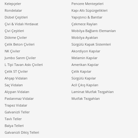
Kelepçeler
Pencere Menteşeleri
Rondelalar
Kapı Altı Süpürgelikleri
Dübel Çeşitleri
Yapıştırıcı & Bantlar
Çivi & Vidalı Hırdavat
Çekmece Rayları
Çivi Çeşitleri
Mobilya Bağlantı Elemanları
Dökme Çiviler
Mobilya Ayakları
Çelik Beton Çivileri
Sürgülü Kapak Sistemleri
NK Çiviler
Akordiyon Kapılar
Jumbo Sarım Çiviler
Melamin Kapılar
L Tipi Tavan Askı Çivileri
Amerikan Kapılar
Çelik ST Çiviler
Çelik Kapılar
Ahşap Vidaları
Sürgülü Kapılar
Saç Vidaları
Acil Çıkış Kapıları
Alçıpan Vidaları
Laminat Mutfak Tezgahları
Paslanmaz Vidalar
Mutfak Tezgahları
Trapez Vidalar
Galvanizli Teller
Tavlı Teller
Balya Telleri
Galvanizli Dikiş Telleri