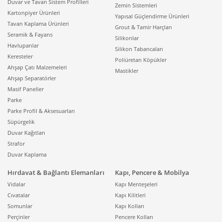
Duvar ve Tavan Sistem Profilleri
Zemin Sistemleri
Kartonpiyer Ürünleri
Yapısal Güçlendirme Ürünleri
Tavan Kaplama Ürünleri
Grout & Tamir Harçları
Seramik & Fayans
Silikonlar
Havlupanlar
Silikon Tabancaları
Keresteler
Poliüretan Köpükler
Ahşap Çatı Malzemeleri
Mastikler
Ahşap Separatörler
Masif Paneller
Parke
Parke Profil & Aksesuarları
Süpürgelik
Duvar Kağıtları
Strafor
Duvar Kaplama
Hırdavat & Bağlantı Elemanları
Kapı, Pencere & Mobilya
Vidalar
Kapı Menteşeleri
Cıvatalar
Kapı Kilitleri
Somunlar
Kapı Kolları
Perçinler
Pencere Kolları