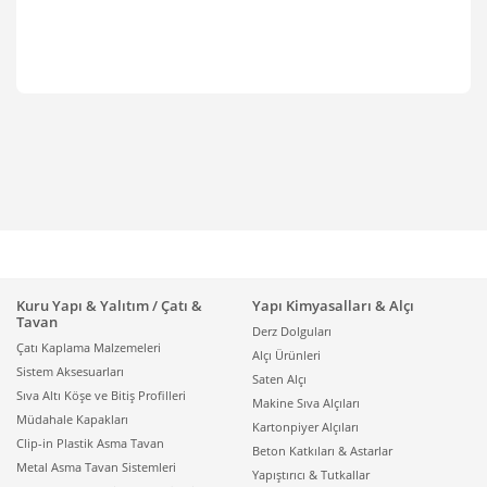
Kuru Yapı & Yalıtım / Çatı &
Yapı Kimyasalları & Alçı
Tavan
Derz Dolguları
Çatı Kaplama Malzemeleri
Alçı Ürünleri
Sistem Aksesuarları
Saten Alçı
Sıva Altı Köşe ve Bitiş Profilleri
Makine Sıva Alçıları
Müdahale Kapakları
Kartonpiyer Alçıları
Clip-in Plastik Asma Tavan
Beton Katkıları & Astarlar
Metal Asma Tavan Sistemleri
Yapıştırıcı & Tutkallar