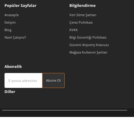
Popüler Sayfalar
Bilgilendirme
Anasayfa
Veri Silme Şartları
İletişim
Çerez Politikası
Blog
KVKK
Nasıl Çalışırız?
Bilgi Güvenliği Politikası
Güvenli Alışveriş Kılavuzu
Mağaza Kullanım Şartları
Abonelik
Abone Ol
Diller
Tedarikçi 360 | Türkiye'nin Pazaryeri