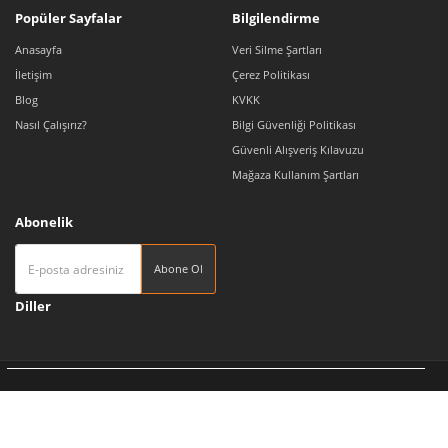
Popüler Sayfalar
Bilgilendirme
Anasayfa
Veri Silme Şartları
İletişim
Çerez Politikası
Blog
KVKK
Nasıl Çalışırız?
Bilgi Güvenliği Politikası
Güvenli Alışveriş Kılavuzu
Mağaza Kullanım Şartları
Abonelik
Abone Ol
Diller
Tedarikçi 360 | Türkiye'nin Pazaryeri