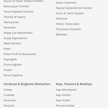
Duvar ve Tavan Sistem Profilleri
Zemin Sistemleri
Kartonpiyer Ürünleri
Yapısal Güçlendirme Ürünleri
Tavan Kaplama Ürünleri
Grout & Tamir Harçları
Seramik & Fayans
Silikonlar
Havlupanlar
Silikon Tabancaları
Keresteler
Poliüretan Köpükler
Ahşap Çatı Malzemeleri
Mastikler
Ahşap Separatörler
Masif Paneller
Parke
Parke Profil & Aksesuarları
Süpürgelik
Duvar Kağıtları
Strafor
Duvar Kaplama
Hırdavat & Bağlantı Elemanları
Kapı, Pencere & Mobilya
Vidalar
Kapı Menteşeleri
Cıvatalar
Kapı Kilitleri
Somunlar
Kapı Kolları
Perçinler
Pencere Kolları