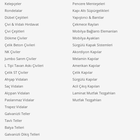
Kelepçeler
Pencere Menteşeleri
Rondelalar
Kapı Altı Süpürgelikleri
Dübel Çeşitleri
Yapıştırıcı & Bantlar
Çivi & Vidalı Hırdavat
Çekmece Rayları
Çivi Çeşitleri
Mobilya Bağlantı Elemanları
Dökme Çiviler
Mobilya Ayakları
Çelik Beton Çivileri
Sürgülü Kapak Sistemleri
NK Çiviler
Akordiyon Kapılar
Jumbo Sarım Çiviler
Melamin Kapılar
L Tipi Tavan Askı Çivileri
Amerikan Kapılar
Çelik ST Çiviler
Çelik Kapılar
Ahşap Vidaları
Sürgülü Kapılar
Saç Vidaları
Acil Çıkış Kapıları
Alçıpan Vidaları
Laminat Mutfak Tezgahları
Paslanmaz Vidalar
Mutfak Tezgahları
Trapez Vidalar
Galvanizli Teller
Tavlı Teller
Balya Telleri
Galvanizli Dikiş Telleri