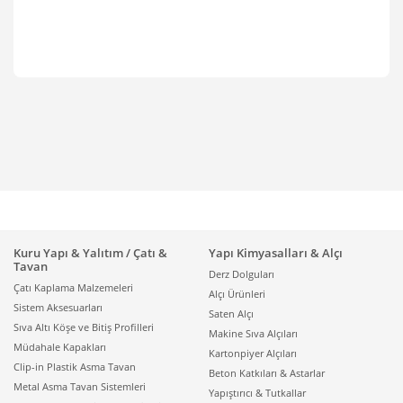
Kuru Yapı & Yalıtım / Çatı &
Yapı Kimyasalları & Alçı
Tavan
Derz Dolguları
Çatı Kaplama Malzemeleri
Alçı Ürünleri
Sistem Aksesuarları
Saten Alçı
Sıva Altı Köşe ve Bitiş Profilleri
Makine Sıva Alçıları
Müdahale Kapakları
Kartonpiyer Alçıları
Clip-in Plastik Asma Tavan
Beton Katkıları & Astarlar
Metal Asma Tavan Sistemleri
Yapıştırıcı & Tutkallar