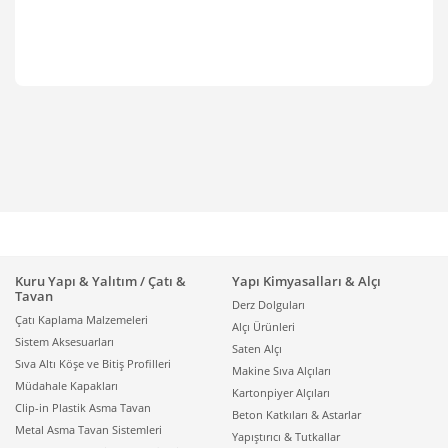
Kuru Yapı & Yalıtım / Çatı &
Yapı Kimyasalları & Alçı
Tavan
Derz Dolguları
Çatı Kaplama Malzemeleri
Alçı Ürünleri
Sistem Aksesuarları
Saten Alçı
Sıva Altı Köşe ve Bitiş Profilleri
Makine Sıva Alçıları
Müdahale Kapakları
Kartonpiyer Alçıları
Clip-in Plastik Asma Tavan
Beton Katkıları & Astarlar
Metal Asma Tavan Sistemleri
Yapıştırıcı & Tutkallar