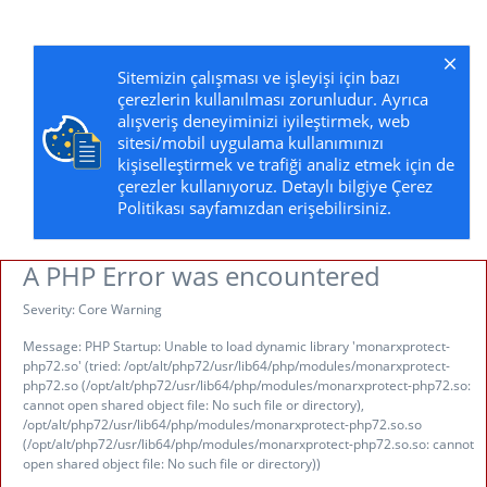
Sitemizin çalışması ve işleyişi için bazı
çerezlerin kullanılması zorunludur. Ayrıca
alışveriş deneyiminizi iyileştirmek, web
sitesi/mobil uygulama kullanımınızı
kişiselleştirmek ve trafiği analiz etmek için de
çerezler kullanıyoruz. Detaylı bilgiye Çerez
Politikası sayfamızdan erişebilirsiniz.
A PHP Error was encountered
Severity: Core Warning
Message: PHP Startup: Unable to load dynamic library 'monarxprotect-
php72.so' (tried: /opt/alt/php72/usr/lib64/php/modules/monarxprotect-
php72.so (/opt/alt/php72/usr/lib64/php/modules/monarxprotect-php72.so:
cannot open shared object file: No such file or directory),
/opt/alt/php72/usr/lib64/php/modules/monarxprotect-php72.so.so
(/opt/alt/php72/usr/lib64/php/modules/monarxprotect-php72.so.so: cannot
open shared object file: No such file or directory))