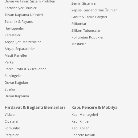
Duvar ve Tavan Sistem Profilleri
Zemin Sistemleri
Kartonpiyer Ürünleri
Yapısal Güçlendirme Ürünleri
Tavan Kaplama Ürünleri
Grout & Tamir Harçları
Seramik & Fayans
Silikonlar
Havlupanlar
Silikon Tabancaları
Keresteler
Poliüretan Köpükler
Ahşap Çatı Malzemeleri
Mastikler
Ahşap Separatörler
Masif Paneller
Parke
Parke Profil & Aksesuarları
Süpürgelik
Duvar Kağıtları
Strafor
Duvar Kaplama
Hırdavat & Bağlantı Elemanları
Kapı, Pencere & Mobilya
Vidalar
Kapı Menteşeleri
Cıvatalar
Kapı Kilitleri
Somunlar
Kapı Kolları
Perçinler
Pencere Kolları