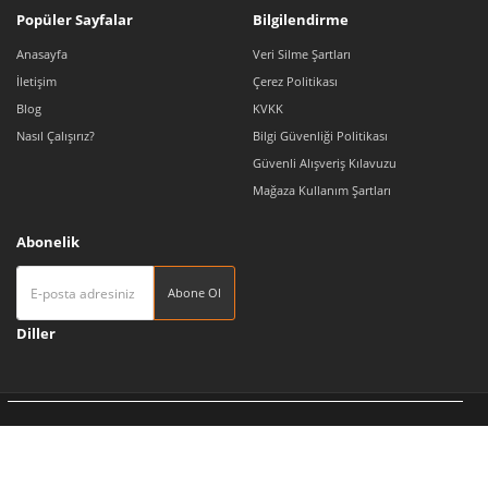
Popüler Sayfalar
Bilgilendirme
Anasayfa
Veri Silme Şartları
İletişim
Çerez Politikası
Blog
KVKK
Nasıl Çalışırız?
Bilgi Güvenliği Politikası
Güvenli Alışveriş Kılavuzu
Mağaza Kullanım Şartları
Abonelik
Abone Ol
Diller
Tedarikçi 360 | Türkiye'nin Pazaryeri