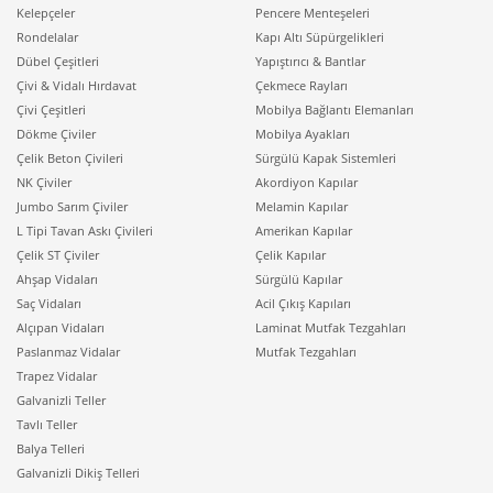
Kelepçeler
Pencere Menteşeleri
Rondelalar
Kapı Altı Süpürgelikleri
Dübel Çeşitleri
Yapıştırıcı & Bantlar
Çivi & Vidalı Hırdavat
Çekmece Rayları
Çivi Çeşitleri
Mobilya Bağlantı Elemanları
Dökme Çiviler
Mobilya Ayakları
Çelik Beton Çivileri
Sürgülü Kapak Sistemleri
NK Çiviler
Akordiyon Kapılar
Jumbo Sarım Çiviler
Melamin Kapılar
L Tipi Tavan Askı Çivileri
Amerikan Kapılar
Çelik ST Çiviler
Çelik Kapılar
Ahşap Vidaları
Sürgülü Kapılar
Saç Vidaları
Acil Çıkış Kapıları
Alçıpan Vidaları
Laminat Mutfak Tezgahları
Paslanmaz Vidalar
Mutfak Tezgahları
Trapez Vidalar
Galvanizli Teller
Tavlı Teller
Balya Telleri
Galvanizli Dikiş Telleri