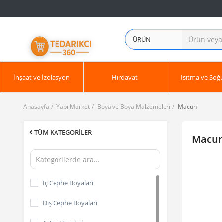
ÜRÜN
İnşaat ve İzolasyon
Hırdavat
Isıtma ve So
Anasayfa
Yapı Market
Boya ve Boya Malzemeleri
Macun
TÜM KATEGORILER
Macu
İç Cephe Boyaları
Dış Cephe Boyaları