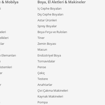
e & Mobilya
Boya, El Aletleri & Makineler
i
İç Cephe Boyaları
Dış Cephe Boyaları
Astar Ürünleri
Sprey Boyalar
leri
Boya Fırça ve Ruloları
likleri
Tiner
tlar
Zemin Boyası
ı
Macun
ı Elemanları
Endüstriyel Boya
ı
Tornavidalar
istemleri
Pense
ar
Çekiç
Testere
r
Anahtarlar
Çivi Çakma Makineleri
Kaynak Makineleri
ı
Pompa