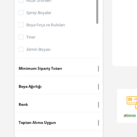
Astar Ürünleri
Sprey Boyalar
Boya Fırça ve Ruloları
Tiner
Zemin Boyası
Macun
Minimum Sipariş Tutarı
Selülozik Boya
Hobi Boyaları
Boya Ağırlığı
Endüstriyel Boya
Renk
Toptan Alıma Uygun