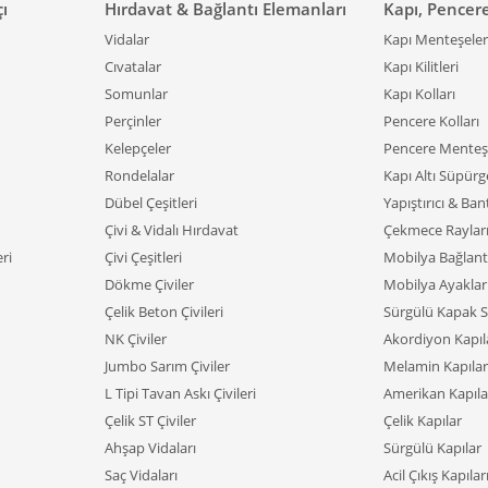
çı
Hırdavat & Bağlantı Elemanları
Kapı, Pencer
Vidalar
Kapı Menteşeler
Cıvatalar
Kapı Kilitleri
Somunlar
Kapı Kolları
Perçinler
Pencere Kolları
Kelepçeler
Pencere Menteşe
Rondelalar
Kapı Altı Süpürge
Dübel Çeşitleri
Yapıştırıcı & Ban
Çivi & Vidalı Hırdavat
Çekmece Raylar
ri
Çivi Çeşitleri
Mobilya Bağlant
Dökme Çiviler
Mobilya Ayaklar
Çelik Beton Çivileri
Sürgülü Kapak S
NK Çiviler
Akordiyon Kapıl
Jumbo Sarım Çiviler
Melamin Kapılar
L Tipi Tavan Askı Çivileri
Amerikan Kapıla
Çelik ST Çiviler
Çelik Kapılar
Ahşap Vidaları
Sürgülü Kapılar
Saç Vidaları
Acil Çıkış Kapılar