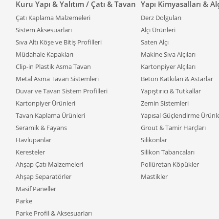
Kuru Yapı & Yalıtım / Çatı & Tavan
Yapı Kimyasalları & Al
Çatı Kaplama Malzemeleri
Derz Dolguları
Sistem Aksesuarları
Alçı Ürünleri
Sıva Altı Köşe ve Bitiş Profilleri
Saten Alçı
Müdahale Kapakları
Makine Sıva Alçıları
Clip-in Plastik Asma Tavan
Kartonpiyer Alçıları
Metal Asma Tavan Sistemleri
Beton Katkıları & Astarlar
Duvar ve Tavan Sistem Profilleri
Yapıştırıcı & Tutkallar
Kartonpiyer Ürünleri
Zemin Sistemleri
Tavan Kaplama Ürünleri
Yapısal Güçlendirme Ürünle
Seramik & Fayans
Grout & Tamir Harçları
Havlupanlar
Silikonlar
Keresteler
Silikon Tabancaları
Ahşap Çatı Malzemeleri
Poliüretan Köpükler
Ahşap Separatörler
Mastikler
Masif Paneller
Parke
Parke Profil & Aksesuarları