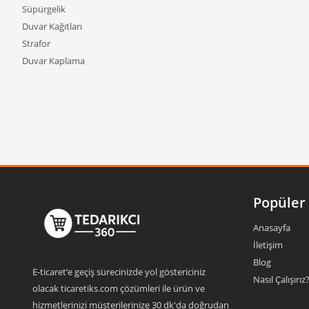
Süpürgelik
Duvar Kağıtları
Strafor
Duvar Kaplama
Popüler 
Anasayfa
İletişim
Blog
E-ticaret’e geçiş sürecinizde yol göstericiniz
Nasıl Çalışırız
olacak ticaretiks.com çözümleri ile ürün ve
hizmetlerinizi müşterilerinize 30 dk'da doğrudan