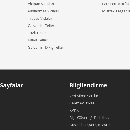
Alçıpan Vidaları
Laminat Mutfak 
Paslanmaz Vidalar
Mutfak Tezgahla
Trapez Vidalar
Galvanizli Teller
Tavlı Teller
Balya Telleri
Galvanizli Dikiş Telleri
Sayfalar
Bilgilendirme
Veri Silme Şartları
Çerez Politikası
KVKK
?
Bilgi Güvenliği Politikası
Güvenli Alışveriş Kılavuzu