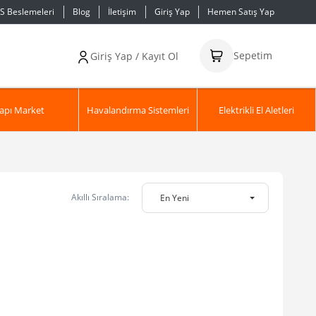
S Beslemeleri
Blog
İletişim
Giriş Yap
Hemen Satış Yap
Sepetim
Giriş Yap / Kayıt Ol
apı Market
Havalandırma Sistemleri
Elektrikli El Aletleri
Akıllı Sıralama:
En Yeni