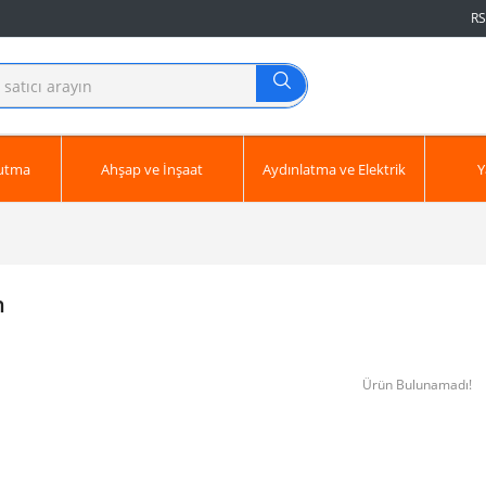
RS
ğutma
Ahşap ve İnşaat
Aydınlatma ve Elektrik
Y
n
Ürün Bulunamadı!