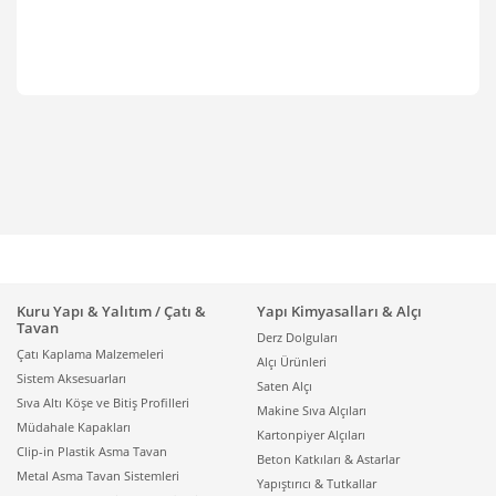
Kuru Yapı & Yalıtım / Çatı &
Yapı Kimyasalları & Alçı
Tavan
Derz Dolguları
Çatı Kaplama Malzemeleri
Alçı Ürünleri
Sistem Aksesuarları
Saten Alçı
Sıva Altı Köşe ve Bitiş Profilleri
Makine Sıva Alçıları
Müdahale Kapakları
Kartonpiyer Alçıları
Clip-in Plastik Asma Tavan
Beton Katkıları & Astarlar
Metal Asma Tavan Sistemleri
Yapıştırıcı & Tutkallar