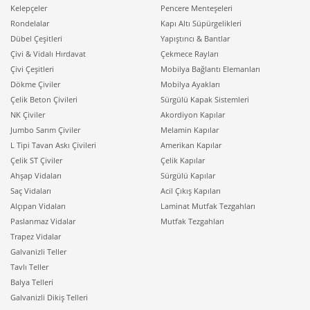
Kelepçeler
Pencere Menteşeleri
Rondelalar
Kapı Altı Süpürgelikleri
Dübel Çeşitleri
Yapıştırıcı & Bantlar
Çivi & Vidalı Hırdavat
Çekmece Rayları
Çivi Çeşitleri
Mobilya Bağlantı Elemanları
Dökme Çiviler
Mobilya Ayakları
Çelik Beton Çivileri
Sürgülü Kapak Sistemleri
NK Çiviler
Akordiyon Kapılar
Jumbo Sarım Çiviler
Melamin Kapılar
L Tipi Tavan Askı Çivileri
Amerikan Kapılar
Çelik ST Çiviler
Çelik Kapılar
Ahşap Vidaları
Sürgülü Kapılar
Saç Vidaları
Acil Çıkış Kapıları
Alçıpan Vidaları
Laminat Mutfak Tezgahları
Paslanmaz Vidalar
Mutfak Tezgahları
Trapez Vidalar
Galvanizli Teller
Tavlı Teller
Balya Telleri
Galvanizli Dikiş Telleri