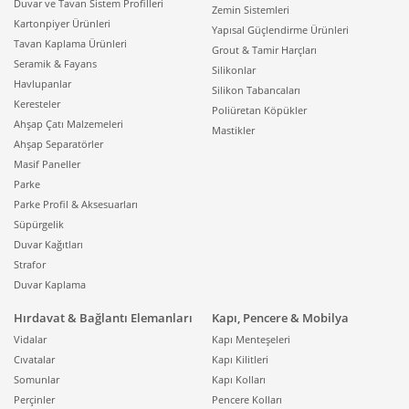
Duvar ve Tavan Sistem Profilleri
Zemin Sistemleri
Kartonpiyer Ürünleri
Yapısal Güçlendirme Ürünleri
Tavan Kaplama Ürünleri
Grout & Tamir Harçları
Seramik & Fayans
Silikonlar
Havlupanlar
Silikon Tabancaları
Keresteler
Poliüretan Köpükler
Ahşap Çatı Malzemeleri
Mastikler
Ahşap Separatörler
Masif Paneller
Parke
Parke Profil & Aksesuarları
Süpürgelik
Duvar Kağıtları
Strafor
Duvar Kaplama
Hırdavat & Bağlantı Elemanları
Kapı, Pencere & Mobilya
Vidalar
Kapı Menteşeleri
Cıvatalar
Kapı Kilitleri
Somunlar
Kapı Kolları
Perçinler
Pencere Kolları