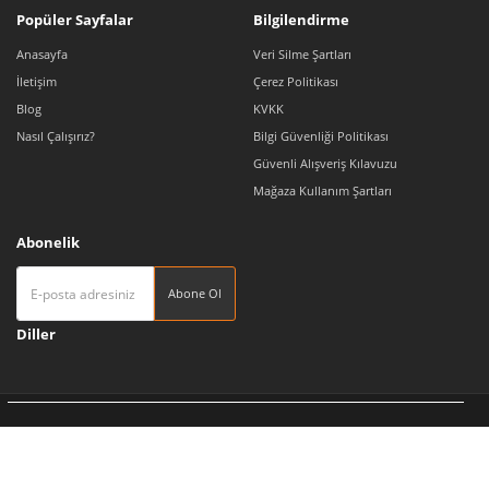
Popüler Sayfalar
Bilgilendirme
Anasayfa
Veri Silme Şartları
İletişim
Çerez Politikası
Blog
KVKK
Nasıl Çalışırız?
Bilgi Güvenliği Politikası
Güvenli Alışveriş Kılavuzu
Mağaza Kullanım Şartları
Abonelik
Abone Ol
Diller
Tedarikçi 360 | Türkiye'nin Pazaryeri