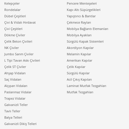
Kelepçeler
Pencere Menteşeleri
Rondelalar
Kapı Altı Süpürgelikleri
Dübel Çeşitleri
Yapıştırıcı & Bantlar
Çivi & Vidalı Hırdavat
Çekmece Rayları
Çivi Çeşitleri
Mobilya Bağlantı Elemanları
Dökme Çiviler
Mobilya Ayakları
Çelik Beton Çivileri
Sürgülü Kapak Sistemleri
NK Çiviler
Akordiyon Kapılar
Jumbo Sarım Çiviler
Melamin Kapılar
L Tipi Tavan Askı Çivileri
Amerikan Kapılar
Çelik ST Çiviler
Çelik Kapılar
Ahşap Vidaları
Sürgülü Kapılar
Saç Vidaları
Acil Çıkış Kapıları
Alçıpan Vidaları
Laminat Mutfak Tezgahları
Paslanmaz Vidalar
Mutfak Tezgahları
Trapez Vidalar
Galvanizli Teller
Tavlı Teller
Balya Telleri
Galvanizli Dikiş Telleri