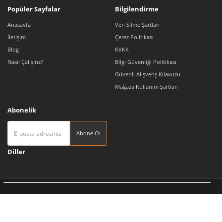
Popüler Sayfalar
Bilgilendirme
Anasayfa
Veri Silme Şartları
İletişim
Çerez Politikası
Blog
KVKK
Nasıl Çalışırız?
Bilgi Güvenliği Politikası
Güvenli Alışveriş Kılavuzu
Mağaza Kullanım Şartları
Abonelik
Abone Ol
Diller
Tedarikçi 360 | Türkiye'nin Pazaryeri