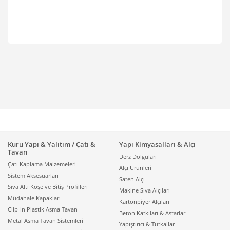
Kuru Yapı & Yalıtım / Çatı &
Yapı Kimyasalları & Alçı
Tavan
Derz Dolguları
Çatı Kaplama Malzemeleri
Alçı Ürünleri
Sistem Aksesuarları
Saten Alçı
Sıva Altı Köşe ve Bitiş Profilleri
Makine Sıva Alçıları
Müdahale Kapakları
Kartonpiyer Alçıları
Clip-in Plastik Asma Tavan
Beton Katkıları & Astarlar
Metal Asma Tavan Sistemleri
Yapıştırıcı & Tutkallar