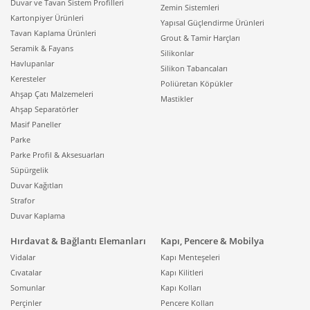
Duvar ve Tavan Sistem Profilleri
Zemin Sistemleri
Kartonpiyer Ürünleri
Yapısal Güçlendirme Ürünleri
Tavan Kaplama Ürünleri
Grout & Tamir Harçları
Seramik & Fayans
Silikonlar
Havlupanlar
Silikon Tabancaları
Keresteler
Poliüretan Köpükler
Ahşap Çatı Malzemeleri
Mastikler
Ahşap Separatörler
Masif Paneller
Parke
Parke Profil & Aksesuarları
Süpürgelik
Duvar Kağıtları
Strafor
Duvar Kaplama
Hırdavat & Bağlantı Elemanları
Kapı, Pencere & Mobilya
Vidalar
Kapı Menteşeleri
Cıvatalar
Kapı Kilitleri
Somunlar
Kapı Kolları
Perçinler
Pencere Kolları