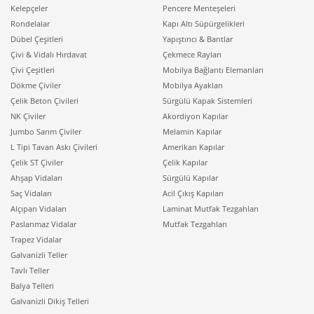
Kelepçeler
Pencere Menteşeleri
Rondelalar
Kapı Altı Süpürgelikleri
Dübel Çeşitleri
Yapıştırıcı & Bantlar
Çivi & Vidalı Hırdavat
Çekmece Rayları
Çivi Çeşitleri
Mobilya Bağlantı Elemanları
Dökme Çiviler
Mobilya Ayakları
Çelik Beton Çivileri
Sürgülü Kapak Sistemleri
NK Çiviler
Akordiyon Kapılar
Jumbo Sarım Çiviler
Melamin Kapılar
L Tipi Tavan Askı Çivileri
Amerikan Kapılar
Çelik ST Çiviler
Çelik Kapılar
Ahşap Vidaları
Sürgülü Kapılar
Saç Vidaları
Acil Çıkış Kapıları
Alçıpan Vidaları
Laminat Mutfak Tezgahları
Paslanmaz Vidalar
Mutfak Tezgahları
Trapez Vidalar
Galvanizli Teller
Tavlı Teller
Balya Telleri
Galvanizli Dikiş Telleri