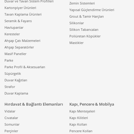
Duvar ve Tavan Sistem Profilleri
Zemin Sistemleri
Kartonpiyer Ürünleri
Yapısal Güçlendirme Ürünleri
Tavan Kaplama Ürünleri
Grout & Tamir Harçları
Seramik & Fayans
Silikonlar
Havlupanlar
Silikon Tabancaları
Keresteler
Poliüretan Köpükler
Ahşap Çatı Malzemeleri
Mastikler
Ahşap Separatörler
Masif Paneller
Parke
Parke Profil & Aksesuarları
Süpürgelik
Duvar Kağıtları
Strafor
Duvar Kaplama
Hırdavat & Bağlantı Elemanları
Kapı, Pencere & Mobilya
Vidalar
Kapı Menteşeleri
Cıvatalar
Kapı Kilitleri
Somunlar
Kapı Kolları
Perçinler
Pencere Kolları