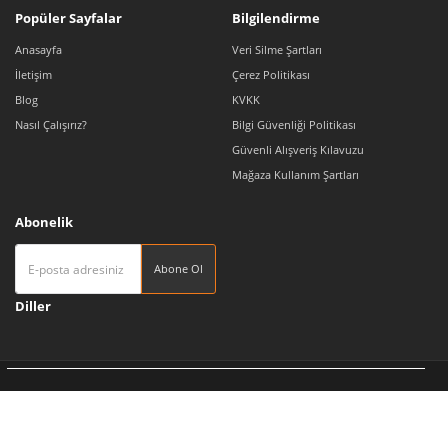
Popüler Sayfalar
Bilgilendirme
Anasayfa
Veri Silme Şartları
İletişim
Çerez Politikası
Blog
KVKK
Nasıl Çalışırız?
Bilgi Güvenliği Politikası
Güvenli Alışveriş Kılavuzu
Mağaza Kullanım Şartları
Abonelik
Abone Ol
Diller
Tedarikçi 360 | Türkiye'nin Pazaryeri