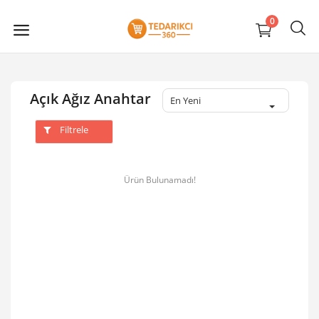
0
Açık Ağız Anahtar
En Yeni
Filtrele
Ürün Bulunamadı!