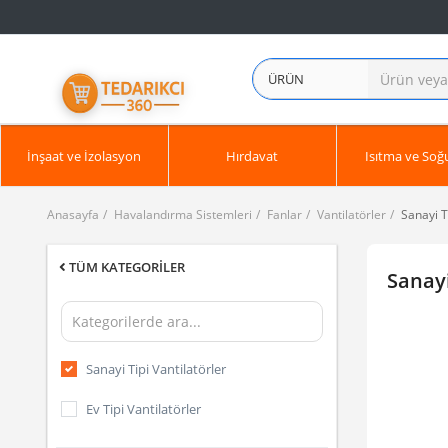
ÜRÜN
İnşaat ve İzolasyon
Hırdavat
Isıtma ve So
Anasayfa
Havalandırma Sistemleri
Fanlar
Vantilatörler
Sanayi T
TÜM KATEGORILER
Sanayi
Sanayi Tipi Vantilatörler
Ev Tipi Vantilatörler