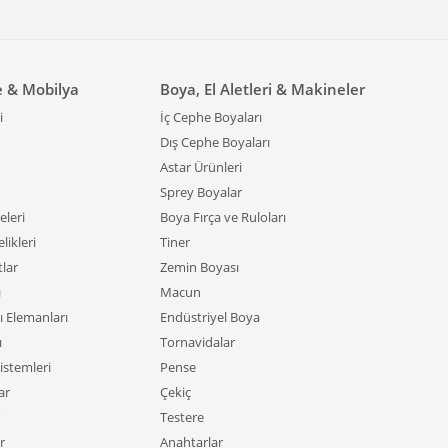
e & Mobilya
Boya, El Aletleri & Makineler
i
İç Cephe Boyaları
Dış Cephe Boyaları
Astar Ürünleri
Sprey Boyalar
leri
Boya Fırça ve Ruloları
likleri
Tiner
tlar
Zemin Boyası
ı
Macun
ı Elemanları
Endüstriyel Boya
ı
Tornavidalar
istemleri
Pense
ar
Çekiç
Testere
r
Anahtarlar