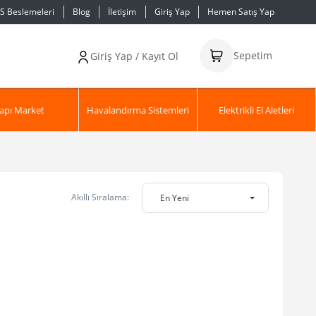
S Beslemeleri
Blog
İletişim
Giriş Yap
Hemen Satış Yap
Sepetim
Giriş Yap / Kayıt Ol
apı Market
Havalandırma Sistemleri
Elektrikli El Aletleri
Akıllı Sıralama:
En Yeni