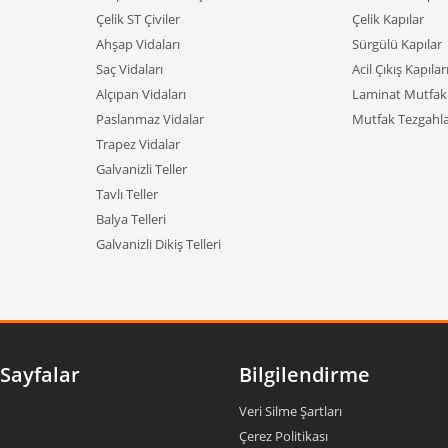
Çelik ST Çiviler
Çelik Kapılar
Ahşap Vidaları
Sürgülü Kapılar
Saç Vidaları
Acil Çıkış Kapılar
Alçıpan Vidaları
Laminat Mutfak 
Paslanmaz Vidalar
Mutfak Tezgahla
Trapez Vidalar
Galvanizli Teller
Tavlı Teller
Balya Telleri
Galvanizli Dikiş Telleri
Sayfalar
Bilgilendirme
Veri Silme Şartları
Çerez Politikası