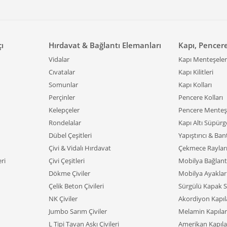
çı
Hırdavat & Bağlantı Elemanları
Kapı, Pencer
Vidalar
Kapı Menteşeler
Cıvatalar
Kapı Kilitleri
Somunlar
Kapı Kolları
Perçinler
Pencere Kolları
Kelepçeler
Pencere Menteşe
Rondelalar
Kapı Altı Süpürge
Dübel Çeşitleri
Yapıştırıcı & Ban
Çivi & Vidalı Hırdavat
Çekmece Raylar
ri
Çivi Çeşitleri
Mobilya Bağlant
Dökme Çiviler
Mobilya Ayaklar
Çelik Beton Çivileri
Sürgülü Kapak S
NK Çiviler
Akordiyon Kapıl
Jumbo Sarım Çiviler
Melamin Kapılar
L Tipi Tavan Askı Çivileri
Amerikan Kapıla