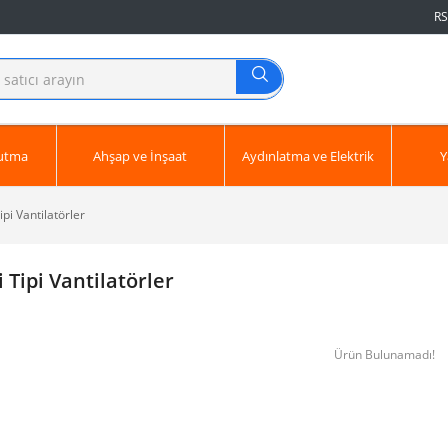
RS
ğutma
Ahşap ve İnşaat
Aydınlatma ve Elektrik
Y
ipi Vantilatörler
 Tipi Vantilatörler
Ürün Bulunamadı!