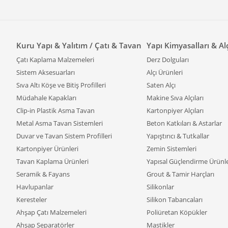
Kuru Yapı & Yalıtım / Çatı & Tavan
Yapı Kimyasalları & Al
Çatı Kaplama Malzemeleri
Derz Dolguları
Sistem Aksesuarları
Alçı Ürünleri
Sıva Altı Köşe ve Bitiş Profilleri
Saten Alçı
Müdahale Kapakları
Makine Sıva Alçıları
Clip-in Plastik Asma Tavan
Kartonpiyer Alçıları
Metal Asma Tavan Sistemleri
Beton Katkıları & Astarlar
Duvar ve Tavan Sistem Profilleri
Yapıştırıcı & Tutkallar
Kartonpiyer Ürünleri
Zemin Sistemleri
Tavan Kaplama Ürünleri
Yapısal Güçlendirme Ürünle
Seramik & Fayans
Grout & Tamir Harçları
Havlupanlar
Silikonlar
Keresteler
Silikon Tabancaları
Ahşap Çatı Malzemeleri
Poliüretan Köpükler
Ahşap Separatörler
Mastikler