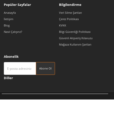
Popüler Sayfalar
Bilgilendirme
Anasayfa
Veri Silme Şartları
İletişim
Çerez Politikası
Blog
KVKK
Nasıl Çalışırız?
Bilgi Güvenliği Politikası
Güvenli Alışveriş Kılavuzu
Mağaza Kullanım Şartları
Abonelik
Abone Ol
Diller
Tedarikçi 360 | Türkiye'nin Pazaryeri