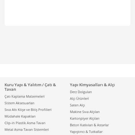
Kuru Yapı & Yalıtım / Çatı &
Yapı Kimyasalları & Alçı
Tavan
Derz Dolguları
Çatı Kaplama Malzemeleri
Alçı Ürünleri
Sistem Aksesuarları
Saten Alçı
Sıva Altı Köşe ve Bitiş Profilleri
Makine Sıva Alçıları
Müdahale Kapakları
Kartonpiyer Alçıları
Clip-in Plastik Asma Tavan
Beton Katkıları & Astarlar
Metal Asma Tavan Sistemleri
Yapıştırıcı & Tutkallar