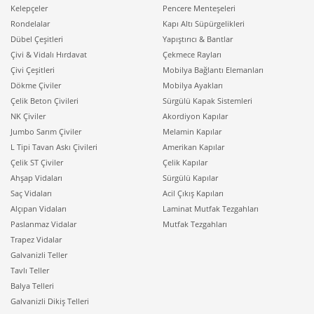
Kelepçeler
Pencere Menteşeleri
Rondelalar
Kapı Altı Süpürgelikleri
Dübel Çeşitleri
Yapıştırıcı & Bantlar
Çivi & Vidalı Hırdavat
Çekmece Rayları
Çivi Çeşitleri
Mobilya Bağlantı Elemanları
Dökme Çiviler
Mobilya Ayakları
Çelik Beton Çivileri
Sürgülü Kapak Sistemleri
NK Çiviler
Akordiyon Kapılar
Jumbo Sarım Çiviler
Melamin Kapılar
L Tipi Tavan Askı Çivileri
Amerikan Kapılar
Çelik ST Çiviler
Çelik Kapılar
Ahşap Vidaları
Sürgülü Kapılar
Saç Vidaları
Acil Çıkış Kapıları
Alçıpan Vidaları
Laminat Mutfak Tezgahları
Paslanmaz Vidalar
Mutfak Tezgahları
Trapez Vidalar
Galvanizli Teller
Tavlı Teller
Balya Telleri
Galvanizli Dikiş Telleri