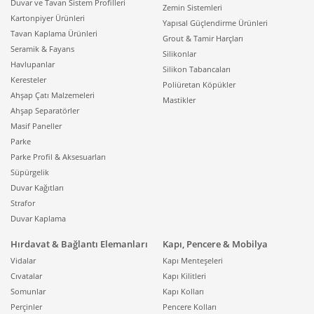
Duvar ve Tavan Sistem Profilleri
Zemin Sistemleri
Kartonpiyer Ürünleri
Yapısal Güçlendirme Ürünleri
Tavan Kaplama Ürünleri
Grout & Tamir Harçları
Seramik & Fayans
Silikonlar
Havlupanlar
Silikon Tabancaları
Keresteler
Poliüretan Köpükler
Ahşap Çatı Malzemeleri
Mastikler
Ahşap Separatörler
Masif Paneller
Parke
Parke Profil & Aksesuarları
Süpürgelik
Duvar Kağıtları
Strafor
Duvar Kaplama
Hırdavat & Bağlantı Elemanları
Kapı, Pencere & Mobilya
Vidalar
Kapı Menteşeleri
Cıvatalar
Kapı Kilitleri
Somunlar
Kapı Kolları
Perçinler
Pencere Kolları