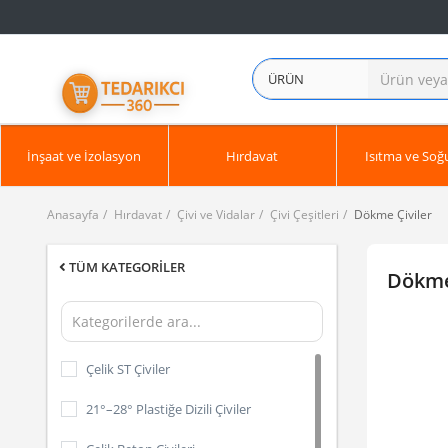
ÜRÜN
İnşaat ve İzolasyon
Hırdavat
Isıtma ve So
Anasayfa
Hırdavat
Çivi ve Vidalar
Çivi Çeşitleri
Dökme Çiviler
TÜM KATEGORILER
Dökme
Çelik ST Çiviler
21°–28° Plastiğe Dizili Çiviler