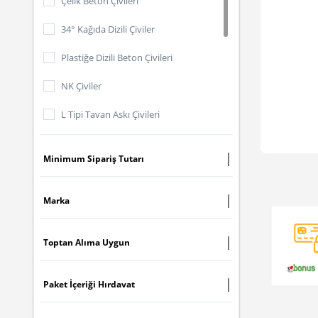
Çelik Beton Çivileri
34° Kağıda Dizili Çiviler
Plastiğe Dizili Beton Çivileri
NK Çiviler
L Tipi Tavan Askı Çivileri
Lambri Beton Çivileri
Minimum Sipariş Tutarı
Brad Çiviler
Dökme Çiviler
Marka
Dökme Spike Çiviler
Toptan Alıma Uygun
Dökme EPAL Çiviler
Paket İçeriği Hırdavat
Jumbo Sarım Çiviler