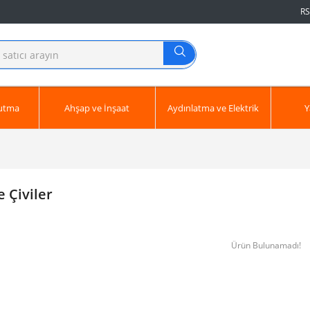
RS
ğutma
Ahşap ve İnşaat
Aydınlatma ve Elektrik
Y
 Çiviler
Ürün Bulunamadı!