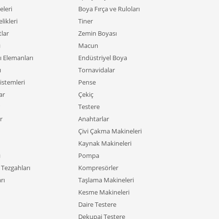
leri
Boya Fırça ve Ruloları
likleri
Tiner
tlar
Zemin Boyası
ı
Macun
ı Elemanları
Endüstriyel Boya
ı
Tornavidalar
istemleri
Pense
ar
Çekiç
Testere
r
Anahtarlar
Çivi Çakma Makineleri
Kaynak Makineleri
ı
Pompa
Tezgahları
Kompresörler
rı
Taşlama Makineleri
Kesme Makineleri
Daire Testere
Dekupaj Testere