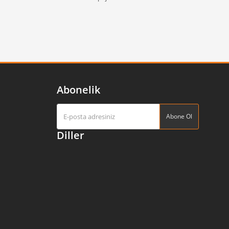
Abonelik
Abone Ol
Diller