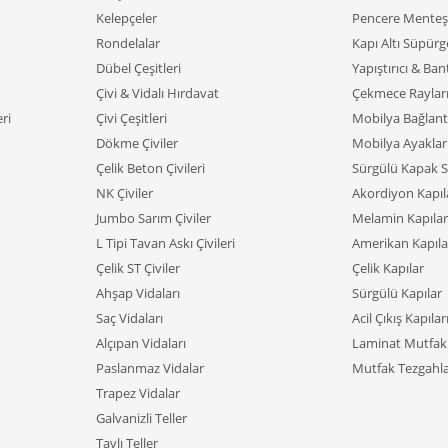
Kelepçeler
Pencere Menteşe
Rondelalar
Kapı Altı Süpürge
Dübel Çeşitleri
Yapıştırıcı & Ban
Çivi & Vidalı Hırdavat
Çekmece Raylar
ri
Çivi Çeşitleri
Mobilya Bağlant
Dökme Çiviler
Mobilya Ayaklar
Çelik Beton Çivileri
Sürgülü Kapak S
NK Çiviler
Akordiyon Kapıl
Jumbo Sarım Çiviler
Melamin Kapılar
L Tipi Tavan Askı Çivileri
Amerikan Kapıla
Çelik ST Çiviler
Çelik Kapılar
Ahşap Vidaları
Sürgülü Kapılar
Saç Vidaları
Acil Çıkış Kapılar
Alçıpan Vidaları
Laminat Mutfak 
Paslanmaz Vidalar
Mutfak Tezgahla
Trapez Vidalar
Galvanizli Teller
Tavlı Teller