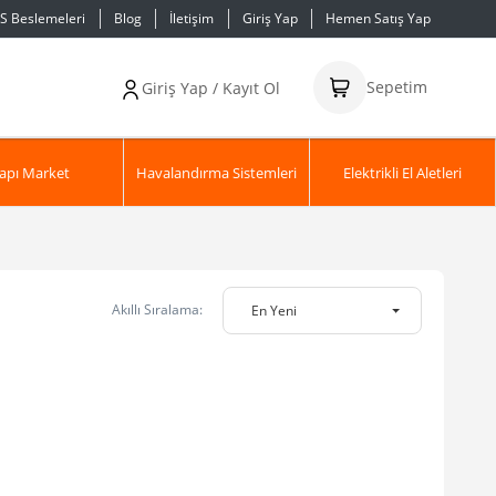
S Beslemeleri
Blog
İletişim
Giriş Yap
Hemen Satış Yap
Sepetim
Giriş Yap / Kayıt Ol
apı Market
Havalandırma Sistemleri
Elektrikli El Aletleri
Akıllı Sıralama:
En Yeni