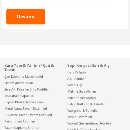
hassasiyeti, çalışma prensibi ve dayanıklılığı, elde
edilen verinin doğruluğunu doğrudan etkiler.
Tedarikçi360 olarak; profesyonel kullanıma uygun,
Devamı
farklı sektörlerin ihtiyaçlarına göre seçilmiş
termometre modellerini
aynı kategori altında
sunuyoruz. Bu sayfada hem günlük kullanıma uygun
dijital termometreleri hem de yüksek hassasiyet
gerektiren endüstriyel çözümleri bir arada
bulabilirsiniz.
Termometre Nedir, Ne
Kuru Yapı & Yalıtım / Çatı &
Yapı Kimyasalları & Alçı
Tavan
Derz Dolguları
İçin Kullanılır?
Çatı Kaplama Malzemeleri
Alçı Ürünleri
Sistem Aksesuarları
Saten Alçı
Sıva Altı Köşe ve Bitiş Profilleri
Termometre, sıcaklık değerini tespit etmek için
Makine Sıva Alçıları
Müdahale Kapakları
kullanılan temaslı veya temassız ölçüm cihazıdır.
Kartonpiyer Alçıları
Clip-in Plastik Asma Tavan
Modern sıcaklık ölçerler; gelişmiş sensör teknolojileri,
Beton Katkıları & Astarlar
Metal Asma Tavan Sistemleri
dijital ekranları, kısa tepki süreleri ve yüksek doğruluk
Yapıştırıcı & Tutkallar
Duvar ve Tavan Sistem Profilleri
oranları ile geleneksel yöntemlere göre çok daha
Zemin Sistemleri
Kartonpiyer Ürünleri
güvenilir sonuçlar sunar.
Yapısal Güçlendirme Ürünleri
Tavan Kaplama Ürünleri
Grout & Tamir Harçları