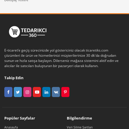
sıkça tercih edilir.
Termometre Seçerken
Nelere Dikkat
Edilmelidir?
E-ticaret’e geçiş sürecinizde yol göstericiniz olacak ticaretiks.com
Yoğun rekabetin olduğu bu kategoride doğru
çözümleri ile ürün ve hizmetlerinizi müşterilerinize 30 dk'da doğrudan
termometreyi seçmek; hem ölçüm doğruluğu hem de iş
sunun ve hızla satışa başlayın. Dilerseniz mağaza sistemini aktif edin ve
süreçlerinin verimliliği açısından büyük önem taşır.
alıcılar ile satıcıları buluşturan bir pazaryeri olarak kullanın.
Termometre satın alırken şu kriterler mutlaka göz
önünde bulundurulmalıdır:
Takip Edin
Ölçüm aralığı:
Cihazın sıcaklık aralığı,
uygulamanızın minimum ve maksimum
değerlerini kapsamalıdır.
Doğruluk ve tolerans:
0,1 °C gibi düşük toleranslı
cihazlar, hassas işlemler için tercih edilir.
Popüler Sayfalar
Bilgilendirme
Tepki süresi:
Gıda üretimi ve endüstride hızlı
ölçüm zaman kazandırır ve hata payını düşürür.
Anasayfa
Veri Silme Şartları