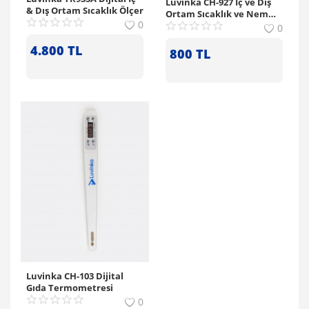
Luvinka CH-927 İç ve Dış
& Dış Ortam Sıcaklık Ölçer
Ortam Sıcaklık ve Nem
0
Ölçer
0
4.800
TL
800
TL
Luvinka CH-103 Dijital
Gıda Termometresi
0