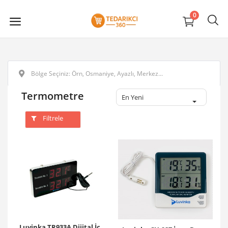
0
Termometre
En Yeni
Filtrele
Luvinka TR933A Dijital İç