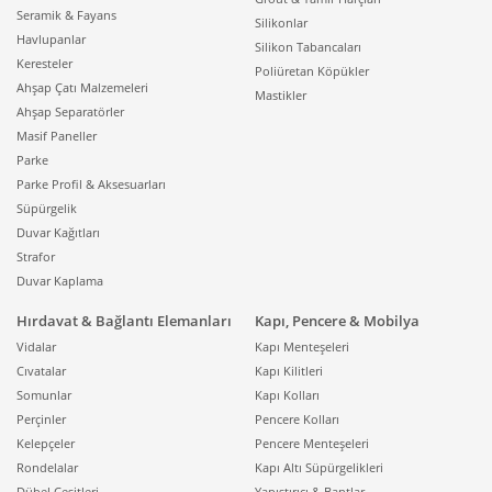
Laboratuvar ortamında milikelvin düzeyinde hassasiyet
Seramik & Fayans
Silikonlar
gerekebilirken, fırın veya gıda üretim süreçlerinde
Havlupanlar
Silikon Tabancaları
yüksek ısıya dayanıklı, çabuk tepki veren sensörlere
Keresteler
Poliüretan Köpükler
ihtiyaç duyulur. Tehlikeli ya da erişimi zor yüzeylerde
Ahşap Çatı Malzemeleri
Mastikler
ise
temassız infrared termometreler
hem güvenli hem
Ahşap Separatörler
pratik bir çözüm sağlar. Doğru seçilmiş bir termometre,
Masif Paneller
süreçlerin güvenliğini artırırken aynı zamanda
Parke
verimliliği de yükseltir.
Parke Profil & Aksesuarları
Süpürgelik
Termometre Çeşitleri
Duvar Kağıtları
Strafor
Nelerdir?
Duvar Kaplama
Termometreler; kullanım alanına, sensör yapısına ve
Hırdavat & Bağlantı Elemanları
Kapı, Pencere & Mobilya
çalışma teknolojisine göre farklı gruplara ayrılır. Bu
Vidalar
Kapı Menteşeleri
sınıfları bilmek, ihtiyaçlarınıza en uygun modeli
Cıvatalar
Kapı Kilitleri
seçmenizi kolaylaştırır.
Somunlar
Kapı Kolları
Perçinler
Pencere Kolları
Dijital Termometreler
Kelepçeler
Pencere Menteşeleri
Rondelalar
Kapı Altı Süpürgelikleri
Dijital termometreler
, geniş kullanım alanı ve kolay
Dübel Çeşitleri
Yapıştırıcı & Bantlar