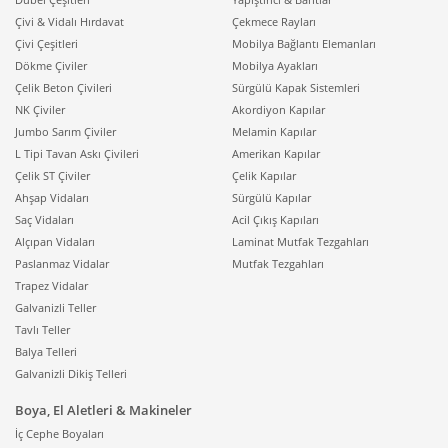
okunabilir ekranları sayesinde en sık tercih edilen
Çivi & Vidalı Hırdavat
Çekmece Rayları
sıcaklık ölçüm cihazlarıdır. Hızlı ölçüm süreleri, yüksek
Çivi Çeşitleri
Mobilya Bağlantı Elemanları
doğruluk, farklı prob seçenekleri ve pratik kullanımları
Dökme Çiviler
Mobilya Ayakları
ile hem hobi kullanıcıları hem de profesyoneller için
Çelik Beton Çivileri
Sürgülü Kapak Sistemleri
ideal çözümler sunar. Evde, laboratuvarlarda, üretim
NK Çiviler
Akordiyon Kapılar
tesislerinde ve bakım faaliyetlerinde güvenle
Jumbo Sarım Çiviler
Melamin Kapılar
kullanılabilir.
L Tipi Tavan Askı Çivileri
Amerikan Kapılar
Lazerli / Infrared
Çelik ST Çiviler
Çelik Kapılar
Ahşap Vidaları
Sürgülü Kapılar
Termometreler
Saç Vidaları
Acil Çıkış Kapıları
Alçıpan Vidaları
Laminat Mutfak Tezgahları
Temassız sıcaklık ölçümü gereken durumlarda
infrared
Paslanmaz Vidalar
Mutfak Tezgahları
termometreler
öne çıkar. Bu cihazlar; yüksek sıcaklığa
Trapez Vidalar
ulaşan parçaların, elektrik panolarının, dönen
Galvanizli Teller
makinelerin ve erişimi zor yüzeylerin ölçümünde
Tavlı Teller
önemli avantaj sağlar. Lazer işaretleyici sayesinde
Balya Telleri
hedef noktayı kolayca belirlemenize imkân tanır.
Galvanizli Dikiş Telleri
Endüstriyel bakım, otomotiv, enerji sistemleri, HVAC
(ısıtma-soğutma-havalandırma) ve güvenlik testlerinde
Boya, El Aletleri & Makineler
yaygın şekilde kullanılır.
İç Cephe Boyaları