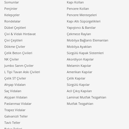
Somunlar
Kapı Kolları
Perçinler
Pencere Kolları
Kelepçeler
Pencere Menteşeleri
Rondelalar
Kapı Altı Süpürgelikleri
Dübel Çeşitleri
Yapıştırıcı & Bantlar
Çivi & Vidalı Hırdavat
Çekmece Rayları
Çivi Çeşitleri
Mobilya Bağlantı Elemanları
Dökme Çiviler
Mobilya Ayakları
Çelik Beton Çivileri
Sürgülü Kapak Sistemleri
NK Çiviler
Akordiyon Kapılar
Jumbo Sarım Çiviler
Melamin Kapılar
L Tipi Tavan Askı Çivileri
Amerikan Kapılar
Çelik ST Çiviler
Çelik Kapılar
Ahşap Vidaları
Sürgülü Kapılar
Saç Vidaları
Acil Çıkış Kapıları
Alçıpan Vidaları
Laminat Mutfak Tezgahları
Paslanmaz Vidalar
Mutfak Tezgahları
Trapez Vidalar
Galvanizli Teller
Tavlı Teller
Balya Telleri