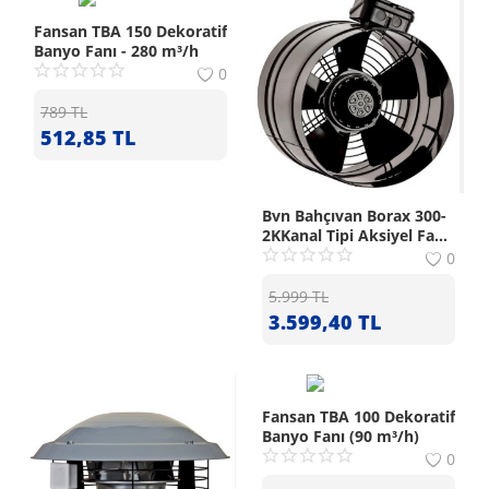
Fansan TBA 150 Dekoratif
Banyo Fanı - 280 m³/h
0
789
TL
512,85
TL
Bvn Bahçıvan Borax 300-
2KKanal Tipi Aksiyel Fan
(2020m³/h)
0
5.999
TL
3.599,40
TL
Fansan TBA 100 Dekoratif
Banyo Fanı (90 m³/h)
0