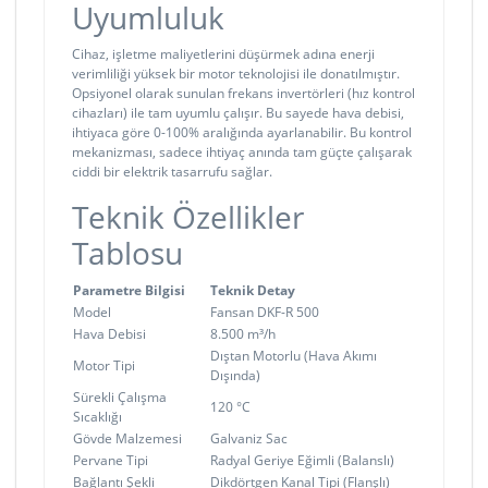
Uyumluluk
Cihaz, işletme maliyetlerini düşürmek adına enerji
verimliliği yüksek bir motor teknolojisi ile donatılmıştır.
Opsiyonel olarak sunulan frekans invertörleri (hız kontrol
cihazları) ile tam uyumlu çalışır. Bu sayede hava debisi,
ihtiyaca göre 0-100% aralığında ayarlanabilir. Bu kontrol
mekanizması, sadece ihtiyaç anında tam güçte çalışarak
ciddi bir elektrik tasarrufu sağlar.
Teknik Özellikler
Tablosu
Parametre Bilgisi
Teknik Detay
Model
Fansan DKF-R 500
Hava Debisi
8.500 m³/h
Dıştan Motorlu (Hava Akımı
Motor Tipi
Dışında)
Sürekli Çalışma
120 °C
Sıcaklığı
Gövde Malzemesi
Galvaniz Sac
Pervane Tipi
Radyal Geriye Eğimli (Balanslı)
Bağlantı Şekli
Dikdörtgen Kanal Tipi (Flanşlı)