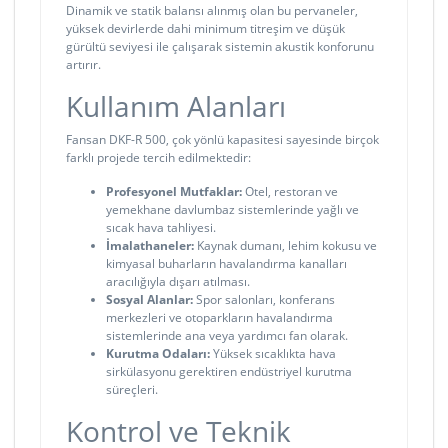
Dinamik ve statik balansı alınmış olan bu pervaneler,
yüksek devirlerde dahi minimum titreşim ve düşük
gürültü seviyesi ile çalışarak sistemin akustik konforunu
artırır.
Kullanım Alanları
Fansan DKF-R 500, çok yönlü kapasitesi sayesinde birçok
farklı projede tercih edilmektedir:
Profesyonel Mutfaklar:
Otel, restoran ve
yemekhane davlumbaz sistemlerinde yağlı ve
sıcak hava tahliyesi.
İmalathaneler:
Kaynak dumanı, lehim kokusu ve
kimyasal buharların havalandırma kanalları
aracılığıyla dışarı atılması.
Sosyal Alanlar:
Spor salonları, konferans
merkezleri ve otoparkların havalandırma
sistemlerinde ana veya yardımcı fan olarak.
Kurutma Odaları:
Yüksek sıcaklıkta hava
sirkülasyonu gerektiren endüstriyel kurutma
süreçleri.
Kontrol ve Teknik