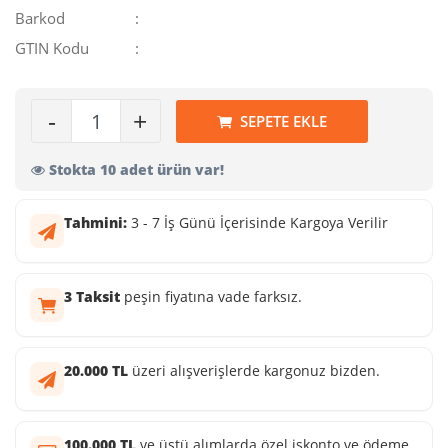
Barkod
:
GTIN Kodu
:
-
+
SEPETE EKLE
Stokta 10 adet ürün var!
Tahmini:
3 - 7 İş Günü İçerisinde Kargoya Verilir
3 Taksit
peşin fiyatına vade farksız.
20.000 TL
üzeri alışverişlerde kargonuz bizden.
100.000 TL
ve üstü alımlarda özel iskonto ve ödeme