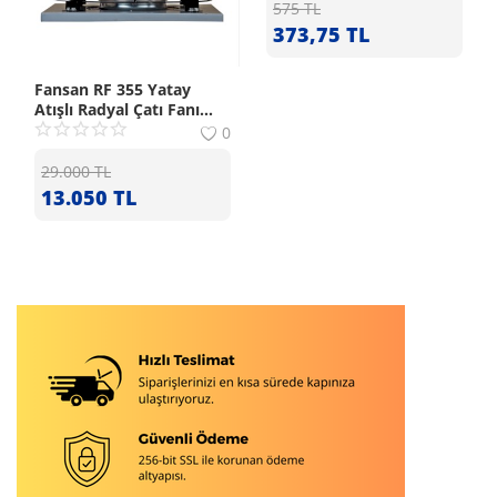
575
TL
373,75
TL
Fansan RF 355 Yatay
Atışlı Radyal Çatı Fanı
(2750m³/h)
0
29.000
TL
13.050
TL