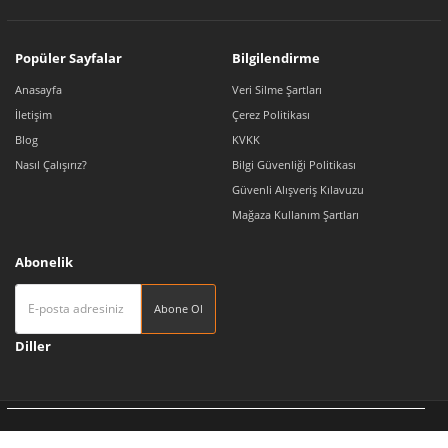
Popüler Sayfalar
Bilgilendirme
Anasayfa
Veri Silme Şartları
İletişim
Çerez Politikası
Blog
KVKK
Nasıl Çalışırız?
Bilgi Güvenliği Politikası
Güvenli Alışveriş Kılavuzu
Mağaza Kullanım Şartları
Abonelik
Abone Ol
Diller
Tedarikçi 360 | Türkiye'nin Pazaryeri