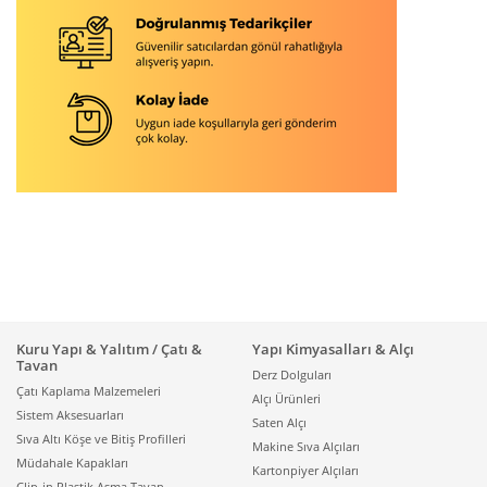
Kuru Yapı & Yalıtım / Çatı &
Yapı Kimyasalları & Alçı
Tavan
Derz Dolguları
Çatı Kaplama Malzemeleri
Alçı Ürünleri
Sistem Aksesuarları
Saten Alçı
Sıva Altı Köşe ve Bitiş Profilleri
Makine Sıva Alçıları
Müdahale Kapakları
Kartonpiyer Alçıları
Clip-in Plastik Asma Tavan