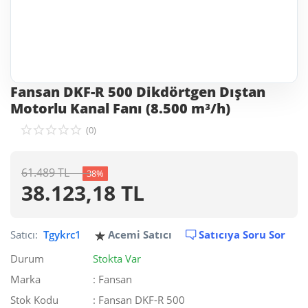
Fansan DKF-R 500 Dikdörtgen Dıştan
Motorlu Kanal Fanı (8.500 m³/h)
(0)
61.489
TL
38%
38.123,18
TL
Satıcı:
Tgykrc1
Acemi Satıcı
Satıcıya Soru Sor
Durum
Stokta Var
Marka
: Fansan
Stok Kodu
: Fansan DKF-R 500