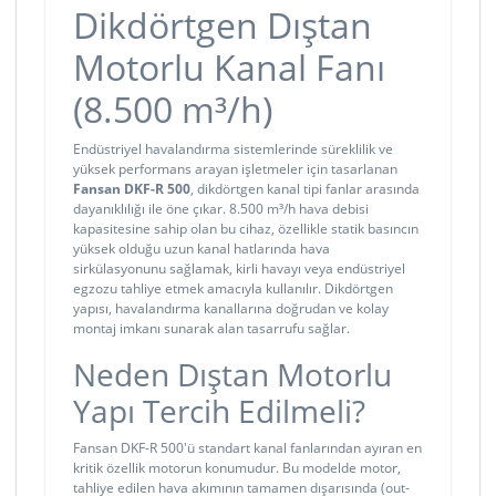
Dikdörtgen Dıştan
Motorlu Kanal Fanı
(8.500 m³/h)
Endüstriyel havalandırma sistemlerinde süreklilik ve
yüksek performans arayan işletmeler için tasarlanan
Fansan DKF-R 500
, dikdörtgen kanal tipi fanlar arasında
dayanıklılığı ile öne çıkar. 8.500 m³/h hava debisi
kapasitesine sahip olan bu cihaz, özellikle statik basıncın
yüksek olduğu uzun kanal hatlarında hava
sirkülasyonunu sağlamak, kirli havayı veya endüstriyel
egzozu tahliye etmek amacıyla kullanılır. Dikdörtgen
yapısı, havalandırma kanallarına doğrudan ve kolay
montaj imkanı sunarak alan tasarrufu sağlar.
Neden Dıştan Motorlu
Yapı Tercih Edilmeli?
Fansan DKF-R 500'ü standart kanal fanlarından ayıran en
kritik özellik motorun konumudur. Bu modelde motor,
tahliye edilen hava akımının tamamen dışarısında (out-