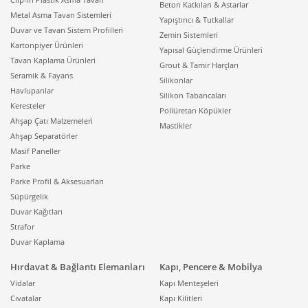
Beton Katkıları & Astarlar
Metal Asma Tavan Sistemleri
Yapıştırıcı & Tutkallar
Duvar ve Tavan Sistem Profilleri
Zemin Sistemleri
Kartonpiyer Ürünleri
Yapısal Güçlendirme Ürünleri
Tavan Kaplama Ürünleri
Grout & Tamir Harçları
Seramik & Fayans
Silikonlar
Havlupanlar
Silikon Tabancaları
Keresteler
Poliüretan Köpükler
Ahşap Çatı Malzemeleri
Mastikler
Ahşap Separatörler
Masif Paneller
Parke
Parke Profil & Aksesuarları
Süpürgelik
Duvar Kağıtları
Strafor
Duvar Kaplama
Hırdavat & Bağlantı Elemanları
Kapı, Pencere & Mobilya
Vidalar
Kapı Menteşeleri
Cıvatalar
Kapı Kilitleri