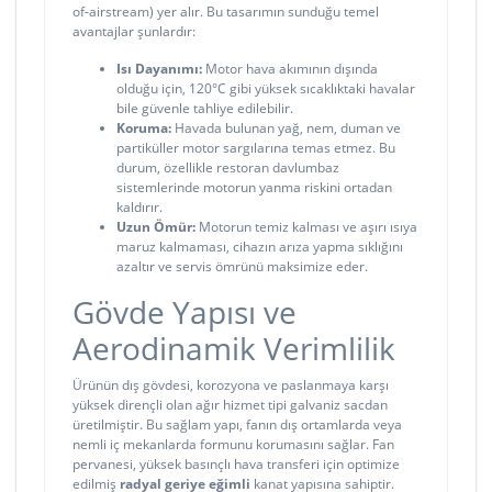
of-airstream) yer alır. Bu tasarımın sunduğu temel
avantajlar şunlardır:
Isı Dayanımı:
Motor hava akımının dışında
olduğu için, 120°C gibi yüksek sıcaklıktaki havalar
bile güvenle tahliye edilebilir.
Koruma:
Havada bulunan yağ, nem, duman ve
partiküller motor sargılarına temas etmez. Bu
durum, özellikle restoran davlumbaz
sistemlerinde motorun yanma riskini ortadan
kaldırır.
Uzun Ömür:
Motorun temiz kalması ve aşırı ısıya
maruz kalmaması, cihazın arıza yapma sıklığını
azaltır ve servis ömrünü maksimize eder.
Gövde Yapısı ve
Aerodinamik Verimlilik
Ürünün dış gövdesi, korozyona ve paslanmaya karşı
yüksek dirençli olan ağır hizmet tipi galvaniz sacdan
üretilmiştir. Bu sağlam yapı, fanın dış ortamlarda veya
nemli iç mekanlarda formunu korumasını sağlar. Fan
pervanesi, yüksek basınçlı hava transferi için optimize
edilmiş
radyal geriye eğimli
kanat yapısına sahiptir.