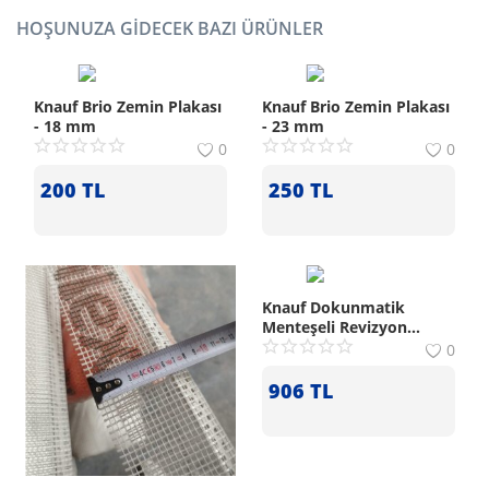
HOŞUNUZA GIDECEK BAZI ÜRÜNLER
Knauf Brio Zemin Plakası
Knauf Brio Zemin Plakası
- 18 mm
- 23 mm
0
0
200
TL
250
TL
Knauf Dokunmatik
Menteşeli Revizyon
Kapağı (50x50 cm)
0
906
TL