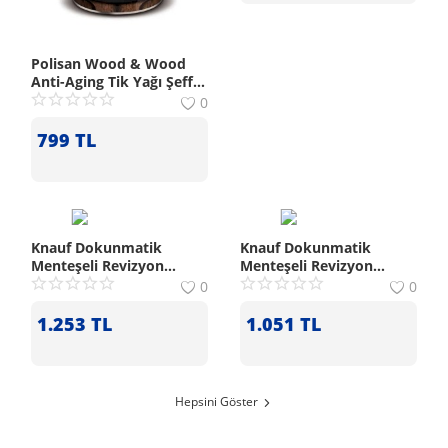
Polisan Wood & Wood
Anti-Aging Tik Yağı Şeffaf
0.75 L
0
799
TL
Knauf Dokunmatik
Knauf Dokunmatik
Menteşeli Revizyon
Menteşeli Revizyon
Kapağı (40x100 cm)
Kapağı (40x60 cm)
0
0
1.253
TL
1.051
TL
Hepsini Göster