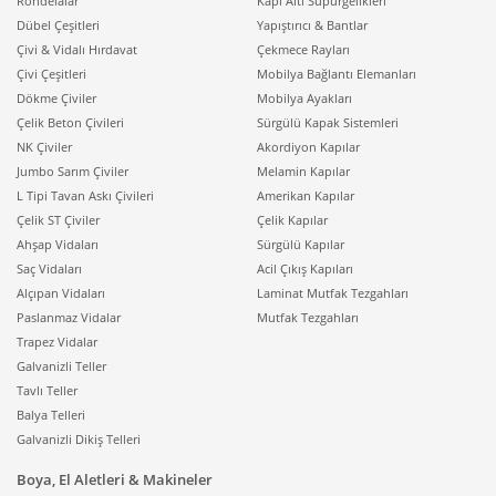
Rondelalar
Kapı Altı Süpürgelikleri
Dübel Çeşitleri
Yapıştırıcı & Bantlar
Çivi & Vidalı Hırdavat
Çekmece Rayları
Çivi Çeşitleri
Mobilya Bağlantı Elemanları
Dökme Çiviler
Mobilya Ayakları
Çelik Beton Çivileri
Sürgülü Kapak Sistemleri
NK Çiviler
Akordiyon Kapılar
Jumbo Sarım Çiviler
Melamin Kapılar
L Tipi Tavan Askı Çivileri
Amerikan Kapılar
Çelik ST Çiviler
Çelik Kapılar
Ahşap Vidaları
Sürgülü Kapılar
Saç Vidaları
Acil Çıkış Kapıları
Alçıpan Vidaları
Laminat Mutfak Tezgahları
Paslanmaz Vidalar
Mutfak Tezgahları
Trapez Vidalar
Galvanizli Teller
Tavlı Teller
Balya Telleri
Galvanizli Dikiş Telleri
Boya, El Aletleri & Makineler