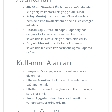
40x40 cm Standart Ölçü:
Tesisat müdahaleleri
için geniş ve konforlu bir geçiş alanı sunar.
Kolay Montaj:
Hem alçıpan bölme duvarlara
hem de asma tavan sistemlerine hızlıca entegre
edilebilir.
Hassas Boşluk Yapısı:
Kapak kapandığında
çerçeve ile kanat arasındaki minimum boşluk
sayesinde kusursuz bir görünüm elde edilir.
Duyarlı Mekanizma:
Kaliteli kilit sistemi
sayesinde binlerce kez sorunsuz açma-kapama
sağlar.
Kullanım Alanları
Banyolar:
Su sayaçları ve tesisat vanalarının
gizlenmesi.
Ofis ve Konutlar:
Elektrik ve data kablolama
bağlantı noktaları.
Oteller:
Havalandırma (Fancoil) filtre temizliği ve
servis erişimi.
Tavan Uygulamaları:
Gizli ışık tesisatları ve
yangın damperlerine erişim.