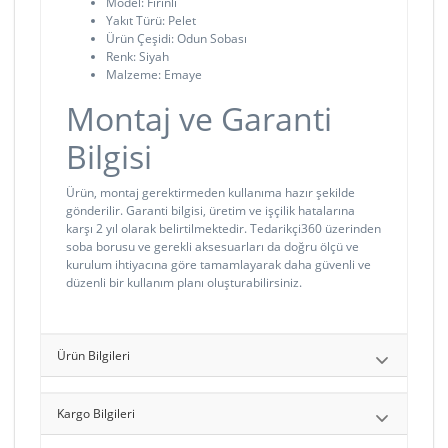
Model: Fırınlı
Yakıt Türü: Pelet
Ürün Çeşidi: Odun Sobası
Renk: Siyah
Malzeme: Emaye
Montaj ve Garanti
Bilgisi
Ürün, montaj gerektirmeden kullanıma hazır şekilde
gönderilir. Garanti bilgisi, üretim ve işçilik hatalarına
karşı 2 yıl olarak belirtilmektedir. Tedarikçi360 üzerinden
soba borusu ve gerekli aksesuarları da doğru ölçü ve
kurulum ihtiyacına göre tamamlayarak daha güvenli ve
düzenli bir kullanım planı oluşturabilirsiniz.
Ürün Bilgileri
Kargo Bilgileri