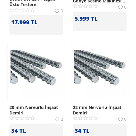
Gönye Kesme Makinesi
Üstü Testere
1500 W:
0
0
5.999
TL
17.999
TL
20 mm Nervürlü İnşaat
22 mm Nervürlü İnşaat
Demiri
Demiri
0
0
34
TL
34
TL