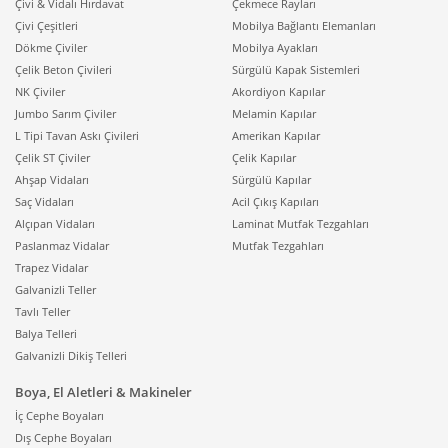
Çivi & Vidalı Hırdavat
Çekmece Rayları
Çivi Çeşitleri
Mobilya Bağlantı Elemanları
Dökme Çiviler
Mobilya Ayakları
Çelik Beton Çivileri
Sürgülü Kapak Sistemleri
NK Çiviler
Akordiyon Kapılar
Jumbo Sarım Çiviler
Melamin Kapılar
L Tipi Tavan Askı Çivileri
Amerikan Kapılar
Çelik ST Çiviler
Çelik Kapılar
Ahşap Vidaları
Sürgülü Kapılar
Saç Vidaları
Acil Çıkış Kapıları
Alçıpan Vidaları
Laminat Mutfak Tezgahları
Paslanmaz Vidalar
Mutfak Tezgahları
Trapez Vidalar
Galvanizli Teller
Tavlı Teller
Balya Telleri
Galvanizli Dikiş Telleri
Boya, El Aletleri & Makineler
İç Cephe Boyaları
Dış Cephe Boyaları