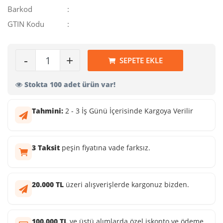
Barkod
:
GTIN Kodu
:
-
+
SEPETE EKLE
Stokta 100 adet ürün var!
Tahmini:
2 - 3 İş Günü İçerisinde Kargoya Verilir
3 Taksit
peşin fiyatına vade farksız.
20.000 TL
üzeri alışverişlerde kargonuz bizden.
100.000 TL
ve üstü alımlarda özel iskonto ve ödeme