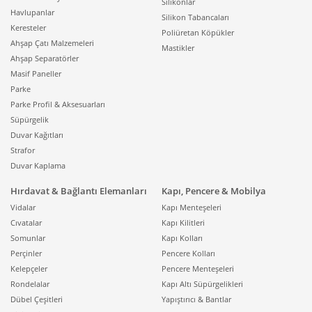
Silikonlar
Havlupanlar
Silikon Tabancaları
Keresteler
Poliüretan Köpükler
Ahşap Çatı Malzemeleri
Mastikler
Ahşap Separatörler
Masif Paneller
Parke
Parke Profil & Aksesuarları
Süpürgelik
Duvar Kağıtları
Strafor
Duvar Kaplama
Hırdavat & Bağlantı Elemanları
Kapı, Pencere & Mobilya
Vidalar
Kapı Menteşeleri
Cıvatalar
Kapı Kilitleri
Somunlar
Kapı Kolları
Perçinler
Pencere Kolları
Kelepçeler
Pencere Menteşeleri
Rondelalar
Kapı Altı Süpürgelikleri
Dübel Çeşitleri
Yapıştırıcı & Bantlar