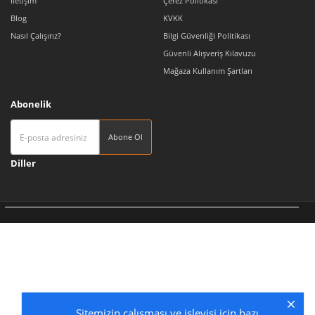
İletişim
Çerez Politikası
Blog
KVKK
Nasıl Çalışırız?
Bilgi Güvenliği Politikası
Güvenli Alışveriş Kılavuzu
Mağaza Kullanım Şartları
Abonelik
Abone Ol
Diller
Tedarikçi 360 | Türkiye'nin Pazaryeri
Sitemizin çalışması ve işleyişi için bazı