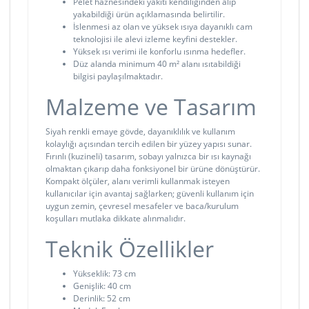
Pelet haznesindeki yakıtı kendiliğinden alıp
yakabildiği ürün açıklamasında belirtilir.
İslenmesi az olan ve yüksek ısıya dayanıklı cam
teknolojisi ile alevi izleme keyfini destekler.
Yüksek ısı verimi ile konforlu ısınma hedefler.
Düz alanda minimum 40 m² alanı ısıtabildiği
bilgisi paylaşılmaktadır.
Malzeme ve Tasarım
Siyah renkli emaye gövde, dayanıklılık ve kullanım
kolaylığı açısından tercih edilen bir yüzey yapısı sunar.
Fırınlı (kuzineli) tasarım, sobayı yalnızca bir ısı kaynağı
olmaktan çıkarıp daha fonksiyonel bir ürüne dönüştürür.
Kompakt ölçüler, alanı verimli kullanmak isteyen
kullanıcılar için avantaj sağlarken; güvenli kullanım için
uygun zemin, çevresel mesafeler ve baca/kurulum
koşulları mutlaka dikkate alınmalıdır.
Teknik Özellikler
Yükseklik: 73 cm
Genişlik: 40 cm
Derinlik: 52 cm