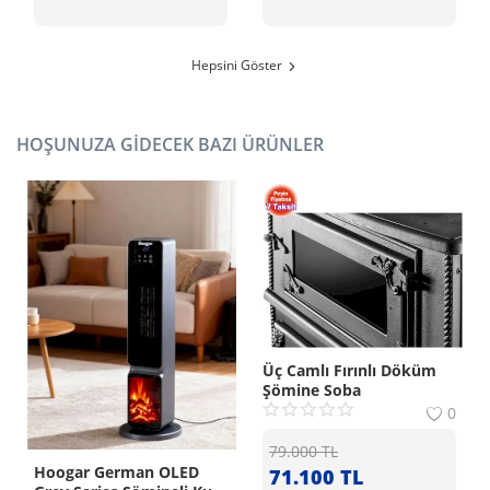
Hepsini Göster
HOŞUNUZA GIDECEK BAZI ÜRÜNLER
Üç Camlı Fırınlı Döküm
Şömine Soba
0
79.000
TL
Hoogar German OLED
71.100
TL