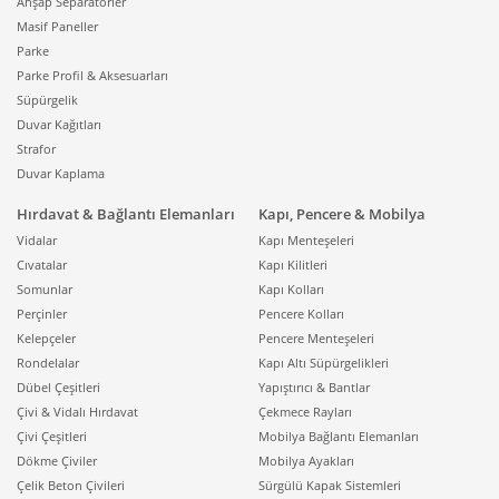
Ahşap Separatörler
Masif Paneller
Parke
Parke Profil & Aksesuarları
Süpürgelik
Duvar Kağıtları
Strafor
Duvar Kaplama
Hırdavat & Bağlantı Elemanları
Kapı, Pencere & Mobilya
Vidalar
Kapı Menteşeleri
Cıvatalar
Kapı Kilitleri
Somunlar
Kapı Kolları
Perçinler
Pencere Kolları
Kelepçeler
Pencere Menteşeleri
Rondelalar
Kapı Altı Süpürgelikleri
Dübel Çeşitleri
Yapıştırıcı & Bantlar
Çivi & Vidalı Hırdavat
Çekmece Rayları
Çivi Çeşitleri
Mobilya Bağlantı Elemanları
Dökme Çiviler
Mobilya Ayakları
Çelik Beton Çivileri
Sürgülü Kapak Sistemleri