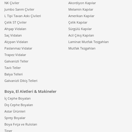
NK Çiviler
Akordiyon Kapılar
Jumbo Sarım Çiviler
Melamin Kapılar
L Tipi Tavan Askı Çivileri
Amerikan Kapılar
Çelik ST Çiviler
Çelik Kapılar
Ahşap Vidaları
Sürgülü Kapılar
Saç Vidaları
Acil Çıkış Kapıları
Alçıpan Vidaları
Laminat Mutfak Tezgahları
Paslanmaz Vidalar
Mutfak Tezgahları
Trapez Vidalar
Galvanizli Teller
Tavlı Teller
Balya Telleri
Galvanizli Dikiş Telleri
Boya, El Aletleri & Makineler
İç Cephe Boyaları
Dış Cephe Boyaları
Astar Ürünleri
Sprey Boyalar
Boya Fırça ve Ruloları
Tiner