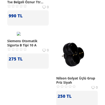
Tse Belgeli Öznur Ttr
Siyah Uzatma Kablo
0
990
TL
Siemens Otomatik
Sigorta B Tipi 10 A
0
275
TL
Nilson Golyat Üçlü Grup
Priz Siyah
0
250
TL