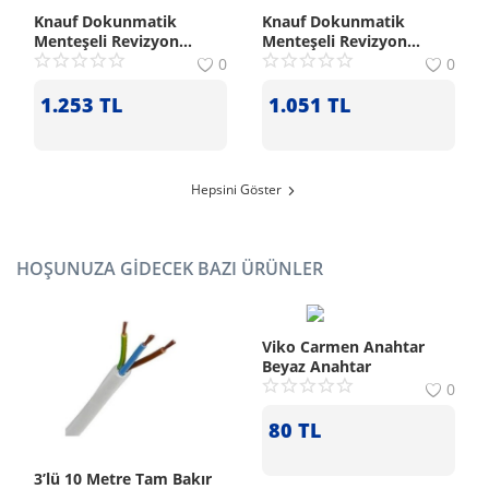
Knauf Dokunmatik
Knauf Dokunmatik
Menteşeli Revizyon
Menteşeli Revizyon
Kapağı (40x100 cm)
Kapağı (40x60 cm)
0
0
1.253
TL
1.051
TL
Hepsini Göster
HOŞUNUZA GIDECEK BAZI ÜRÜNLER
Viko Carmen Anahtar
Beyaz Anahtar
0
80
TL
3’lü 10 Metre Tam Bakır