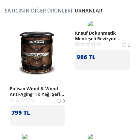
SATICININ DIĞER ÜRÜNLERI
URHANLAR
Knauf Dokunmatik
Menteşeli Revizyon
Kapağı (50x50 cm)
0
906
TL
Polisan Wood & Wood
Anti-Aging Tik Yağı Şeffaf
0.75 L
0
799
TL