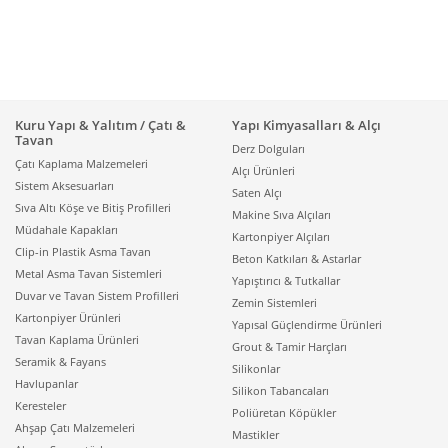
Kuru Yapı & Yalıtım / Çatı &
Yapı Kimyasalları & Alçı
Tavan
Derz Dolguları
Çatı Kaplama Malzemeleri
Alçı Ürünleri
Sistem Aksesuarları
Saten Alçı
Sıva Altı Köşe ve Bitiş Profilleri
Makine Sıva Alçıları
Müdahale Kapakları
Kartonpiyer Alçıları
Clip-in Plastik Asma Tavan
Beton Katkıları & Astarlar
Metal Asma Tavan Sistemleri
Yapıştırıcı & Tutkallar
Duvar ve Tavan Sistem Profilleri
Zemin Sistemleri
Kartonpiyer Ürünleri
Yapısal Güçlendirme Ürünleri
Tavan Kaplama Ürünleri
Grout & Tamir Harçları
Seramik & Fayans
Silikonlar
Havlupanlar
Silikon Tabancaları
Keresteler
Poliüretan Köpükler
Ahşap Çatı Malzemeleri
Mastikler