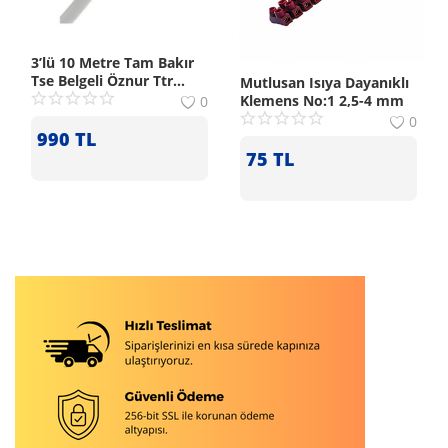
3’lü 10 Metre Tam Bakır
Tse Belgeli Öznur Ttr
Mutlusan Isıya Dayanıklı
Siyah Uzatma Kablo
Klemens No:1 2,5-4 mm
0
0
990
TL
75
TL