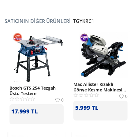
SATICININ DIĞER ÜRÜNLERI
TGYKRC1
Mac Allister Kızaklı
Bosch GTS 254 Tezgah
Gönye Kesme Makinesi
Üstü Testere
1500 W:
0
0
5.999
TL
17.999
TL