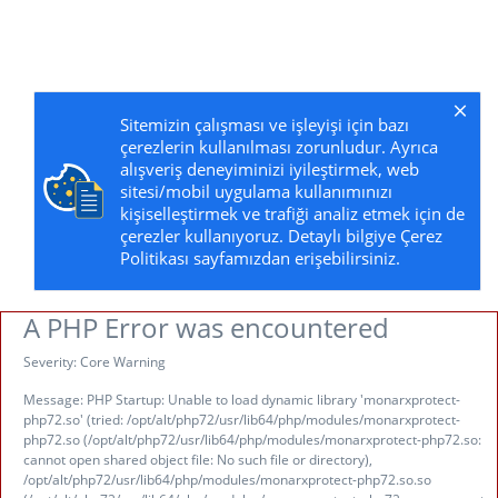
Sitemizin çalışması ve işleyişi için bazı
çerezlerin kullanılması zorunludur. Ayrıca
alışveriş deneyiminizi iyileştirmek, web
sitesi/mobil uygulama kullanımınızı
kişiselleştirmek ve trafiği analiz etmek için de
çerezler kullanıyoruz. Detaylı bilgiye Çerez
Politikası sayfamızdan erişebilirsiniz.
A PHP Error was encountered
Severity: Core Warning
Message: PHP Startup: Unable to load dynamic library 'monarxprotect-
php72.so' (tried: /opt/alt/php72/usr/lib64/php/modules/monarxprotect-
php72.so (/opt/alt/php72/usr/lib64/php/modules/monarxprotect-php72.so:
cannot open shared object file: No such file or directory),
/opt/alt/php72/usr/lib64/php/modules/monarxprotect-php72.so.so