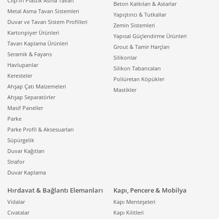
Clip-in Plastik Asma Tavan
Beton Katkıları & Astarlar
Metal Asma Tavan Sistemleri
Yapıştırıcı & Tutkallar
Duvar ve Tavan Sistem Profilleri
Zemin Sistemleri
Kartonpiyer Ürünleri
Yapısal Güçlendirme Ürünleri
Tavan Kaplama Ürünleri
Grout & Tamir Harçları
Seramik & Fayans
Silikonlar
Havlupanlar
Silikon Tabancaları
Keresteler
Poliüretan Köpükler
Ahşap Çatı Malzemeleri
Mastikler
Ahşap Separatörler
Masif Paneller
Parke
Parke Profil & Aksesuarları
Süpürgelik
Duvar Kağıtları
Strafor
Duvar Kaplama
Hırdavat & Bağlantı Elemanları
Kapı, Pencere & Mobilya
Vidalar
Kapı Menteşeleri
Cıvatalar
Kapı Kilitleri