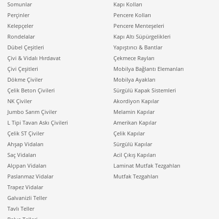
Somunlar
Kapı Kolları
Perçinler
Pencere Kolları
Kelepçeler
Pencere Menteşeleri
Rondelalar
Kapı Altı Süpürgelikleri
Dübel Çeşitleri
Yapıştırıcı & Bantlar
Çivi & Vidalı Hırdavat
Çekmece Rayları
Çivi Çeşitleri
Mobilya Bağlantı Elemanları
Dökme Çiviler
Mobilya Ayakları
Çelik Beton Çivileri
Sürgülü Kapak Sistemleri
NK Çiviler
Akordiyon Kapılar
Jumbo Sarım Çiviler
Melamin Kapılar
L Tipi Tavan Askı Çivileri
Amerikan Kapılar
Çelik ST Çiviler
Çelik Kapılar
Ahşap Vidaları
Sürgülü Kapılar
Saç Vidaları
Acil Çıkış Kapıları
Alçıpan Vidaları
Laminat Mutfak Tezgahları
Paslanmaz Vidalar
Mutfak Tezgahları
Trapez Vidalar
Galvanizli Teller
Tavlı Teller