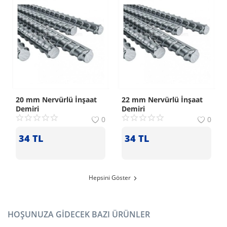
20 mm Nervürlü İnşaat
22 mm Nervürlü İnşaat
Demiri
Demiri
0
0
34
TL
34
TL
Hepsini Göster
HOŞUNUZA GIDECEK BAZI ÜRÜNLER