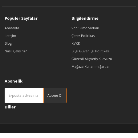
Popüler Sayfalar
Bilgilendirme
Anasayfa
Veri Silme Şartları
İletişim
Çerez Politikası
Blog
KVKK
Nasıl Çalışırız?
Bilgi Güvenliği Politikası
Güvenli Alışveriş Kılavuzu
Mağaza Kullanım Şartları
Abonelik
Abone Ol
Diller
Tedarikçi 360 | Türkiye'nin Pazaryeri