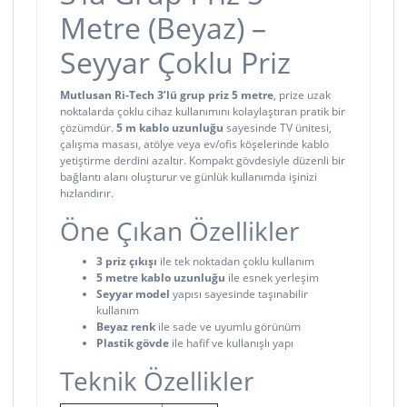
Metre (Beyaz) –
Seyyar Çoklu Priz
Mutlusan Ri-Tech 3’lü grup priz 5 metre
, prize uzak
noktalarda çoklu cihaz kullanımını kolaylaştıran pratik bir
çözümdür.
5 m kablo uzunluğu
sayesinde TV ünitesi,
çalışma masası, atölye veya ev/ofis köşelerinde kablo
yetiştirme derdini azaltır. Kompakt gövdesiyle düzenli bir
bağlantı alanı oluşturur ve günlük kullanımda işinizi
hızlandırır.
Öne Çıkan Özellikler
3 priz çıkışı
ile tek noktadan çoklu kullanım
5 metre kablo uzunluğu
ile esnek yerleşim
Seyyar model
yapısı sayesinde taşınabilir
kullanım
Beyaz renk
ile sade ve uyumlu görünüm
Plastik gövde
ile hafif ve kullanışlı yapı
Teknik Özellikler