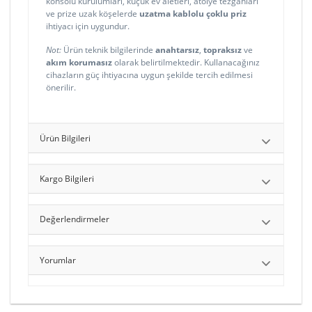
konsolu kurulumları, küçük ev aletleri, atölye tezgâhları
ve prize uzak köşelerde
uzatma kablolu çoklu priz
ihtiyacı için uygundur.
Not:
Ürün teknik bilgilerinde
anahtarsız
,
topraksız
ve
akım korumasız
olarak belirtilmektedir. Kullanacağınız
cihazların güç ihtiyacına uygun şekilde tercih edilmesi
önerilir.
Ürün Bilgileri
Kargo Bilgileri
Değerlendirmeler
Yorumlar