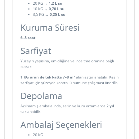
20 KG →
1,2 L su
10 KG →
0,70 L su
3,5 KG →
0,25 L su
Kuruma Süresi
6–8 saat
Sarfiyat
Yüzeyin yapısına, emiciliğine ve inceltme oranına bağlı
olarak:
1 KG ürün ile tek katta 7–8 m²
alan astarlanabilir. Kesin
sarfiyat için yüzeyde kontrollü numune çalışması önerilir.
Depolama
Açılmamış ambalajında, serin ve kuru ortamlarda
2 yıl
saklanabilir.
Ambalaj Seçenekleri
20 KG