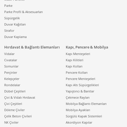
Parke
Parke Profil & Aksesuarları
Süpürgelik
Duvar Kağıtları
Strafor
Duvar Kaplama
Hırdavat & Bağlantı Elemanları
Kapı, Pencere & Mobilya
Vidalar
Kapı Menteşeleri
Cıvatalar
Kapı Kilitleri
Somunlar
Kapı Kolları
Perçinler
Pencere Kolları
Kelepçeler
Pencere Menteşeleri
Rondelalar
Kapı Altı Süpürgelikleri
Dübel Çeşitleri
Yapıştırıcı & Bantlar
Çivi & Vidalı Hırdavat
Çekmece Rayları
Çivi Çeşitleri
Mobilya Bağlantı Elemanları
Dökme Çiviler
Mobilya Ayakları
Çelik Beton Çivileri
Sürgülü Kapak Sistemleri
NK Çiviler
Akordiyon Kapılar