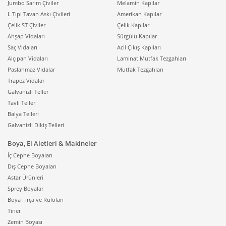
Jumbo Sarım Çiviler
Melamin Kapılar
L Tipi Tavan Askı Çivileri
Amerikan Kapılar
Çelik ST Çiviler
Çelik Kapılar
Ahşap Vidaları
Sürgülü Kapılar
Saç Vidaları
Acil Çıkış Kapıları
Alçıpan Vidaları
Laminat Mutfak Tezgahları
Paslanmaz Vidalar
Mutfak Tezgahları
Trapez Vidalar
Galvanizli Teller
Tavlı Teller
Balya Telleri
Galvanizli Dikiş Telleri
Boya, El Aletleri & Makineler
İç Cephe Boyaları
Dış Cephe Boyaları
Astar Ürünleri
Sprey Boyalar
Boya Fırça ve Ruloları
Tiner
Zemin Boyası