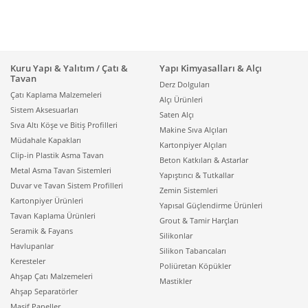
Kuru Yapı & Yalıtım / Çatı &
Yapı Kimyasalları & Alçı
Tavan
Derz Dolguları
Çatı Kaplama Malzemeleri
Alçı Ürünleri
Sistem Aksesuarları
Saten Alçı
Sıva Altı Köşe ve Bitiş Profilleri
Makine Sıva Alçıları
Müdahale Kapakları
Kartonpiyer Alçıları
Clip-in Plastik Asma Tavan
Beton Katkıları & Astarlar
Metal Asma Tavan Sistemleri
Yapıştırıcı & Tutkallar
Duvar ve Tavan Sistem Profilleri
Zemin Sistemleri
Kartonpiyer Ürünleri
Yapısal Güçlendirme Ürünleri
Tavan Kaplama Ürünleri
Grout & Tamir Harçları
Seramik & Fayans
Silikonlar
Havlupanlar
Silikon Tabancaları
Keresteler
Poliüretan Köpükler
Ahşap Çatı Malzemeleri
Mastikler
Ahşap Separatörler
Masif Paneller