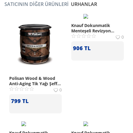
SATICININ DIĞER ÜRÜNLERI
URHANLAR
Knauf Dokunmatik
Menteşeli Revizyon
Kapağı (50x50 cm)
0
906
TL
Polisan Wood & Wood
Anti-Aging Tik Yağı Şeffaf
0.75 L
0
799
TL
Knauf Dokunmatik
Knauf Dokunmatik