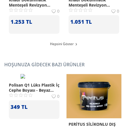
Menteşeli Revizyon
Menteşeli Revizyon
Kapağı (40x100 cm)
Kapağı (40x60 cm)
0
0
1.253
TL
1.051
TL
Hepsini Göster
HOŞUNUZA GIDECEK BAZI ÜRÜNLER
Polisan Q1 Lüks Plastik İç
Cephe Boyası - Beyaz
Kum
0
349
TL
PERİTUS SİLİKONLU DIŞ