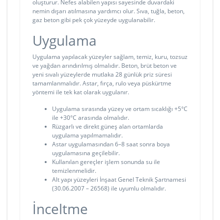
oluşturur. Nefes alabilen yapısı sayesinde duvardaki
nemin dışarı atılmasına yardımcı olur. Sıva, tuğla, beton,
gaz beton gibi pek çok yüzeyde uygulanabilir.
Uygulama
Uygulama yapılacak yüzeyler sağlam, temiz, kuru, tozsuz
ve yağdan arındırılmış olmalıdır. Beton, brüt beton ve
yeni sıvalı yüzeylerde mutlaka 28 günlük priz süresi
tamamlanmalıdır. Astar, fırça, rulo veya püskürtme
yöntemi ile tek kat olarak uygulanır.
Uygulama sırasında yüzey ve ortam sıcaklığı +5°C
ile +30°C arasında olmalıdır.
Rüzgarlı ve direkt güneş alan ortamlarda
uygulama yapılmamalıdır.
Astar uygulamasından 6–8 saat sonra boya
uygulamasına geçilebilir.
Kullanılan gereçler işlem sonunda su ile
temizlenmelidir.
Alt yapı yüzeyleri İnşaat Genel Teknik Şartnamesi
(30.06.2007 – 26568) ile uyumlu olmalıdır.
İnceltme